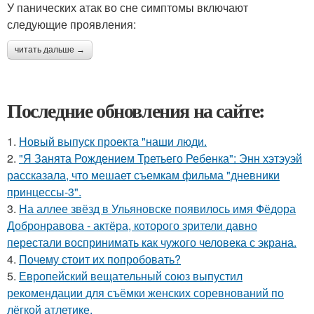
У панических атак во сне симптомы включают
следующие проявления:
читать дальше →
Последние обновления на сайте:
1.
Новый выпуск проекта "наши люди.
2.
"Я Занята Рождением Третьего Ребенка": Энн хэтэуэй
рассказала, что мешает съемкам фильма "дневники
принцессы-3".
3.
На аллее звёзд в Ульяновске появилось имя Фёдора
Добронравова - актёра, которого зрители давно
перестали воспринимать как чужого человека с экрана.
4.
Почему стоит их попробовать?
5.
Европейский вещательный союз выпустил
рекомендации для съёмки женских соревнований по
лёгкой атлетике.