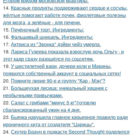
Егором кридом московской квартиры.
14.
Красные продукты поддерживают сердце и сосуды,
жёлтые помогают работе почек, фиолетовые полезны
для мозга, а зелёные - для печени.
15.
Печёночный торт. Ингредиенты:
16.
Фальшивый шницель. Ингредиенты:
17.
Актриса из "Звонка" дэйви чейз умерла.
18.
Лариса Гузеева показала взрослую дочь Ольгу - и
этот кадр сразу разошёлся по соцсетям.
19.
У шестилетней вари, дочери коли и Марины,
появился собственный аккаунт в социальных сетях!
20.
Помните лихие 90-е и группу "Кар - Мэн"?
21.
Большеухая лисица: уникальный хищник с
необычными привычками.
22.
Салат с грибами "минус 5 кг"/готовлю
сбалансированный ужин на 4 дня.
23.
Бьянка нарушила главное карьерное правило ради
ироничного хита от создателя "Царицы".
24.
Скутер Браун в подкасте Second Thought поделился