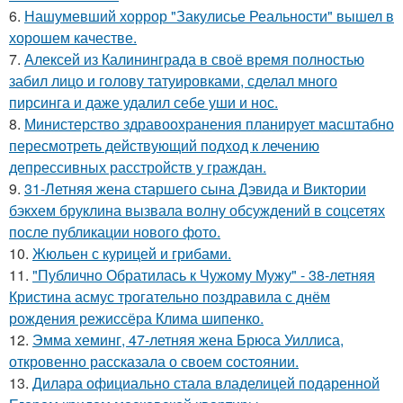
6.
Нашумевший хоррор "Закулисье Реальности" вышел в
хорошем качестве.
7.
Алексей из Калининграда в своё время полностью
забил лицо и голову татуировками, сделал много
пирсинга и даже удалил себе уши и нос.
8.
Министерство здравоохранения планирует масштабно
пересмотреть действующий подход к лечению
депрессивных расстройств у граждан.
9.
31-Летняя жена старшего сына Дэвида и Виктории
бэкхем бруклина вызвала волну обсуждений в соцсетях
после публикации нового фото.
10.
Жюльен с курицей и грибами.
11.
"Публично Обратилась к Чужому Мужу" - 38-летняя
Кристина асмус трогательно поздравила с днём
рождения режиссёра Клима шипенко.
12.
Эмма хеминг, 47-летняя жена Брюса Уиллиса,
откровенно рассказала о своем состоянии.
13.
Дилара официально стала владелицей подаренной