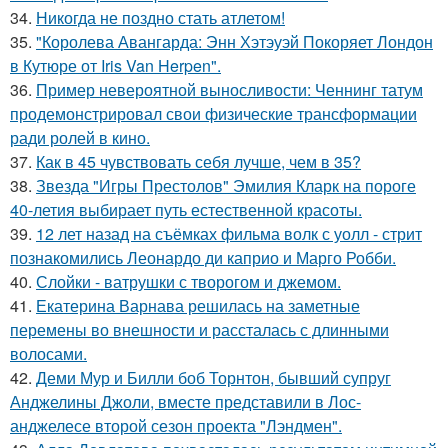
34.
Никогда не поздно стать атлетом!
35.
"Королева Авангарда: Энн Хэтэуэй Покоряет Лондон
в Кутюре от Iris Van Herpen".
36.
Пример невероятной выносливости: Ченнинг татум
продемонстрировал свои физические трансформации
ради ролей в кино.
37.
Как в 45 чувствовать себя лучше, чем в 35?
38.
Звезда "Игры Престолов" Эмилия Кларк на пороге
40-летия выбирает путь естественной красоты.
39.
12 лет назад на съёмках фильма волк с уолл - стрит
познакомились Леонардо ди каприо и Марго Робби.
40.
Слойки - ватрушки с творогом и джемом.
41.
Екатерина Варнава решилась на заметные
перемены во внешности и рассталась с длинными
волосами.
42.
Деми Мур и Билли боб Торнтон, бывший супруг
Анджелины Джоли, вместе представили в Лос-
анджелесе второй сезон проекта "Лэндмен".