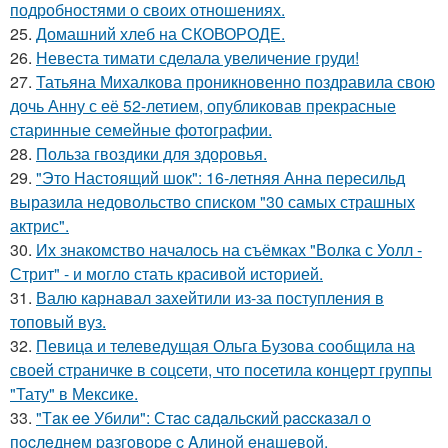
подробностями о своих отношениях.
25.
Домашний хлеб на СКОВОРОДЕ.
26.
Невеста тимати сделала увеличение груди!
27.
Татьяна Михалкова проникновенно поздравила свою
дочь Анну с её 52-летием, опубликовав прекрасные
старинные семейные фотографии.
28.
Польза гвоздики для здоровья.
29.
"Это Настоящий шок": 16-летняя Анна пересильд
выразила недовольство списком "30 самых страшных
актрис".
30.
Их знакомство началось на съёмках "Волка с Уолл -
Стрит" - и могло стать красивой историей.
31.
Валю карнавал захейтили из-за поступления в
топовый вуз.
32.
Певица и телеведущая Ольга Бузова сообщила на
своей страничке в соцсети, что посетила концерт группы
"Тату" в Мексике.
33.
"Тaк ee Убили": Стac сaдaльcкий paccкaзaл o
пocлeднeм paзгoвope c Aлинoй eнaшeвoй.