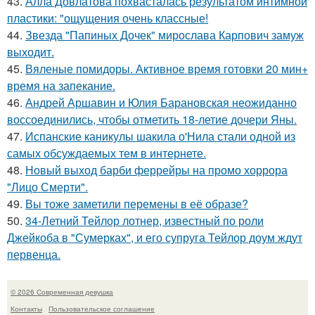
43.
Алла Довлатова похвасталась результатом интимной
пластики: "ощущения очень классные!
44.
Звезда "Папиных Дочек" мирослава Карпович замуж
выходит.
45.
Вяленые помидоры. Активное время готовки 20 мин+
время на запекание.
46.
Андрей Аршавин и Юлия Барановская неожиданно
воссоединились, чтобы отметить 18-летие дочери Яны.
47.
Испанские каникулы шакила о'Нила стали одной из
самых обсуждаемых тем в интернете.
48.
Новый выход барби феррейры на промо хоррора
"Лицо Смерти".
49.
Вы тоже заметили перемены в её образе?
50.
34-Летний Тейлор лотнер, известный по роли
Джейкоба в "Сумерках", и его супруга Тейлор доум ждут
первенца.
© 2026 Современная девушка
Контакты
Пользовательское соглашение