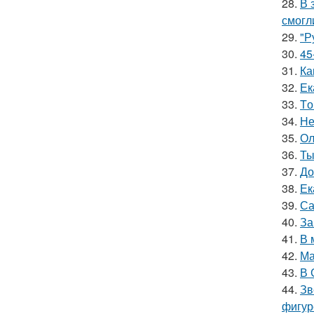
28.
В 
смогл
29.
"Р
30.
45
31.
Ка
32.
Ек
33.
Tо
34.
Не
35.
Ол
36.
Ты
37.
До
38.
Ек
39.
Са
40.
За
41.
В 
42.
Ма
43.
В 
44.
Зв
фигур