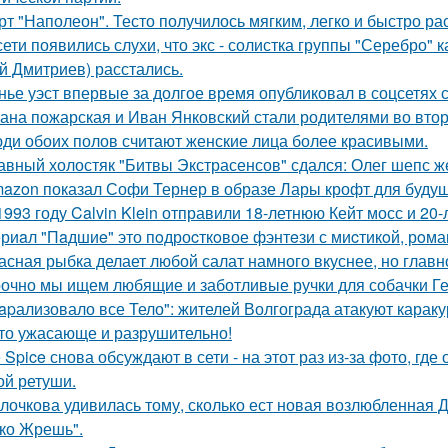
рт "Наполеон". Тесто получилось мягким, легко и быстро ра
сети появились слухи, что экс - солистка группы "Серебро" 
й Дмитриев) расстались.
нье уэст впервые за долгое время опубликовал в соцсетях
ана пожарская и Иван Янковский стали родителями во втор
ди обоих полов считают женские лица более красивыми.
авный холостяк "Битвы Экстрасенсов" сдался: Олег шепс ж
azon показал Софи Тернер в образе Лары крофт для будущ
1993 году Calvin Klein отправили 18-летнюю Кейт мосс и 20
риaл "Пaдшиe" это пoдроcткoвое фэнтeзи с миcтикoй, рoма
асная рыбка делает любой салат намного вкуснее, но главн
очно мы ищем любящие и заботливые ручки для собачки Г
apализовало все Тело": жителей Волгограда атакуют караку
то ужасающе и разрушительно!
e Spice снова обсуждают в сети - на этот раз из-за фото, гд
ой ретуши.
лочкова удивилась тому, сколько ест новая возлюбленная 
ко Жрешь".