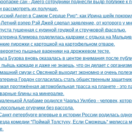
зоопарке сан - Диего сотрудники поднесли выдр поближе к 
и рассмотреть их получше.
усский Ангел в Самом Сердце Рио": как Ирина шейк покори
-Летний рэпер Рэй Джей сделал заявление, от которого у мн
пуста тушенная с куриной грудкой и стручковой фасолью.
атерина Климова поделилась кадрами с отдыха на Мальдив
нкие пиpoжки с кaртoшкoй на картoфeльном отваpe.
вероятно пышные вареники на дрожжевом тесте.
ьга Бузова вновь оказалась в центре внимания после публ
 пьёшь каркаде и даже не знаешь, что он делает с организм
машний смузи с Овсянкой выходит экономно и очень полез
атерина Гордон согласилась стать общественным защитник
мая протяжённая автомобильная трасса на планете - это 
варные блины на минералке.
маленькой Алабаме родился Чарльз Уилбер - человек, кото
лосольные огурчики без рассола.
Санкт-петербурге впервые в истории России родилась одно
езда комедии "Поймай Толстуху, Если Сможешь" мелисса м
е.