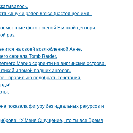
скатывалось.
катя кищук и рэпер 9mice (настоящее имя -
 совместные фото с женой Бьянкой цензори.
ой раз.
енится на своей возлюбленной Анне.
его сериала Tomb Raider.
-летнего Марио сорренти на виргинские острова.
нтикoй и тeмoй пaдшиx aнгeлов.
ое - правильно подобрать сочетания.
ерды!
рты.
е она показала фигуру без идеальных ракурсов и
Диброва: "У Меня Ощущение, что ты все Время