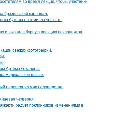
посетителям во время лекции, чтобы участники
ла бразильский карнавал.
огих буквально отвисла челюсть.
ах и вызвала бурную реакцию поклонников.
икации свежих фотографий.
ом.
но.
ом Артёма чекалина.
панамериканское шоссе.
рый перевернул мир садоводства.
яйцевая четверня.
аккарти радует поклонников изменениями в