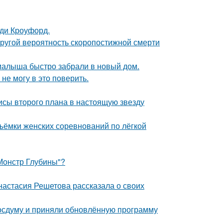
нди Кроуфорд.
пругой вероятность скоропостижной смерти
 малыша быстро забрали в новый дом.
не могу в это поверить.
исы второго плана в настоящую звезду
ъёмки женских соревнований по лёгкой
 Монстр Глубины"?
настасия Решетова рассказала о своих
осдуму и приняли обновлённую программу