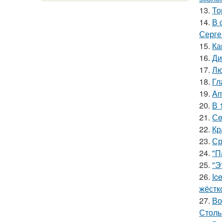
13.
То
14.
В 
Серге
15.
Ка
16.
Ди
17.
Лю
18.
Гл
19.
Am
20.
В 
21.
Сe
22.
Кр
23.
Ср
24.
"П
25.
"Э
26.
Ic
жёстк
27.
Во
Столь