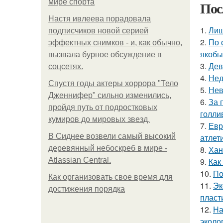
мире спорта
Пос
Настя ивлеева порадовала
1.
Лиш
подписчиков новой серией
2.
По 
эффектных снимков - и, как обычно,
якобы
вызвала бурное обсуждение в
3.
Дев
соцсетях.
4.
Нед
Спустя годы актеры хоррора "Тело
5.
Нев
Дженнифер" сильно изменились,
6.
За 
пройдя путь от подростковых
голли
кумиров до мировых звезд.
7.
Евр
В Сиднее возвели самый высокий
атлети
деревянный небоскреб в мире -
8.
Хан
Atlassian Central.
9.
Как
10.
По
Как организовать свое время для
11.
Эк
достижения порядка
пласт
12.
На
эколо