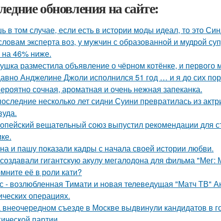
ледние обновления на сайте:
ь в том случае, если есть в истории моды идеал, то это Си
словам эксперта воз, у мужчин с образованной и мудрой су
 на 46% ниже.
ушка разместила объявление о чёрном котёнке, и первого
авно Анджелине Джоли исполнился 51 год … и я до сих пор 
ероятно сочная, ароматная и очень нежная запеканка.
последние несколько лет сидни Суини превратилась из актр
вуда.
опейский вещательный союз выпустил рекомендации для с
ке.
на и пашу показали кадры с начала своей истории любви.
 создавали гигантскую акулу мегалодона для фильма "Мег:
мните её в роли кати?
с - возлюбленная Тимати и новая телеведущая "Матч ТВ" А
ических операциях.
 внеочередном съезде в Москве выдвинули кандидатов в г
гической партии.