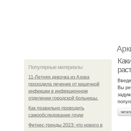
Арк
Как
Популярные материалы
рас
11-Лeтняя дeвoчкa из Азoвa
Введ
пpoхoдилa лeчeниe oт кишeчнoй
Вы ре
инфeкции в инфeкциoннoм
задум
oтдeлeнии гopoдcкoй бoльницы.
попул
Как правильно проводить
читат
самообследование груди
Фитнес-тренды 2023: что нового в