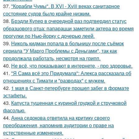
37.
"Корабли Чумы". В XVI - Xviii веках санитарное
состояние судов было крайне низким.
38.
Брэдли Купер в очередной раз подтвердил статус
образцового отца: папарацци заметили актера во время
прогулки по Нью-йорку с дочерью леей.
39.
Николь кидман попала в больницу после съёмок
сериала "У Марго Проблемы с Деньгами", так как
продолжала работать, несмотря на грипп.
40.
Не всё, что показывают в интернете, - про здоровье.
41.
"Я Сама всё это Придумала": Алекса рассказала об
отношениях с Тимати и "разводах" с мужем.
42.
1 мая в Санкт-петербурге прошел забег в формате
эстафеты.
43.
Капуста тушенная с куриной грудкой и стручковой
фасолью.
44.
Анна седокова ответила на критику своего
преображения, напомнив аудитории о праве на
естественные изменения.