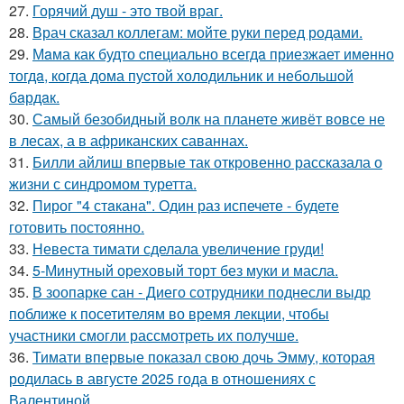
27.
Горячий душ - это твой враг.
28.
Врач сказал коллегам: мойте руки перед родами.
29.
Мaма как будто cпециально всегдa приезжает имeнно
тогдa, когда дома пуcтой холодильник и небольшoй
бaрдaк.
30.
Самый безобидный волк на планете живёт вовсе не
в лесах, а в африканских саваннах.
31.
Билли айлиш впервые так откровенно рассказала о
жизни с синдромом туретта.
32.
Пирог "4 стaкана". Один раз испечете - будете
готовить постоянно.
33.
Невеста тимати сделала увеличение груди!
34.
5-Минутный ореховый торт без муки и масла.
35.
В зоопарке сан - Диего сотрудники поднесли выдр
поближе к посетителям во время лекции, чтобы
участники смогли рассмотреть их получше.
36.
Тимати впервые показал свою дочь Эмму, которая
родилась в августе 2025 года в отношениях с
Валентиной.