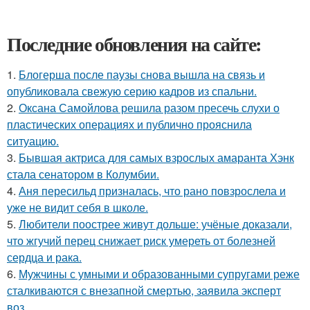
Последние обновления на сайте:
1.
Блогерша после паузы снова вышла на связь и
опубликовала свежую серию кадров из спальни.
2.
Оксана Самойлова решила разом пресечь слухи о
пластических операциях и публично прояснила
ситуацию.
3.
Бывшая актриса для самых взрослых амаранта Хэнк
стала сенатором в Колумбии.
4.
Аня пересильд призналась, что рано повзрослела и
уже не видит себя в школе.
5.
Любители поострее живут дольше: учёные доказали,
что жгучий перец снижает риск умереть от болезней
сердца и рака.
6.
Мужчины с умными и образованными супругами реже
сталкиваются с внезапной смертью, заявила эксперт
воз.