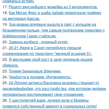
семейных встреч.
17.
Рецепт вкуснейшего чизкейка из 3 ингредиентов.
18.
Как Меган Фокс и шайа лабаф переиграли графику
на миллиард баксов.
19.
Зои кравиц впервые вышла в свет с кольцом на
безымянном пальце, тем самым подтвердив помолвку с
бойфрендом Гарри стайлсом.
20.
Замена колбасе - куриный рулет.
21.
20-21 Июня в Санкт-петербурге прошли
соревнования по триатлону "медный всадник 51.
22.
Я месяцами свой рост в зале ледяным душем
убивала.
23.
Тонкие банановые блинчики.
24.
Чиабатта в духовке. Ингредиенты:
25.
24-Летняя актриса Василина юсковец страдает от
дисморфофобии, это расстройства, при котором человек
неправильно воспринимает свое отражение.
26.
У шестилетней вари, дочери коли и Марины,
появился собственный аккаунт в социальных сетях!