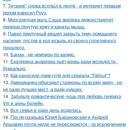
7.
Титаник" снова всплыл в ленте - и интернет первым
делом взвесил Роуз.
8.
Многодетная мать Саша зверева демонстрирует
перерастянутую кожу и канаты мышц.
9.
Павел прилучный решил закрыть тему домашнего
насилия, пустив в ход козырь из своего спортивного
прошлого.
10.
Банан - не чемпион по калию.
11.
Екатерина андреева пьёт кровь ради молодости -
буквально.
12.
Как наносили грим гуля для сериала "Fallout"?
13.
Американец объездил стадионы по всему миру - но
не ради лучших мест, а ради худших.
14.
Забудьте романтическую чушь про любовь генриха
Viii и анны болейн.
15.
Вся семья в один день родилась.
16.
После разрыва Юлия Барановская и Андрей
Аршавин почти нигде не пересекаются - за исключением