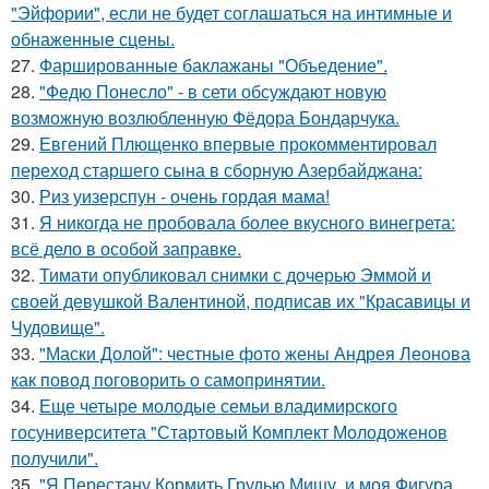
"Эйфории", если не будет соглашаться на интимные и
обнаженные сцены.
27.
Фаршированные баклажаны "Объедение".
28.
"Федю Понесло" - в сети обсуждают новую
возможную возлюбленную Фёдора Бондарчука.
29.
Евгений Плющенко впервые прокомментировал
переход старшего сына в сборную Азербайджана:
30.
Риз уизерспун - очень гордая мама!
31.
Я никогда не пробовала более вкусного винегрета:
всё дело в особой заправке.
32.
Тимати опубликовал снимки с дочерью Эммой и
своей девушкой Валентиной, подписав их "Красавицы и
Чудовище".
33.
"Маски Долой": честные фото жены Андрея Леонова
как повод поговорить о самопринятии.
34.
Еще четыре молодые семьи владимирского
госуниверситета "Стартовый Комплект Молодоженов
получили".
35.
"Я Перестану Кормить Грудью Мишу, и моя Фигура