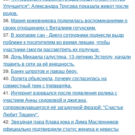
Улучшится": Александра Трусова показала живот после
родов.
36.
Мария кожевникова поделилась воспоминаниями о
своих отношениях с Виталием гогунским.
37.
В зоопарке сан - Диего сотрудники поднесли выдр
поближе к посетителям во время лекции, чтобы
участники смогли рассмотреть их получше.
38.
Дочь Михаила галустяна, 13-летнюю Эстеллу, начали
травить в сети за её внешность.
39.
Банку шпротов и лаваш беру.
40.
Лолита объяснила, почему согласилась на
совместный трек с Instasamka.
41.
Интернет взорвался после появления ролика с
участием Анны седоковой и джигана,
сопровождавшегося её загадочной фразой: "Счастье
Любит Тишину".
42.
Звездная пара Клава кока и Дима Масленников
официально подтвердили статус жениха и невесты