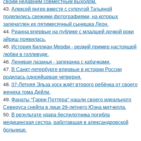
своим недавним совместным выходом.
43.
Алексей янгер вместе с супругой Татьяной
поделились свежими фотографиями, на которых
запечатлен их пятимесячный сынишка Леон.
44.
Рианна впервые на публике с младшей дочкой роки
айриш появилась.
45.
История Киллиан Мерфи - редкий пример настоящей
любви в голливуде.
46.
Ленивая лазанья - запеканка с кабачками.
47.
В Санкт-петербурге впервые в истории России
родилась однояйцевая четверня.
48.
37-Летняя Эльза хоск ждёт второго ребёнка от своего
жениха тома Дейли.
49.
Фанаты "Гарри Поттера" нашли своего идеального
Северуса снейпа в лице 29-летнего Юэна митчелла.
50.
В результате удара беспилотника погибла
медицинская сестра, работавшая в александровской
больнице.