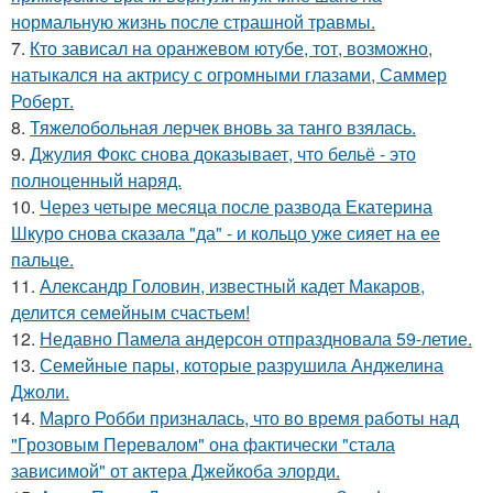
нормальную жизнь после страшной травмы.
7.
Кто зависал на оранжевом ютубе, тот, возможно,
натыкался на актрису с огромными глазами, Саммер
Роберт.
8.
Тяжелобольная лерчек вновь за танго взялась.
9.
Джулия Фокс снова доказывает, что бельё - это
полноценный наряд.
10.
Через четыре месяца после развода Екатерина
Шкуро снова сказала "да" - и кольцо уже сияет на ее
пальце.
11.
Александр Головин, известный кадет Макаров,
делится семейным счастьем!
12.
Недавно Памела андерсон отпраздновала 59-летие.
13.
Семейные пары, которые разрушила Анджелина
Джоли.
14.
Марго Робби призналась, что во время работы над
"Грозовым Перевалом" она фактически "стала
зависимой" от актера Джейкоба элорди.