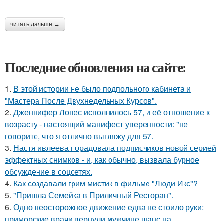
читать дальше →
Последние обновления на сайте:
1.
В этой истории не было подпольного кабинета и
"Мастера После Двухнедельных Курсов".
2.
Дженнифер Лопес исполнилось 57, и её отношение к
возрасту - настоящий манифест уверенности: "не
говорите, что я отлично выгляжу для 57.
3.
Настя ивлеева порадовала подписчиков новой серией
эффектных снимков - и, как обычно, вызвала бурное
обсуждение в соцсетях.
4.
Как создавали грим мистик в фильме "Люди Икс"?
5.
"Пришла Семейка в Приличный Ресторан".
6.
Одно неосторожное движение едва не стоило руки:
приморские врачи вернули мужчине шанс на