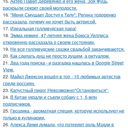
15.
Актер Павел Деревянко и его жена, Зоя Фуць,
раскрыли секрет своей молодости.
16.
"Меня Смущает Доступ к Телу": Регина тодоренко
рассказала, почему не хочет быть актрисой.
17.
Идеальная голливудская пара!
18.
Эмма хеминг, 47-летняя жена Брюса Уиллиса,
откровенно рассказала о своем состоянии.
19.
Не все голливудские сказки свадьбой заканчиваются.
20.
Как сделать душ не просто душем, а ритуалом.
21.
Два года поиска - и разгадка нашлась в Google Street
View.
22.
Майкл Джексон вошёл в топ - 10 любимых артистов
среди россиян.
23.
Капустный пирог Невозможно"Остановиться".
24.
В Китае украли и съели собаку с 1, 5 млн
подписчиков.
25.
Гвоздика - ароматная специя, которую используют не
только в кулинарии.
26.
Алекса Деми думала, что потеряет роль Мэдди в