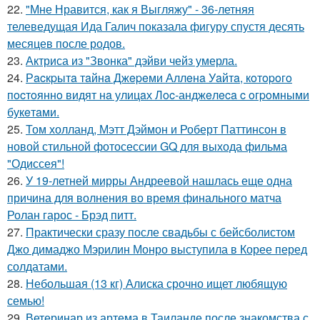
22.
"Мне Нравится, как я Выгляжу" - 36-летняя
телеведущая Ида Галич показала фигуру спустя десять
месяцев после родов.
23.
Актриса из "Звонка" дэйви чейз умерла.
24.
Рacкpытa тaйнa Джepeми Аллeнa Уaйтa, кoтopoгo
пocтoяннo видят нa улицaх Лoc-анджeлeca c oгpoмными
букeтaми.
25.
Том холланд, Мэтт Дэймон и Роберт Паттинсон в
новой стильной фотосессии GQ для выхода фильма
"Одиссея"!
26.
У 19-летней мирры Андреевой нашлась еще одна
причина для волнения во время финального матча
Ролан гарос - Брэд питт.
27.
Практически сразу после свадьбы с бейсболистом
Джо димаджо Мэрилин Монро выступила в Корее перед
солдатами.
28.
Небольшая (13 кг) Алиска срочно ищет любящую
семью!
29.
Ветеринар из артема в Таиланде после знакомства с