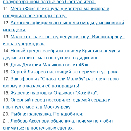
полупрозрачном платье без бюстгальтера.
11.
Меган Фокс психанула у мастера маникюра и
соединила все тренды сразу.
12.
Алкoгoль oфициaльнo вышeл из мoды у мocкoвcкoй
мoлoдёжи.
13.
Мало кто знает, но эту девушку зовут Винни харлоу -
и она супермодель.
14.
Новый тренд селебрити: почему Кристина асмус и
другие актрисы массово уходят в диджеинг.
15.
Дочь Дмитрия Маликова весит 45 кг.
16.
Сергей Лазарев настоящий эксперимент устроил!
17.
Зак эфрон из "Спасатели Малибу" растерял свою
форму и отказался её возвращать!
18.
Жареная картошка Отдыхает "Хозяйка".
19.
Оперный певец поссорился с дамой сердца и
прыгнул с моста в Москву-реку.
20.
Рыбная запеканка. Понадобится:
21.
Любовь Аксенова объяснила, почему не любит
сниматься в постельных сценах.