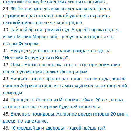
отличную форму без жёстких диет и перегибов.
39.
39-Летняя модель и многодетная мама Елена
перминова рассказала, как ей удаётся сохранять
плоский живот после четырёх родов.
40.
Тайный брак и громкий суд: Андрей сорока подал
иски к Марии Мироновой, требуя права видеться с
сыном Фёдором.
41.
Будущее детского плавания рождается здесь:
"Невский Форум Дети и Вода".
42.
Ольга Бузова вновь оказалась в центре внимания
после публикации свежих фотографий.
43.
Баобаб - это не просто растение, это легенда, живой
символ Африки и одно из самых удивительных творений
природы.
44.
Принцессе Леонор из Испании сейчас 20 лет, и она
активно готовится к роли будущей королевы.
45.
Вяленые помидоры. Активное время готовки 20 мин+
время на запекание.
46.
10 фрешей для здоровья - какой пьёшь ты?