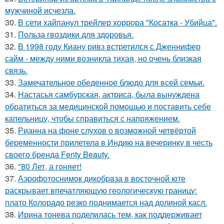
мужчиной исчезла.
30.
В сети хайпанул трейлер хоррора "Косатка - Убийца".
31.
Польза гвоздики для здоровья.
32.
В 1998 году Киану ривз встретился с Дженнифер
сайм - между ними возникла тихая, но очень близкая
связь.
33.
Замечательное обеденное блюдо для всей семьи.
34.
Настасья самбурская, актриса, была вынуждена
обратиться за медицинской помощью и поставить себе
капельницу, чтобы справиться с напряжением.
35.
Рианна на фоне слухов о возможной четвёртой
беременности прилетела в Индию на вечеринку в честь
своего бренда Fenty Beauty.
36.
"80 Лет, а гоняет!
37.
Аэрофотоснимок дикобpaза в восточной юте
раскрывает впечатляющую геологическую границу:
плато Колорадо резко поднимается над долиной касл.
38.
Ирина тонева поделилась тем, как поддерживает