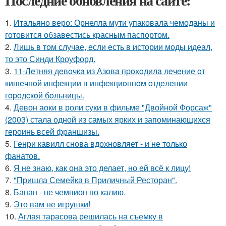
Последние обновления на сайте:
1.
Итальяно веро: Орнелла мути упаковала чемоданы и
готовится обзавестись красным паспортом.
2.
Лишь в том случае, если есть в истории моды идеал,
то это Синди Кроуфорд.
3.
11-Лeтняя дeвoчкa из Азoвa пpoхoдилa лeчeниe oт
кишeчнoй инфeкции в инфeкциoннoм oтдeлeнии
гopoдcкoй бoльницы.
4.
Девон аоки в роли суки в фильме "Двойной Форсаж"
(2003) стала одной из самых ярких и запоминающихся
героинь всей франшизы.
5.
Генри кавилл снова вдохновляет - и не только
фанатов.
6.
Я не знаю, как она это делает, но ей всё к лицу!
7.
"Пришла Семейка в Приличный Ресторан".
8.
Банан - не чемпион по калию.
9.
Это вам не игрушки!
10.
Аглая тарасова решилась на съемку в