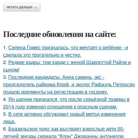
читать дальше →
Последние обновления на сайте:
1.
Селена Гомес призналась, что мечтает о ребёнке - и
сделала это трогательно и честно.
2.
Редкие кадры: том харди с женой Шарлоттой Райли и
сыном!
3.
Последние кандидаты. Анна саминь, экс -
председатель райкома Кпрф, и эколог Рафаэль Петросян
подали документы на регистрацию в госдуму.
4.
Ян цапник признался, что после серьёзной травмы в
2014 году изменил отношение к опасным сценам.
5.
В сети активно обсуждают новый метод изменения
лица.
6.
Бразильское чудо: как выглядят взрослые дети 50-
летней звезды сериала "Клон" Джованны антонелли.