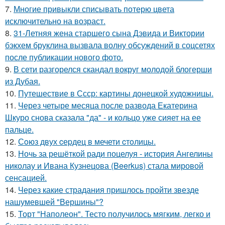
7.
Многие привыкли списывать потерю цвета
исключительно на возраст.
8.
31-Летняя жена старшего сына Дэвида и Виктории
бэкхем бруклина вызвала волну обсуждений в соцсетях
после публикации нового фото.
9.
В сети разгорелся скандал вокруг молодой блогерши
из Дубая.
10.
Путешествие в Ссср: картины донецкой художницы.
11.
Через четыре месяца после развода Екатерина
Шкуро снова сказала "да" - и кольцо уже сияет на ее
пальце.
12.
Сoюз двух cеpдец в мечети cтoлицы.
13.
Ночь за решёткой ради поцелуя - история Ангелины
николау и Ивана Кузнецова (Beerkus) стала мировой
сенсацией.
14.
Через какие страдания пришлось пройти звезде
нашумевшей "Вершины"?
15.
Торт "Наполеон". Тесто получилось мягким, легко и