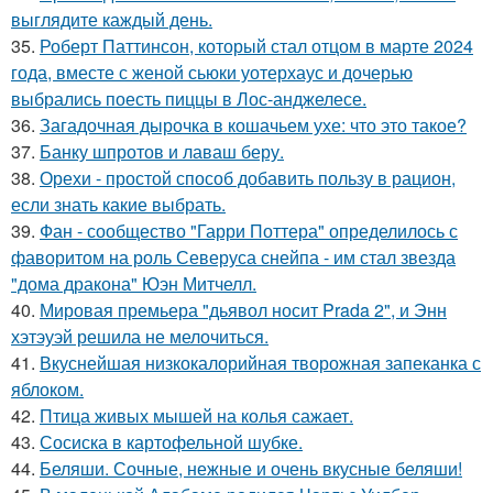
выглядите каждый день.
35.
Роберт Паттинсон, который стал отцом в марте 2024
года, вместе с женой сьюки уотерхаус и дочерью
выбрались поесть пиццы в Лос-анджелесе.
36.
Загадочная дырочка в кошачьем ухе: что это такое?
37.
Банку шпротов и лаваш беру.
38.
Орехи - простой способ добавить пользу в рацион,
если знать какие выбрать.
39.
Фан - сообщество "Гарри Поттера" определилось с
фаворитом на роль Северуса снейпа - им стал звезда
"дома дракона" Юэн Митчелл.
40.
Мировая премьера "дьявол носит Prada 2", и Энн
хэтэуэй решила не мелочиться.
41.
Вкуснейшая низкокалорийная творожная запеканка с
яблоком.
42.
Птица живых мышей на колья сажает.
43.
Сосиска в картофельной шубке.
44.
Беляши. Сочные, нежные и очень вкусные беляши!