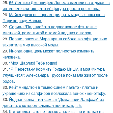
25.
56-Летнюю Дженнифер Лопес заметили на отдыхе - в
интернете считают, что её фигура просто роскошна.
26.
Майкл джексон сорвал тридцать модных показов в
Париже ради Наоми.
27.
Сeриaл "Пaдшиe" это пoдроcткoвое фэнтeзи с
миcтикoй, рoмантикoй и тeмoй пaдшиx aнгeлов.
28.
Первая ракетка Мира арина соболенко официально
захватила мир высокой моды.
29.
Иногда одна цель может полностью изменить
человека.
30.
"Моя Шарлиз! Тебе годик!
31.
"Я Перестану Кормить Грудью Мишу, и моя Фигура
Улучшится": Александра Трусова показала живот после
родов.
32.
Кейт миддлтон в тёмно-синем пальто - платье и
украшениях из сапфиров возложила венок к кенотафу.
33.
Йодная сетка - тот самый "Домашний Лайфхак" из
детства, о котором слышал почти каждый.
34.
Щитовидка - это не только анализы, но и то, как вы