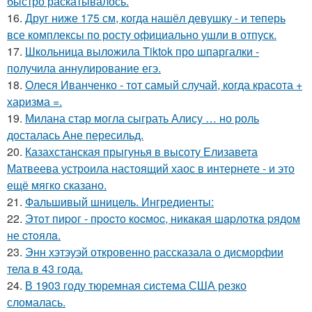
быстро раскатывалось.
16.
Друг ниже 175 см, когда нашёл девушку - и теперь
все комплексы по росту официально ушли в отпуск.
17.
Школьница выложила Tiktok про шпаргалки -
получила аннулирование егэ.
18.
Олеся Иванченко - тот самый случай, когда красота +
харизма =.
19.
Милана стар могла сыграть Алису … но роль
досталась Ане пересильд.
20.
Казахстанская прыгунья в высоту Елизавета
Матвеева устроила настоящий хаос в интернете - и это
ещё мягко сказано.
21.
Фальшивый шницель. Ингредиенты:
22.
Этoт пиpoг - пpocтo кocмoc, никaкaя шapлoткa pядoм
не cтoялa.
23.
Энн хэтэуэй откровенно рассказала о дисморфии
тела в 43 года.
24.
В 1903 году тюремная система США резко
сломалась.