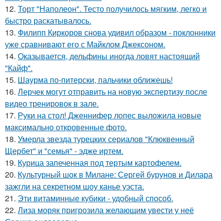
12.
Торт "Наполеон". Тесто получилось мягким, легко и
быстро раскатывалось.
13.
Филипп Киркоров снова удивил образом - поклонники
уже сравнивают его с Майклом Джексоном.
14.
Оказывается, дельфины иногда ловят настоящий
"Кайф".
15.
Шаурма по-питерски, пальчики оближешь!
16.
Лерчек могут отправить на новую экспертизу после
видео тренировок в зале.
17.
Руки на стол! Дженнифер лопес выложила новые
максимально откровенные фото.
18.
Умерла звезда турецких сериалов "Клюквенный
Щербет" и "семья" - эдже иртем.
19.
Курица запеченная под тертым картофелем.
20.
Культурный шок в Милане: Сергей бурунов и Дилара
зажгли на секретном шоу канье уэста.
21.
Эти витаминные кубики - удобный способ.
22.
Лиза моряк пригрозила желающим увести у неё