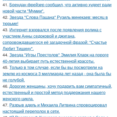
41.
Брендан фрейзер сообщил, что активно худеет ради
новой части "Мумии".
42.
Звезда "Слова Пацана" Рузиль минекаев: месяц в
тюрьме!
43.
Интернет взорвался после появления ролика с
участием Анны седоковой и джигана,
сопровождавшегося её загадочной фразой: "Счастье
Любит Тишину".
44.
Звезда "Игры Престолов" Эмилия Кларк на пороге
40-летия выбирает путь естественной красоты.
45.
Только в том случае, если бы вы посмотрели на
землю из космоса 3 миллиарда лет назад - она была бы
не голубой.
46.
Дорогие женщины, хочу подарить вам симпатичный,
естественный и простой метод поддержания нашего
женского цикла.
47.
Разрыв адель и Михаила Литвина спровоцировал
настоящий переполох в сети.