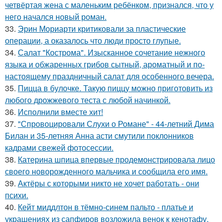
четвёртая жена с маленьким ребёнком, признался, что у
него начался новый роман.
33.
Эрин Мориарти критиковали за пластические
операции, а оказалось что люди просто глупые.
34.
Салат "Кострома". Изысканное сочетание нежного
языка и обжаренных грибов сытный, ароматный и по-
настоящему праздничный салат для особенного вечера.
35.
Пицца в булочке. Такую пиццу можно приготовить из
любого дрожжевого теста с любой начинкой.
36.
Исполнили вместе хит!
37.
"Спровоцировали Слухи о Романе" - 44-летний Дима
Билан и 35-летняя Анна асти смутили поклонников
кадрами свежей фотосессии.
38.
Катерина шпица впервые продемонстрировала лицо
своего новорожденного мальчика и сообщила его имя.
39.
Актёры с которыми никто не хочет работать - они
психи.
40.
Кейт миддлтон в тёмно-синем пальто - платье и
украшениях из сапфиров возложила венок к кенотафу.