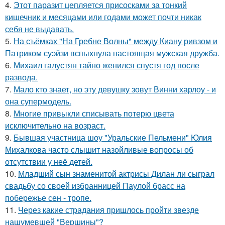
4.
Этот паразит цепляется присосками за тонкий
кишечник и месяцами или годами может почти никак
себя не выдавать.
5.
На съёмках "На Гребне Волны" между Киану ривзом и
Патриком суэйзи вспыхнула настоящая мужская дружба.
6.
Михаил галустян тайно женился спустя год после
развода.
7.
Мало кто знает, но эту девушку зовут Винни харлоу - и
она супермодель.
8.
Многие привыкли списывать потерю цвета
исключительно на возраст.
9.
Бывшая участница шоу "Уральские Пельмени" Юлия
Михалкова часто слышит назойливые вопросы об
отсутствии у неё детей.
10.
Младший сын знаменитой актрисы Дилан ли сыграл
свадьбу со своей избранницей Паулой брасс на
побережье сен - тропе.
11.
Через какие страдания пришлось пройти звезде
нашумевшей "Вершины"?