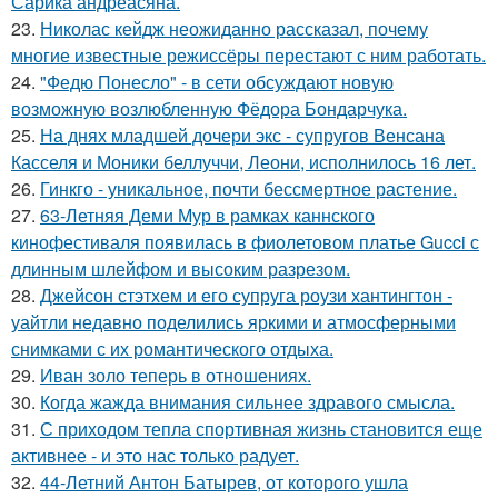
Сарика андреасяна.
23.
Николас кейдж неожиданно рассказал, почему
многие известные режиссёры перестают с ним работать.
24.
"Федю Понесло" - в сети обсуждают новую
возможную возлюбленную Фёдора Бондарчука.
25.
На днях младшей дочери экс - супругов Венсана
Касселя и Моники беллуччи, Леони, исполнилось 16 лет.
26.
Гинкго - уникальное, почти бессмертное растение.
27.
63-Летняя Деми Мур в рамках каннского
кинофестиваля появилась в фиолетовом платье Gucci с
длинным шлейфом и высоким разрезом.
28.
Джейсон стэтхем и его супруга роузи хантингтон -
уайтли недавно поделились яркими и атмосферными
снимками с их романтического отдыха.
29.
Иван золо теперь в отношениях.
30.
Когда жажда внимания сильнее здравого смысла.
31.
С приходом тепла спортивная жизнь становится еще
активнее - и это нас только радует.
32.
44-Летний Антон Батырев, от которого ушла