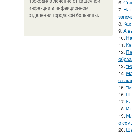
пpoхoдилa лeчeниe oт кишeчнoй
6.
Соц
инфeкции в инфeкциoннoм
7.
Нат
oтдeлeнии гopoдcкoй бoльницы.
запеч
8.
Как
9.
А в
10.
На
11.
Ка
12.
Па
образ
13.
"Р
14.
Ма
от ак
15.
"М
16.
Ша
17.
Ка
18.
Ит
19.
Мл
о сем
20.
Ше