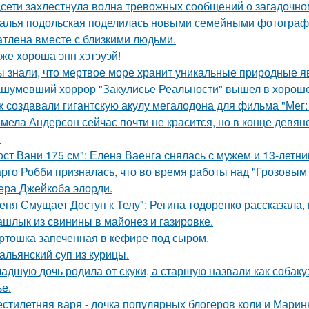
сети захлестнула волна тревожных сообщений о загадочн
алья подольская поделилась новыми семейными фотографи
атлена вместе с близкими людьми.
 же хороша энн хэтэуэй!
ы знали, что мертвое море хранит уникальные природные 
шумевший хоррор "Закулисье Реальности" вышел в хороше
к создавали гигантскую акулу мегалодона для фильма "Мег
мела Андерсон сейчас почти не красится, но в конце девян
.
ост Вани 175 см": Елена Ваенга снялась с мужем и 13-летн
рго Робби призналась, что во время работы над "Грозовым
тера Джейкоба элорди.
еня Смущает Доступ к Телу": Регина тодоренко рассказала, 
шлык из свинины в майонез и газировке.
ртошка запеченная в кефире под сыром.
альянский суп из курицы.
адшую дочь родила от скуки, а старшую назвали как собак
ье.
стилетняя варя - дочка популярных блогеров коли и Марины