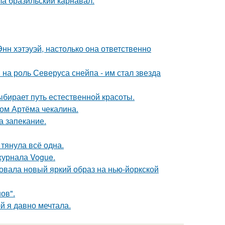
ла бразильский карнавал.
нн хэтэуэй, настолько она ответственно
на роль Северуса снейпа - им стал звезда
ыбирает путь естественной красоты.
ом Артёма чекалина.
а запекание.
 тянула всё одна.
журнала Vogue.
овала новый яркий образ на нью-йоркской
ов".
ой я давно мечтала.