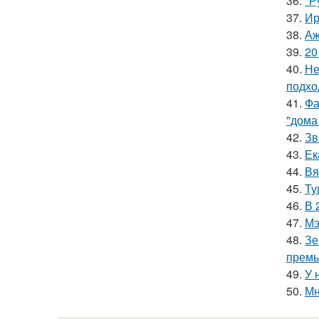
36.
"Р
37.
Ир
38.
Аж
39.
20
40.
Не
подхо
41.
Фа
"дома
42.
Зв
43.
Ек
44.
Вя
45.
Ту
46.
В 
47.
Мэ
48.
Зе
премь
49.
У 
50.
Мн