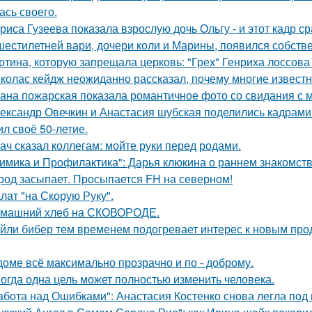
ась своего.
риса Гузеева показала взрослую дочь Ольгу - и этот кадр с
шестилетней вари, дочери коли и Марины, появился собстве
ртина, которую запрещала церковь: "Грех" Генриха лоссова (1
колас кейдж неожиданно рассказал, почему многие известн
ана пожарская показала романтичное фото со свидания с
ександр Овечкин и Анастасия шубская поделились кадрами
ил своё 50-летие.
ач сказал коллегам: мойте руки перед родами.
имика и Профилактика": Дарья клюкина о раннем знакомств
род засыпает. Просыпается FH на северном!
лат "на Скорую Руку".
машний хлеб на СКОВОРОДЕ.
йли бибер тем временем подогревает интерес к новым про
доме всё максимально прозрачно и по - доброму.
огда одна цель может полностью изменить человека.
абота над Ошибками": Анастасия Костенко снова легла под 