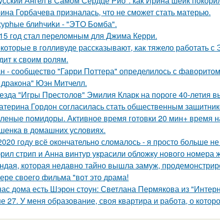
усский Ангел в Самом Сердце Рио": как Ирина шейк покори
ина Горбачева призналась, что не сможет стать матерью.
урhые блиhчиkи - "ЭТO Бомба".
15 год стал переломным для Джима Керри.
которые в голливуде рассказывают, как тяжело работать с Э
дит к своим ролям.
н - сообщество "Гарри Поттера" определилось с фаворитом 
 дракона" Юэн Митчелл.
езда "Игры Престолов" Эмилия Кларк на пороге 40-летия в
атерина Гордон согласилась стать общественным защитник
леные помидоры. Активное время готовки 20 мин+ время н
шенка в домашних условиях.
2020 году всё окончательно сломалось - я просто больше не
рил стрип и Анна винтур украсили обложку нового номера 
ндая, которая недавно тайно вышла замуж, продемонстрир
ере своего фильма "вот это драма!
нас дома есть Шэрон стоун: Светлана Пермякова из "Интерн
е 27. У меня образование, своя квартира и работа, о котор