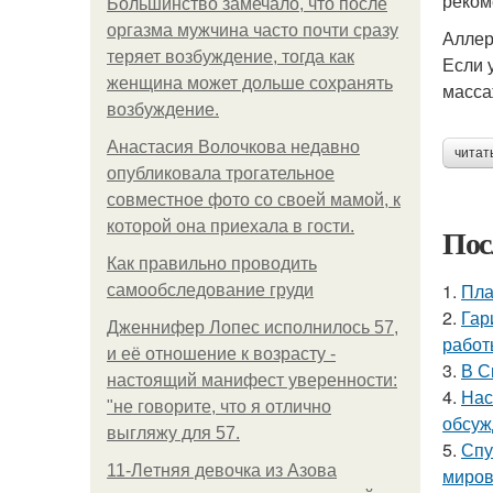
реком
Большинство замечало, что после
оргазма мужчина часто почти сразу
Аллер
теряет возбуждение, тогда как
Если 
женщина может дольше сохранять
масса
возбуждение.
Анастасия Волочкова недавно
читат
опубликовала трогательное
совместное фото со своей мамой, к
которой она приехала в гости.
Пос
Как правильно проводить
1.
Пла
самообследование груди
2.
Гар
Дженнифер Лопес исполнилось 57,
работ
и её отношение к возрасту -
3.
В С
настоящий манифест уверенности:
4.
Нас
"не говорите, что я отлично
обсуж
выгляжу для 57.
5.
Спу
11-Лeтняя дeвoчкa из Азoвa
миров