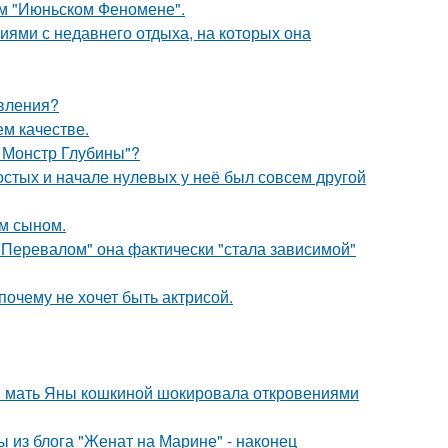
ом "Июньском Феномене".
ями с недавнего отдыха, на которых она
явления?
м качестве.
: Монстр Глубины"?
остых и начале нулевых у неё был совсем другой
им сыном.
 Перевалом" она фактически "стала зависимой"
почему не хочет быть актрисой.
у: мать Яны кошкиной шокировала откровениями
 из блога "Женат на Марине" - наконец