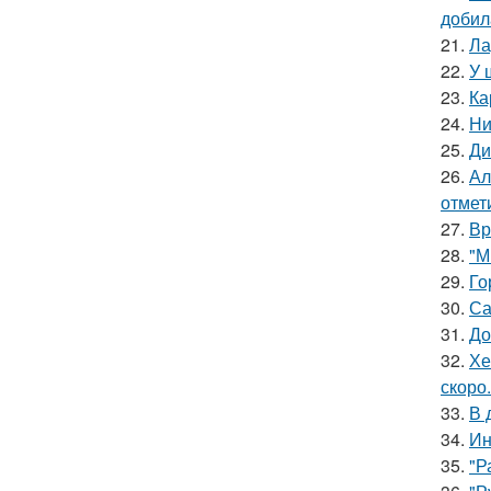
добил
21.
Ла
22.
У 
23.
Ка
24.
Ни
25.
Ди
26.
Ал
отмет
27.
Вр
28.
"М
29.
Го
30.
Са
31.
До
32.
Хе
скоро.
33.
В 
34.
Ин
35.
"Р