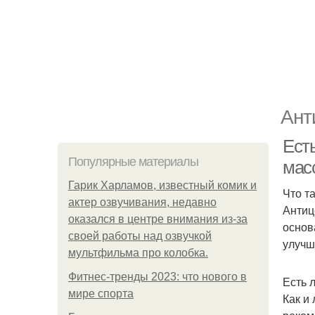
Ант
Ест
Популярные материалы
мас
Гарик Харламов, известный комик и
Что т
актер озвучивания, недавно
Антиц
оказался в центре внимания из-за
основ
своей работы над озвучкой
улучш
мультфильма про колобка.
Фитнес-тренды 2023: что нового в
Есть 
мире спорта
Как и