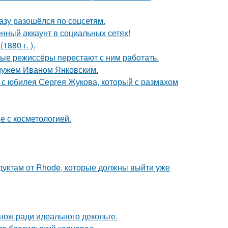
разу разошёлся по соцсетям.
нный аккаунт в социальных сетях!
880 г. ).
ые режиссёры перестают с ним работать.
 мужем Иваном Янковским.
 с юбилея Сергея Жукова, который с размахом
е с косметологией.
дуктам от Rhode, которые должны выйти уже
нож ради идеального декольте.