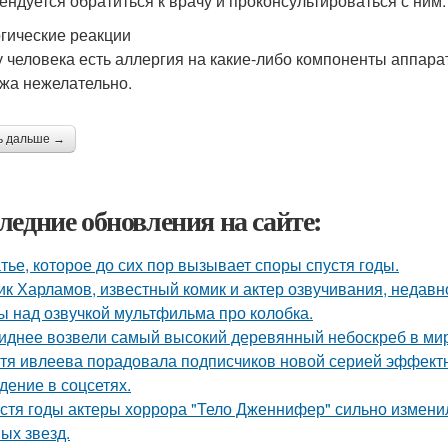
ендуется обратиться к врачу и проконсультироваться с ним.
гические реакции
у человека есть аллергия на какие-либо компоненты аппар
жа нежелательно.
ь дальше →
ледние обновления на сайте:
тье, которое до сих пор вызывает споры спустя годы.
ик Харламов, известный комик и актер озвучивания, недавн
ы над озвучкой мультфильма про колобка.
иднее возвели самый высокий деревянный небоскреб в мире 
тя ивлеева порадовала подписчиков новой серией эффектны
дение в соцсетях.
стя годы актеры хоррора "Тело Дженнифер" сильно изменил
ых звезд.