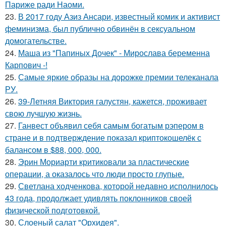
Париже ради Наоми.
23.
В 2017 году Азиз Ансари, известный комик и активист
феминизма, был публично обвинён в сексуальном
домогательстве.
24.
Маша из "Папиных Дочек" - Мирослава беременна
Карпович -!
25.
Самые яркие образы на дорожке премии телеканала
РУ.
26.
39-Летняя Виктория галустян, кажется, проживает
свою лучшую жизнь.
27.
Ганвест объявил себя самым богатым рэпером в
стране и в подтверждение показал криптокошелёк с
балансом в $88, 000, 000.
28.
Эрин Мориарти критиковали за пластические
операции, а оказалось что люди просто глупые.
29.
Светлана ходченкова, которой недавно исполнилось
43 года, продолжает удивлять поклонников своей
физической подготовкой.
30.
Слоеный салат "Орхидея".