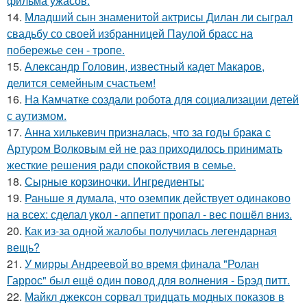
фильма ужасов.
14.
Младший сын знаменитой актрисы Дилан ли сыграл
свадьбу со своей избранницей Паулой брасс на
побережье сен - тропе.
15.
Александр Головин, известный кадет Макаров,
делится семейным счастьем!
16.
На Камчатке создали робота для социализации детей
с аутизмом.
17.
Анна хилькевич призналась, что за годы брака с
Артуром Волковым ей не раз приходилось принимать
жесткие решения ради спокойствия в семье.
18.
Сырные корзиночки. Ингредиенты:
19.
Раньше я думала, что оземпик действует одинаково
на всех: сделал укол - аппетит пропал - вес пошёл вниз.
20.
Как из-за одной жалобы получилась легендарная
вещь?
21.
У мирры Андреевой во время финала "Ролан
Гаррос" был ещё один повод для волнения - Брэд питт.
22.
Майкл джексон сорвал тридцать модных показов в