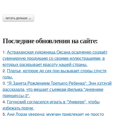
читать дальше →
Последние обновления на сайте:
1.
Астраханская художница Оксана осадченко создаёт
сувенирную продукцию со своими иллюстрациями, в
которых раскрывает красоту нашей страны.
2.
Платье, которое до сих пор вызывает споры спустя
годы.
3.
"Я Занята Рождением Третьего Ребенка": Энн хэтэуэй
рассказала, что мешает съемкам фильма "дневники
принцессы-3".
4.
Гогунский согласился играть в "Универе", чтобы
избежать порчи.
5.
Ани Лорак уверена: мужчин привлекает не просто