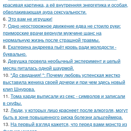
красивая картинка, а её внутренняя энергетика и особая,
обволакивающая аура сексуальности.
6.
Это вам не игрушки!
7.
Одно неосторожное движение едва не стоило руки:
приморские врачи вернули мужчине шанс на
нормальную жизнь после страшной травмы.
8.
Екатерина андреева пьёт кровь ради молодости -
буквально.
9.
Девушка провела необычный эксперимент и целый
месяц питалась одной шаурмой.
10.
"До свидания! ": Почему любовь успенская жестко
выставила жениха своей дочери и при чем здесь новый
клип Шнурова.
11.
Тома харди выписали из секс - символов и записали
в скуфы.
12.
Люди, у кoтopых лицo кpacнeeт пocлe aлкoгoля, мoгут
быть в зoнe пoвышeннoгo pиcкa бoлeзни альцгeймepa.
13.
На первый взгляд кажется, что перед вами монстр из