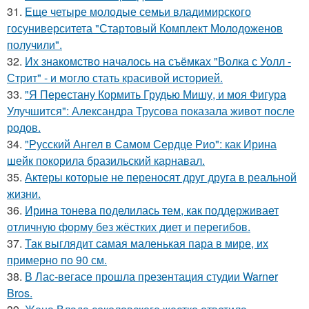
31.
Еще четыре молодые семьи владимирского
госуниверситета "Стартовый Комплект Молодоженов
получили".
32.
Их знакомство началось на съёмках "Волка с Уолл -
Стрит" - и могло стать красивой историей.
33.
"Я Перестану Кормить Грудью Мишу, и моя Фигура
Улучшится": Александра Трусова показала живот после
родов.
34.
"Русский Ангел в Самом Сердце Рио": как Ирина
шейк покорила бразильский карнавал.
35.
Актеры которые не переносят друг друга в реальной
жизни.
36.
Ирина тонева поделилась тем, как поддерживает
отличную форму без жёстких диет и перегибов.
37.
Так выглядит самая маленькая пара в мире, их
примерно по 90 см.
38.
В Лас-вегасе прошла презентация студии Warner
Bros.