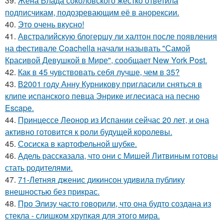
39.
Жена Влада соколовского жестко ответила
подписчикам, подозревающим её в анорексии.
40.
Это очень вкусно!
41.
Австралийскую блогершу ли халтон после появления
на фестивале Coachella начали называть "Самой
Красивой Девушкой в Мире", сообщает New York Post.
42.
Как в 45 чувствовать себя лучше, чем в 35?
43.
В2001 году Анну Курникову пригласили сняться в
клипе испанского певца Энрике иглесиаса на песню
Escape.
44.
Принцессе Леонор из Испании сейчас 20 лет, и она
активно готовится к роли будущей королевы.
45.
Сосиска в картофельной шубке.
46.
Адель рассказала, что они с Мишей Литвиным готовы
стать родителями.
47.
71-Летняя дженис дикинсон удивила публику
внешностью без прикрас.
48.
Про Элизу часто говорили, что она будто создана из
стекла - слишком хрупкая для этого мира.