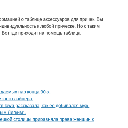
формацией о таблице аксессуаров для причек. Вы
ндивидуальность к любой прическе. Но с таким
 Вот где приходит на помощь таблица
ждаемых пар конца 90-х.
изного лайнера.
я Iowa рассказала, как ее добивался муж.
ым Легким".
мецкой столицы приравняла права женщин к