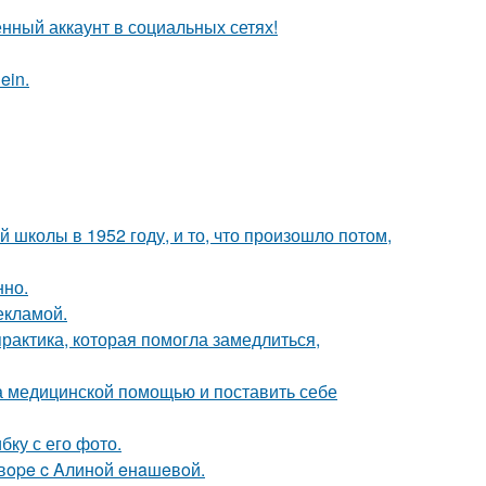
нный аккаунт в социальных сетях!
ein.
 школы в 1952 году, и то, что произошло потом,
нно.
екламой.
практика, которая помогла замедлиться,
а медицинской помощью и поставить себе
ку с его фото.
oвope c Aлинoй eнaшeвoй.