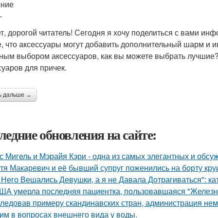
ение
-
т, дорогой читатель! Сегодня я хочу поделиться с вами ин
е, что аксессуары могут добавить дополнительный шарм и и
ным выбором аксессуаров, как вы можете выбрать лучшие?
суаров для причек.
ь дальше →
ледние обновления на сайте:
с Мигель и Мэрайя Кэри - одна из самых элегантных и обсу
тя Макаревич и её бывший супруг поженились на борту кру
 Него Вешались Девушки, а я не Давала Дотрагиваться": кат
ША умерла последняя пациентка, пользовавшаяся "Железн
ледовав примеру скандинавских стран, администрация не
им в вопросах внешнего вида у воды.