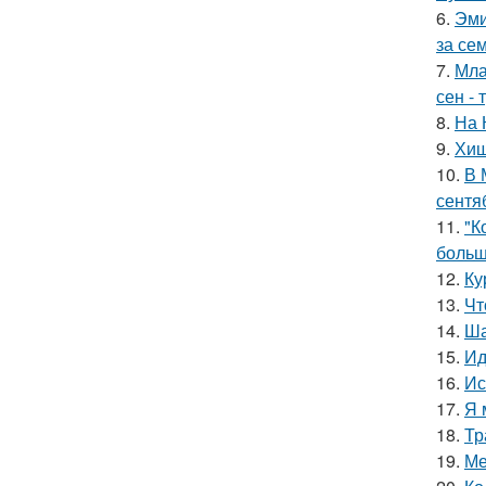
6.
Эми
за се
7.
Мла
сен - 
8.
На 
9.
Хищ
10.
В 
сентя
11.
"К
больш
12.
Ку
13.
Чт
14.
Ша
15.
Ид
16.
Ис
17.
Я 
18.
Тр
19.
Ме