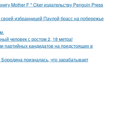
игу Mother F * Cker издательству Penguin Press
 своей избранницей Паулой брасс на побережье
м.
й человек с ростом 2, 18 метра!
ли партийных кандидатов на предстоящих в
я Бородина призналась, что зарабатывает