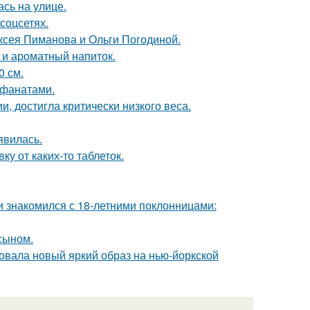
сь на улице.
соцсетях.
ксея Пиманова и Ольги Погодиной.
 и ароматный напиток.
0 см.
 фанатами.
, достигла критически низкого веса.
явилась.
у от каких-то таблеток.
ти знакомился с 18-летними поклонницами:
 сыном.
овала новый яркий образ на нью-йоркской