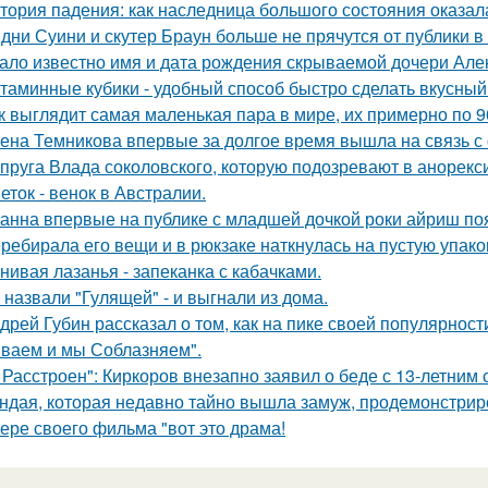
тория падения: как наследница большого состояния оказала
дни Суини и скутер Браун больше не прячутся от публики в 
ало известно имя и дата рождения скрываемой дочери Але
таминные кубики - удобный способ быстро сделать вкусный
к выглядит самая маленькая пара в мире, их примерно по 9
ена Темникова впервые за долгое время вышла на связь с
пруга Влада соколовского, которую подозревают в анорексии
еток - венок в Австралии.
анна впервые на публике с младшей дочкой роки айриш по
ребирала его вещи и в рюкзаке наткнулась на пустую упаковк
нивая лазанья - запеканка с кабачками.
 назвали "Гулящей" - и выгнали из дома.
дрей Губин рассказал о том, как на пике своей популярнос
ваем и мы Соблазняем".
 Расстроен": Киркоров внезапно заявил о беде с 13-летним
ндая, которая недавно тайно вышла замуж, продемонстрир
ере своего фильма "вот это драма!