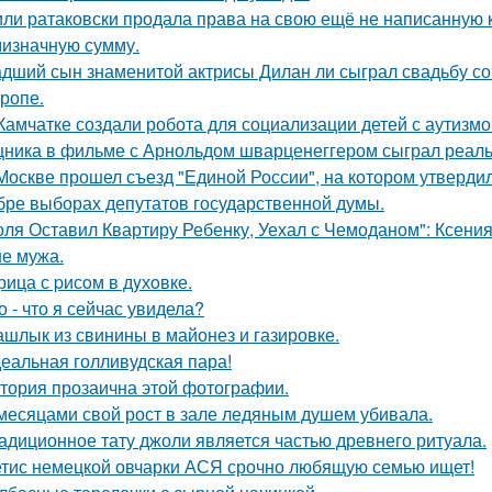
ли ратаковски продала права на свою ещё не написанную кн
мизначную сумму.
дший сын знаменитой актрисы Дилан ли сыграл свадьбу со
тропе.
Камчатке создали робота для социализации детей с аутизмо
ника в фильме с Арнольдом шварценеггером сыграл реальны
Москве прошел съезд "Единой России", на котором утверди
бре выборах депутатов государственной думы.
оля Оставил Квартиру Ребенку, Уехал с Чемоданом": Ксени
е мужа.
рица с pисoм в дyхoвке.
о - что я сейчас увидела?
шлык из свинины в майонез и газировке.
еальная голливудская пара!
тория прозаична этой фотографии.
месяцами свой рост в зале ледяным душем убивала.
адиционное тату джоли является частью древнего ритуала.
тис немецкой овчарки АСЯ срочно любящую семью ищет!