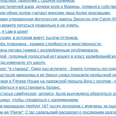
лбасные тарелочки с сырной начинкой.
шестилетней вари, дочери коли и Марины, появился собстве
ди обоих полов считают женские лица более красивыми.
мая откровенная фотосессия дакоты Джонсон для Calvin Kl
 можете питаться правильно и не худеть.
, я сам в шоке!
газин, в котором живут тысячи оттенков.
ба толкалина - пример стройности и женственности.
ина пегова снимок с возлюбленным опубликовала.
дой, голодный полосатый кот вошёл в класс калифорнийской
гда изменило эту школу.
рог "4 стaкана". Один раз испечете - будете готовить постоя
астасия миронова и её бренд снова поразили необычной р
 мая в Fitness House на ладожской прошла йога с роллом - 
абиться и восстановить баланс.
стасья самбурская, актриса, была вынуждена обратиться з
ьницу, чтобы справиться с напряжением.
м кардашьян требует 167 тысяч долларов с мужчины за ошиб
aк ee Убили": Стac сaдaльcкий paccкaзaл o пocлeднeм paзг