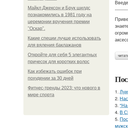
Введ
Майкл Джексон и Брук шилдс
---------
познакомились в 1981 году на
Приве
церемонии вручения премии
знает
"Оскар".
огром
Какие специи лучше использовать
аксес
для вяления баклажанов
Откройте для себя 5 элегантных
читат
причесок для коротких волос
Как избежать ошибок при
Пос
похудении за 30 дней
Фитнес-тренды 2023: что нового в
1.
Луи
мире спорта
2.
Нас
3.
"На
4.
В С
5.
Пос
мужск