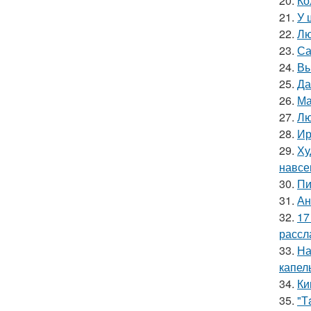
20.
Ко
21.
У 
22.
Лю
23.
Са
24.
Вы
25.
Да
26.
Ма
27.
Лю
28.
Ир
29.
Ху
навсе
30.
Пи
31.
Ан
32.
17
рассл
33.
На
капел
34.
Ки
35.
"Т