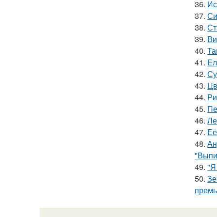
36.
Ис
37.
Си
38.
Ст
39.
Ви
40.
Та
41.
Ел
42.
Су
43.
Цв
44.
Ри
45.
Пе
46.
Ле
47.
Её
48.
Ан
"Выпи
49.
"Я
50.
Зе
премь