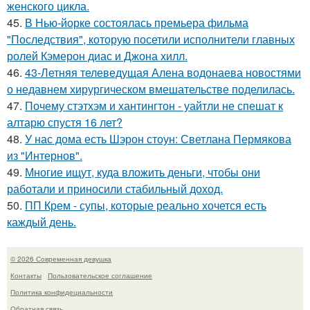
женского цикла.
45.
В Нью-йорке состоялась премьера фильма
"Последствия", которую посетили исполнители главных
ролей Кэмерон диас и Джона хилл.
46.
43-Летняя телеведущая Алена водонаева новостями
о недавнем хирургическом вмешательстве поделилась.
47.
Почему стэтхэм и хантингтон - уайтли не спешат к
алтарю спустя 16 лет?
48.
У нас дома есть Шэрон стоун: Светлана Пермякова
из "Интернов".
49.
Многие ищут, куда вложить деньги, чтобы они
работали и приносили стабильный доход.
50.
ПП Крем - супы, которые реально хочется есть
каждый день.
© 2026 Современная девушка
Контакты
Пользовательское соглашение
Политика конфидециальности
Обратная связь