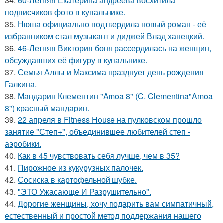
34.
60-Летняя Екатерина андреева восхитила
подписчиков фото в купальнике.
35.
Нюша официально подтвердила новый роман - её
избранником стал музыкант и диджей Влад ханецкий.
36.
46-Летняя Виктория боня рассердилась на женщин,
обсуждавших её фигуру в купальнике.
37.
Семья Аллы и Максима празднует день рождения
Галкина.
38.
Мандарин Клементин "Amoa 8" (C. Clementina"Amoa
8") красный мандарин.
39.
22 апреля в Fitness House на пулковском прошло
занятие "Степ+", объединившее любителей степ -
аэробики.
40.
Как в 45 чувствовать себя лучше, чем в 35?
41.
Пирожное из кукурузных палочек.
42.
Сосиска в картофельной шубке.
43.
"ЭТО Ужасающе И Разрушительно".
44.
Дорогие женщины, хочу подарить вам симпатичный,
естественный и простой метод поддержания нашего