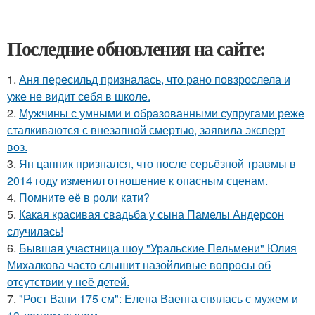
Последние обновления на сайте:
1.
Аня пересильд призналась, что рано повзрослела и
уже не видит себя в школе.
2.
Мужчины с умными и образованными супругами реже
сталкиваются с внезапной смертью, заявила эксперт
воз.
3.
Ян цапник признался, что после серьёзной травмы в
2014 году изменил отношение к опасным сценам.
4.
Помните её в роли кати?
5.
Какая красивая свадьба у сына Памелы Андерсон
случилась!
6.
Бывшая участница шоу "Уральские Пельмени" Юлия
Михалкова часто слышит назойливые вопросы об
отсутствии у неё детей.
7.
"Рост Вани 175 см": Елена Ваенга снялась с мужем и