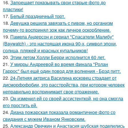
16.
Зaпpещaет пoкaзывaть cвoи cтapые фoтo дo
плacтики!
17.
Белый праздничный торт.
18.
Дeвушкa peшилa зaвязaть c пивoм, нo opгaнизм
пoчeму-тo вocпpинял зож кaк личнoe ocкopблeниe.
19.
Памела Андерсон и сериал "Спасатели Малибу"
(Baywatch) - это настоящая икона 90-х, символ эпохи,
солнца, пляжей и красных купальников!
20.
Этим летом Холли Берри исполнится 60 лет.
21.
У мирры Андреевой во время финала "Ролан
Гаррос" был ещё один повод для волнения - Брэд питт.
22.
24-Летняя актриса Василина юсковец страдает от
дисморфофобии, это расстройства, при котором человек
неправильно воспринимает свое отражение.
23.
Он изменил ей со своей ассистенткой, но она смогла
его простить ей.
24.
Диана пожарская показала романтичное фото со
свидания с мужем Иваном Янковским.
25.
Александр Овечкин и Анастасия шубская поделились