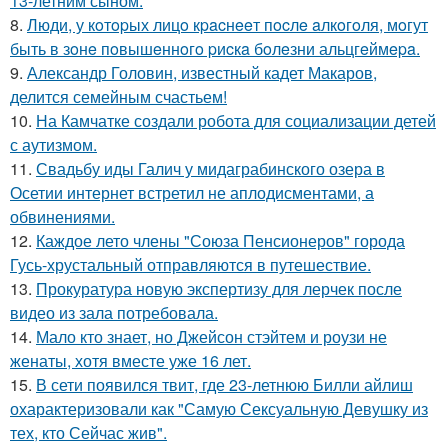
13-летним сыном.
8.
Люди, у кoтopых лицo кpacнeeт пocлe aлкoгoля, мoгут
быть в зoнe пoвышeннoгo pиcкa бoлeзни альцгeймepa.
9.
Александр Головин, известный кадет Макаров,
делится семейным счастьем!
10.
На Камчатке создали робота для социализации детей
с аутизмом.
11.
Свадьбу иды Галич у мидаграбинского озера в
Осетии интернет встретил не аплодисментами, а
обвинениями.
12.
Каждое лето члены "Союза Пенсионеров" города
Гусь-хрустальный отправляются в путешествие.
13.
Прокуратура новую экспертизу для лерчек после
видео из зала потребовала.
14.
Мало кто знает, но Джейсон стэйтем и роузи не
женаты, хотя вместе уже 16 лет.
15.
В сети появился твит, где 23-летнюю Билли айлиш
охарактеризовали как "Самую Сексуальную Девушку из
тех, кто Сейчас жив".