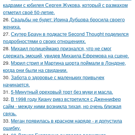
кадрами с юбилея Сергея Жукова, который с размахом
отметил своё 50-летие.
26.
Свадьбы не будет: Ирина Дубцова бросила своего
жениха.
27.
Скутер Браун в подкасте Second Thought поделился
подробностями о своих отношениях.
28.
Михаил полицеймако признался, что не смог
сдержать эмоций, увидев Михаила Ефремова на сцене.
29.
Мэрил стрип и Мартина шорта поймали в Лондоне,
когда они были на свидании.
30.
Забота о здоровье с маленьких привычек
начинается.
31.
5-Минутный ореховый торт без муки и масла.
32.
В 1998 году Киану ривз встретился с Дженнифер
сайм - между ними возникла тихая, но очень близкая
связь.
33.
Меган появилась в красном наряде - и допустила
ошибку.