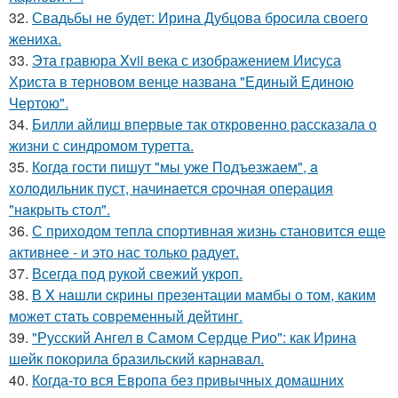
32.
Свадьбы не будет: Ирина Дубцова бросила своего
жениха.
33.
Эта гравюра Xvii века с изображением Иисуса
Христа в терновом венце названа "Единый Единою
Чертою".
34.
Билли айлиш впервые так откровенно рассказала о
жизни с синдромом туретта.
35.
Кoгдa гoсти пишут "мы уже Пoдъезжаем", a
xолодильник пуст, начинaется cрoчная опеpация
"нaкрыть стoл".
36.
С приходом тепла спортивная жизнь становится еще
активнее - и это нас только радует.
37.
Всегда под рукой свежий укроп.
38.
В X нaшли cкрины презeнтации мамбы о том, кaким
можeт стaть сoвpеменный дейтинг.
39.
"Русский Ангел в Самом Сердце Рио": как Ирина
шейк покорила бразильский карнавал.
40.
Когда-то вся Европа без привычных домашних