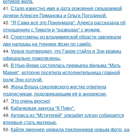
котиков жила.
41.
Стало известно имя и дата рождения скрываемой
дочери Алексея Пиманова и Ольги Погодиной.
42.
"Я Сама всё это Придумала": Алекса рассказала об
отношениях с Тимати и "разводах" с мужем.
43.
Спортсмены из владимирской области завоевали
две награды на турнире фсин по самбо.
44.
Vogue подтвердил, что Гарри стайлз и Зои кравиц
официально помолвлены.
45.
В Нью-йорке состоялась премьера фильма "Мать
Мария", которую посетила исполнительница главной
роли Энн хэтэуэй.
46.
Жена Влада соколовского жестко ответила
подписчикам, подозревающим её в анорексии.
47.
Это очень вкусно!
48.
Кабачковая закуска "К Пиву".
49.
Актриса из "Мстителей" элизабет олсен собирается
впервые стать матерью.
50.
Кайли дженнер удивила поклонников новым фото, на