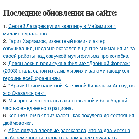
Последние обновления на сайте:
1.
Сергей Лазарев купил квартиру в Майами за 1
миллион долларов.
2.
Гарик Харламов, известный комик и актер
озвучивания, недавно оказался в центре внимания из-за
своей работы над озвучкой мультфильма про колобка.
3.
Девон аоки в роли суки в фильме "Двойной Форсаж"
(2003) стала одной из самых ярких и запоминающихся
героинь всей франшизы.
4.
"Врачи Принимали мой Затяжной Кашель за Астму, но
это Оказался рак".
5.
Мы привыкли считать сахар обычной и безобидной
частью ежедневного рациона.
6.
Ксения Собчак призналась, как похудела до состояния
дюймовочки.
7.
Айза лилуна впервые рассказала, что за два месяца
до беременности вторым сыном у неё случилась