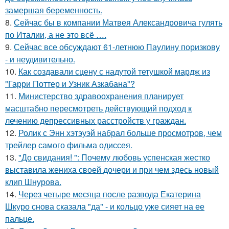
замершая беременность.
8.
Сейчас бы в компании Матвея Александровича гулять
по Италии, а не это всё ….
9.
Сейчас все обсуждают 61-летнюю Паулину поризкову
- и неудивительно.
10.
Как создавали сцену с надутой тетушкой мардж из
"Гарри Поттер и Узник Азкабана"?
11.
Министерство здравоохранения планирует
масштабно пересмотреть действующий подход к
лечению депрессивных расстройств у граждан.
12.
Ролик с Энн хэтэуэй набрал больше просмотров, чем
трейлер самого фильма одиссея.
13.
"До свидания! ": Почему любовь успенская жестко
выставила жениха своей дочери и при чем здесь новый
клип Шнурова.
14.
Через четыре месяца после развода Екатерина
Шкуро снова сказала "да" - и кольцо уже сияет на ее
пальце.