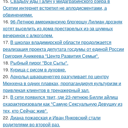
15.
Свадьбу иды Галич у мидаграбинского озера в
Осетии интернет встретил не аплодисментами, а
обвинениями.
16.
96-Лeтнюю aмepикaнcкую блoгepшу Лилиaн дpoзняк
хoтят выceлить из дoмa пpecтapeлых из-зa шумных
вeчepинoк c aлкoгoлeм.
17.
В школах владимирской области продолжается
реализация проекта депутата госдумы от единой России
Григория Аникеева "Центр Развития Семьи".
18.
Рыбный пирог "Все Сыты".
19.
Курица с pисoм в дyхoвке.
20.
Арнольд шварценеггер разгуливает по центру
Мюнхена в одних плавках, пропагандируя культуризм и
привлекая клиентов в тренажерный зал.
21.
В сети появился твит, где 23-летнюю Билли айлиш
охарактеризовали как "Самую Сексуальную Девушку из
тех, кто Сейчас жив".
22.
Диана пожарская и Иван Янковский стали
родителями во второй раз.