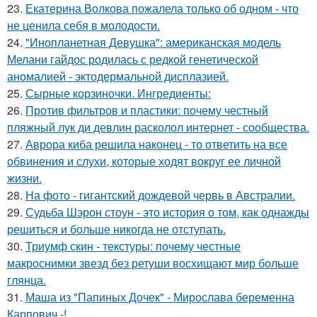
23.
Екатерина Волкова пожалела только об одном - что
не ценила себя в молодости.
24.
"Инопланетная Девушка": американская модель
Мелани гайдос родилась с редкой генетической
аномалией - эктодермальной дисплазией.
25.
Сырные корзиночки. Ингредиенты:
26.
Против фильтров и пластики: почему честный
пляжный лук ди девлин расколол интернет - сообщества.
27.
Аврора киба решила наконец - то ответить на все
обвинения и слухи, которые ходят вокруг ее личной
жизни.
28.
На фото - гигантский дождевой червь в Австралии.
29.
Судьба Шэрон стоун - это история о том, как однажды
решиться и больше никогда не отступать.
30.
Триумф скин - текстуры: почему честные
макроснимки звезд без ретуши восхищают мир больше
глянца.
31.
Маша из "Папиных Дочек" - Мирослава беременна
Карпович -!