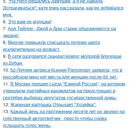
5.
"На Него Вешались Девушки, а я не Давала
Дотрагиваться": катя Iowa рассказала, как ее добивался
муж.
6.
Это вам не игрушки!
7.
Аня Тейлор - Джой и Дрю старки объединяются на
экране!
8.
Многие привыкли списывать потерю цвета
исключительно на возраст.
9.
В сети разгорелся скандал вокруг молодой блогерши
из Дубая.
10.
52-Летняя актриса Ксения Раппопорт заявила, что в
российском кино нет места для женщин после 50 лет.
11.
В Москве прошел съезд "Единой России", на котором
утвердили партийных кандидатов на предстоящих в
сентябре выборах депутатов государственной думы.
12.
Жареная картошка Отдыхает "Хозяйка".
13.
Каждый день на протяжении десяти лет он звонил на
собственный автоответчик - просто чтобы снова
услышать голос жены.