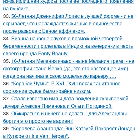
из-за излишней худобы после её последнего появления
на публике.
33.
56-Летняя Дженнифер Лопес в лучшей форме - и не
скрывает, что наслаждается жизнью в одиночестве
после развода с Беном аффлеком.
34.
Рианна на фоне слухов о возможной четвёртой
беременности прилетела в Индию на вечеринку в честь
своего бренда Fenty Beauty.
35.
16-Летняя Мелания кнавс - ныне Мелания трамп - на
фотографии стане Йерко (да, это его настоящее имя),
когда она начинала свою модельную карьеру ….
36.
"Корабли Чумы". В XVI - Xviii веках санитарное
состояние судов было крайне низким.
37.
Стало известно имя и дата рождения скрываемой
дочери Алексея Пиманова и Ольги Погодиной.
38.
Обжираться и ничего не делать - для Александры
бортич это просто не вариант!
39.
"Королева Авангарда: Энн Хэтэуэй Покоряет Лондон
в Кутюре от Iris Van Herpen".