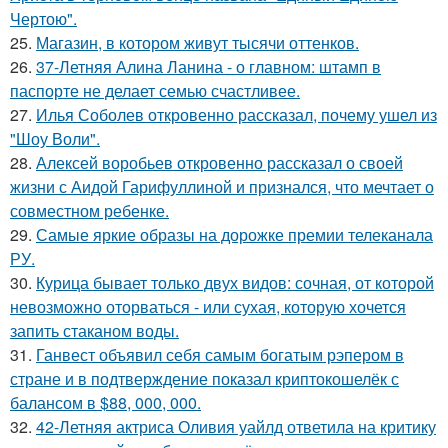
Чертою".
25.
Магазин, в котором живут тысячи оттенков.
26.
37-Летняя Алина Ланина - о главном: штамп в
паспорте не делает семью счастливее.
27.
Илья Соболев откровенно рассказал, почему ушел из
"Шоу Воли".
28.
Алексей воробьев откровенно рассказал о своей
жизни с Аидой Гарифуллиной и признался, что мечтает о
совместном ребенке.
29.
Самые яркие образы на дорожке премии телеканала
РУ.
30.
Курица бывает только двух видов: сочная, от которой
невозможно оторваться - или сухая, которую хочется
запить стаканом воды.
31.
Ганвест объявил себя самым богатым рэпером в
стране и в подтверждение показал криптокошелёк с
балансом в $88, 000, 000.
32.
42-Летняя актриса Оливия уайлд ответила на критику