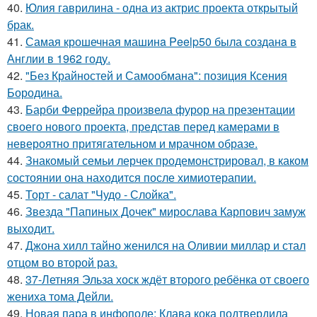
40.
Юлия гаврилина - одна из актрис проекта открытый
брак.
41.
Самая крошечная машинa Peelp50 была созданa в
Англии в 1962 году.
42.
"Без Крайностей и Самообмана": позиция Ксения
Бородина.
43.
Барби Феррейра произвела фурор на презентации
своего нового проекта, представ перед камерами в
невероятно притягательном и мрачном образе.
44.
Знакомый семьи лерчек продемонстрировал, в каком
состоянии она находится после химиотерапии.
45.
Торт - салат "Чудо - Слойка".
46.
Звезда "Папиных Дочек" мирослава Карпович замуж
выходит.
47.
Джона хилл тайно женился на Оливии миллар и стал
отцом во второй раз.
48.
37-Летняя Эльза хоск ждёт второго ребёнка от своего
жениха тома Дейли.
49.
Новая пара в инфополе: Клава кока подтвердила