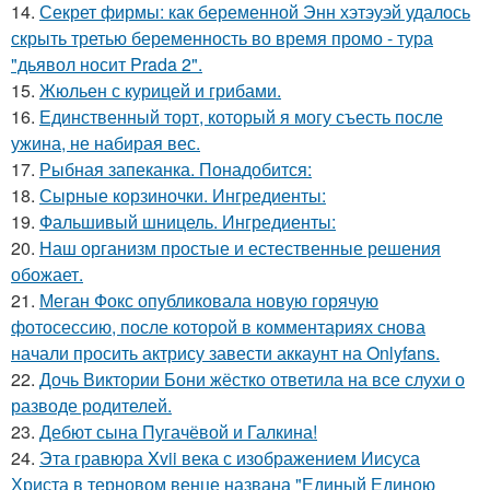
14.
Секрет фирмы: как беременной Энн хэтэуэй удалось
скрыть третью беременность во время промо - тура
"дьявол носит Prada 2".
15.
Жюльен с курицей и грибами.
16.
Единственный торт, который я могу съесть после
ужина, не набирая вес.
17.
Рыбная запеканка. Понадобится:
18.
Сырные корзиночки. Ингредиенты:
19.
Фальшивый шницель. Ингредиенты:
20.
Наш организм простые и естественные решения
обожает.
21.
Меган Фокс опубликовала новую горячую
фотосессию, после которой в комментариях снова
начали просить актрису завести аккаунт на Onlyfans.
22.
Дочь Виктории Бони жёстко ответила на все слухи о
разводе родителей.
23.
Дебют сына Пугачёвой и Галкина!
24.
Эта гравюра Xvii века с изображением Иисуса
Христа в терновом венце названа "Единый Единою