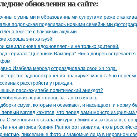
ледние обновления на сайте:
чины с умными и образованными супругами реже сталкиваю
алья подольская поделилась новыми семейными фотографи
атлена вместе с близкими людьми.
 же хороша энн хэтэуэй!
ри кавилл снова вдохновляет - и не только зрителей.
здa сериала "Дневники Вампира" Нина добрев встречается
ефом.
авно Изабела мерсед отпраздновала свои 24 года.
истерство здравоохранения планирует масштабно пересмо
ссивных расстройств у граждан.
очешь я расскажу тебе политический анекдот?
елобольная лерчек вновь за танго взялась.
дборки смузи, которые и освежают, и насыщают, и норму бе
 первый взгляд кажется, что перед вами монстр из фильма 
на Семенович показала фигуру в бикини и закрыла все воп
-Летняя актриса Ксения Раппопорт заявила, что в российско
рнистые, пиксельные фото и знакомые лица в неровном свет