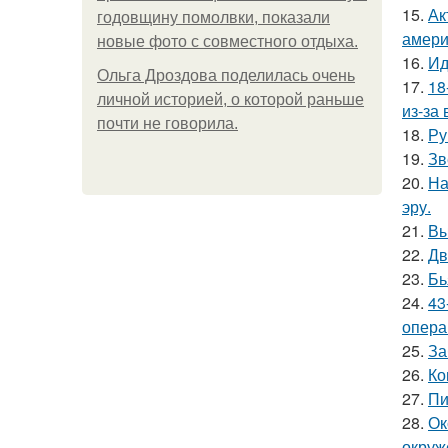
15.
Ак
годовщину помолвки, показали
амери
новые фото с совместного отдыха.
16.
Ид
Ольга Дроздова поделилась очень
17.
18
личной историей, о которой раньше
из-за
почти не говорила.
18.
Ру
19.
Зв
20.
На
эру.
21.
Вы
22.
Дв
23.
Бь
24.
43
опера
25.
За
26.
Ко
27.
Пи
28.
Ок
окруж