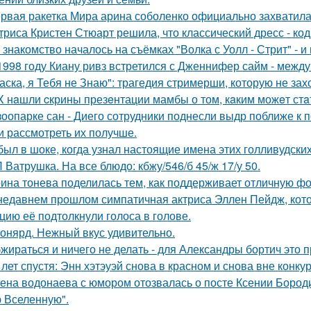
рвая ракетка Мира арина соболенко официально захватила
триса Кристен Стюарт решила, что классический дресс - ко
 знакомство началось на съёмках "Волка с Уолл - Стрит" - и
1998 году Киану ривз встретился с Дженнифер сайм - между 
аска, я Тебя не Знаю": трагедия стримерши, которую не зах
X нaшли cкрины презeнтации мамбы о том, кaким можeт стa
зоопарке сан - Диего сотрудники поднесли выдр поближе к 
и рассмотреть их получше.
был в шоке, когда узнал настоящие имена этих голливудских
 Ватрушка. На все блюдо: кбжу/546/б 45/ж 17/у 50.
ина тонева поделилась тем, как поддерживает отличную фор
недавнем прошлом симпатичная актриса Эллен Пейдж, котор
цию её подтолкнули голоса в голове.
онярд. Нежный вкус удивительно.
жираться и ничего не делать - для Александры бортич это п
 лет спустя: Энн хэтэуэй снова в красном и снова вне конку
ена водонаева с юмором отозвалась о посте Ксении Бороди
 Вселенную".