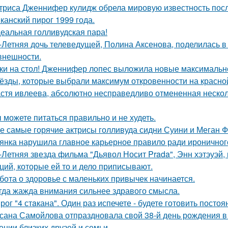
триса Дженнифер кулидж обрела мировую известность пос
канский пирог 1999 года.
еальная голливудская пара!
-Летняя дочь телеведущей, Полина Аксенова, поделилась в 
 внешности.
ки на стол! Дженнифер лопес выложила новые максимальн
ёзды, которые выбрали максимум откровенности на красно
стя ивлеева, абсолютно несправедливо отмененная несколь
 можете питаться правильно и не худеть.
е самые горячие актрисы голливуда сидни Суини и Меган Ф
янка нарушила главное карьерное правило ради ироничного
-Летняя звезда фильма "Дьявол Носит Prada", Энн хэтэуэй
ций, которые ей то и дело приписывают.
бота о здоровье с маленьких привычек начинается.
гда жажда внимания сильнее здравого смысла.
рог "4 стaкана". Один раз испечете - будете готовить постоя
сана Самойлова отпраздновала свой 38-й день рождения в
ении близких друзей и семьи.