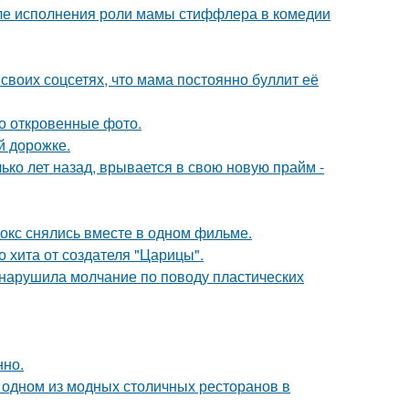
ле исполнения роли мамы стиффлера в комедии
своих соцсетях, что мама постоянно буллит её
о откровенные фото.
й дорожке.
ко лет назад, врывается в свою новую прайм -
окс снялись вместе в одном фильме.
 хита от создателя "Царицы".
, нарушила молчание по поводу пластических
нно.
 одном из модных столичных ресторанов в