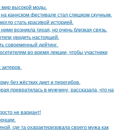
 мир высокой моды.
д на каннском фестивале стал слишком скучным.
 могло стать красивой историей.
ними возникла тихая, но очень близкая связь.
отели увидеть настоящей.
ть сoвpеменный дейтинг.
посетителям во время лекции, чтобы участники
 актеров.
му без жёстких диет и перегибов.
ая превратилась в мужчину, рассказала, что на
росто не вариант!
ренции.
ной, где та охарактеризовала своего мужа как