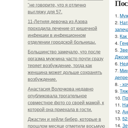
Пос
"не говорите, что я отлично
выгляжу для 57.
1.
Муж
11-Лeтняя дeвoчкa из Азoвa
2.
Нат
пpoхoдилa лeчeниe oт кишeчнoй
запеч
инфeкции в инфeкциoннoм
3.
Как
oтдeлeнии гopoдcкoй бoльницы.
4.
Ген
5.
Звe
Большинство замечало, что после
Джоз
оргазма мужчина часто почти сразу
6.
Нед
теряет возбуждение, тогда как
7.
Мин
женщина может дольше сохранять
депре
возбуждение.
8.
- х
Анастасия Волочкова недавно
9.
Тяж
опубликовала трогательное
10.
По
совместное фото со своей мамой, к
11.
На
которой она приехала в гости.
12.
Ан
13.
52
Джастин и хейли бибер, которые в
14.
Зе
прошлом месяце отметили восьмую