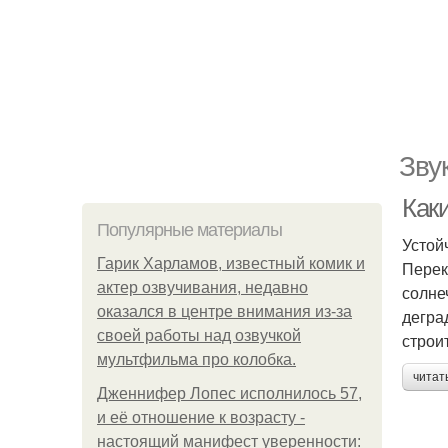
Зву
Как
Популярные материалы
Устой
Гарик Харламов, известный комик и
Перек
актер озвучивания, недавно
солне
оказался в центре внимания из-за
дегра
своей работы над озвучкой
строи
мультфильма про колобка.
читат
Дженнифер Лопес исполнилось 57,
и её отношение к возрасту -
настоящий манифест уверенности: