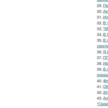
29.
Пе
30.
Ак
31.
Их
32.
В 
33.
"М
34.
В 
35.
В 
смогл
36.
Я 
37.
ПП
38.
Ир
39.
В 
опера
40.
Фл
41.
Об
42.
20
43.
Ал
"Свою