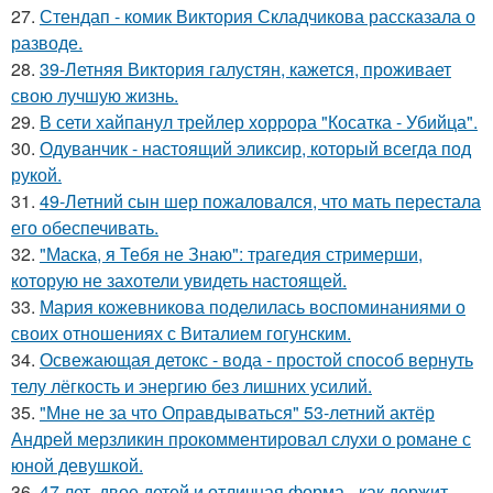
27.
Стендап - комик Виктория Складчикова рассказала о
разводе.
28.
39-Летняя Виктория галустян, кажется, проживает
свою лучшую жизнь.
29.
В сети хайпанул трейлер хоррора "Косатка - Убийца".
30.
Одуванчик - настоящий эликсир, который всегда под
рукой.
31.
49-Летний сын шер пожаловался, что мать перестала
его обеспечивать.
32.
"Маска, я Тебя не Знаю": трагедия стримерши,
которую не захотели увидеть настоящей.
33.
Мария кожевникова поделилась воспоминаниями о
своих отношениях с Виталием гогунским.
34.
Освежающая детокс - вода - простой способ вернуть
телу лёгкость и энергию без лишних усилий.
35.
"Мне не за что Оправдываться" 53-летний актёр
Андрей мерзликин прокомментировал слухи о романе с
юной девушкой.
36.
47 лет, двое детей и отличная форма - как держит