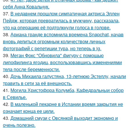
себя Анна Ковальчук.
37.
В недавнем прошлом симпатичная актриса Эллен
Пейдж, которая превратилась в мужчину, рассказала,
что на операцию её подтолкнули голоса в голове.
38.
Ариана гранде вспомнила времена Snapchat, начав
вновь делиться огромным количеством личных
фотографий с репетиции тура, но теперь в ig.
39.
Меган Фокс "Обновила" фигуру с помощью
липофилинга ягодиц, воспользовавшись изменениями
тела после беременности.
40.
Дочь Михаила галустяна, 13-летнюю Эстеллу, начали
травить в сети за её внешность.
41.
Могила Христофора Колумба, Кафедральныи собор
в Севилье.
42.
В маленькой пекарне в Испании время закрытия не
означает конца ее цели.
43.
Домашний смузи с Овсянкой выходит экономно и
очень полезно.