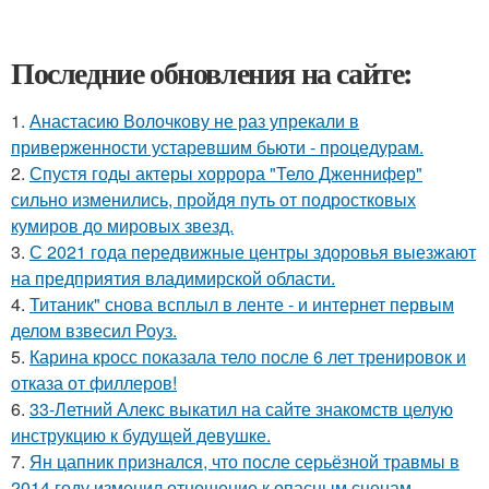
Последние обновления на сайте:
1.
Анастасию Волочкову не раз упрекали в
приверженности устаревшим бьюти - процедурам.
2.
Спустя годы актеры хоррора "Тело Дженнифер"
сильно изменились, пройдя путь от подростковых
кумиров до мировых звезд.
3.
С 2021 года передвижные центры здоровья выезжают
на предприятия владимирской области.
4.
Титаник" снова всплыл в ленте - и интернет первым
делом взвесил Роуз.
5.
Карина кросс показала тело после 6 лет тренировок и
отказа от филлеров!
6.
33-Летний Алекс выкатил на сайте знакомств целую
инструкцию к будущей девушке.
7.
Ян цапник признался, что после серьёзной травмы в
2014 году изменил отношение к опасным сценам.