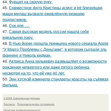
44.
Фуршет на скорую руку.
45.
Совместное фото Кристины асмус и её близняшки
маши милаш вызвало оживлённую реакцию
подписчиков.
46.
Сок для ….
47.
Самая высокая модель россии нашла себе
идеальную пару.
48.
В Нью-йорке прошла премьера нового сериала Apple
"У Марго Проблемы с Деньгами", в котором сыграли эль
фаннинг и Николь кидман.
49.
Актриса Анна хилькевич размышляет о возможности
рождения четвертого или даже пятого ребенка,
несмотря на то, что ей уже 40 лет.
50.
Энн хэтэуэй изменила стандарты красоты на съёмках
фильма.
© 2026 Современная девушка
Контакты
Пользовательское соглашение
Политика конфидециальности