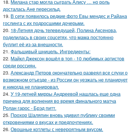
18.
Милана стар могла сыграть Алису … но роль
досталась Ане пересильд.
19.
В сети появилось редкие фото Евы мендес и Райана
гослинга с их подросшими дочерьми.
20.
18-Летняя дочь телеведущей, Полина Аксенова,
поделилась в своих соцсетях, что мама постоянно
буллит её из-за внешности.
21.
Фальшивый шницель. Ингредиенты:
22.
Майкл Джексон вошёл в топ - 10 любимых артистов
среди россиян.
23.
Александр Петров окончательно развеял все слухи о
возможном отъезде - из России он уезжать не планирует
и никогда не планировал.
24.
У 19-летней мирры Андреевой нашлась еще одна
причина для волнения во время финального матча
Ролан гарос - Брэд питт.
25.
Прохор Шаляпин вновь удивил публику своими
откровениями о вкусах и предпочтениях.
26.
Овощные котлеты с невероятным вкусом.