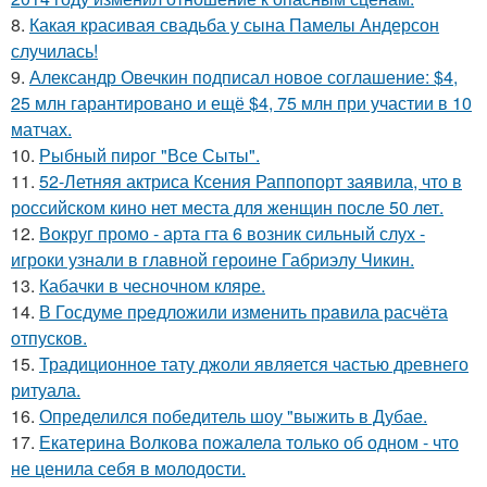
8.
Какая красивая свадьба у сына Памелы Андерсон
случилась!
9.
Александр Овечкин подписал новое соглашение: $4,
25 млн гарантировано и ещё $4, 75 млн при участии в 10
матчах.
10.
Рыбный пирог "Все Сыты".
11.
52-Летняя актриса Ксения Раппопорт заявила, что в
российском кино нет места для женщин после 50 лет.
12.
Вокруг промо - арта гта 6 возник сильный слух -
игроки узнали в главной героине Габриэлу Чикин.
13.
Кабачки в чесночном кляре.
14.
В Госдуме пpeдложили изменить пpaвила расчёта
отпусков.
15.
Традиционное тату джоли является частью древнего
ритуала.
16.
Определился победитель шоу "выжить в Дубае.
17.
Екатерина Волкова пожалела только об одном - что
не ценила себя в молодости.