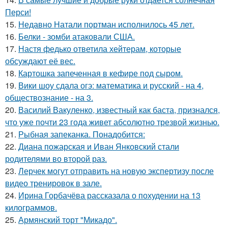
Перси!
15.
Недавно Натали портман исполнилось 45 лет.
16.
Белки - зомби атаковали США.
17.
Настя федько ответила хейтерам, которые
обсуждают её вес.
18.
Картошка запеченная в кефире под сыром.
19.
Вики шоу сдала огэ: математика и русский - на 4,
обществознание - на 3.
20.
Василий Вакуленко, известный как баста, признался,
что уже почти 23 года живет абсолютно трезвой жизнью.
21.
Рыбная запеканка. Понадобится:
22.
Диана пожарская и Иван Янковский стали
родителями во второй раз.
23.
Лерчек могут отправить на новую экспертизу после
видео тренировок в зале.
24.
Ирина Горбачёва рассказала о похудении на 13
килограммов.
25.
Армянский торт "Микадо".