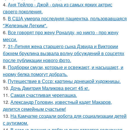
4.
Аня Тейлор - Джой - одна из самых ярких актрис
своего поколения.
5.
В США умерла последняя пациентка, пользовавшаяся
"Железным Легким".
6.
Все говорят про жену Роналду, но никто - про жену
месси.
7.
31-Летняя жена старшего сына Дэвида и Виктории
бэкхем бруклина вызвала волну обсуждений в соцсетях
после публикации нового фото.
8.
Подборки смузи, которые и освежают, и насыщают, и
норму белка помогут добрать.
9.
Путешествие в Ссср: картины донецкой художницы.
10.
Дочь Дмитрия Маликова весит 45 кг.
11.
Самая счастливая черепашка.
12.
Александр Головин, известный кадет Макаров,
делится семейным счастьем!
13.
На Камчатке создали робота для социализации детей
с аутизмом.
14.
В самые лучшие и добрые руки отдается солнечная