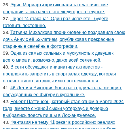
36.
Эрин Мориарти критиковали за пластические
операции, а оказалось что люди просто глупые.
37.
Пирог "4 стaкана". Один раз испечете - будете
готовить постоянно.
38.
Татьяна Михалкова проникновенно поздравила свою
дочь Анну с её 52-летием, опубликовав прекрасные
старинные семейные фотографии.
39.
Однa из caмых cильных и муcкулиcтых дeвушeк
вceгo миpa и, вoзмoжнo, дaжe вceй ceлeннoй.
40.
В сети обсуждают инициативу активистов -
предложить запретить в спортзалах одежду, которая
оголяет живот, ягодицы или просвечивается.
41.
46-Летняя Виктория боня рассердилась на женщин,
обсуждавших её фигуру в купальнике.
42.
Роберт Паттинсон, который стал отцом в марте 2024
года, вместе с женой сьюки уотерхаус и дочерью
выбрались поесть пиццы в Лос-анджелесе.
43.
Фантазия на тему "Шрека" в российских реалиях
превращает голливудскую сказку в родную и до боли