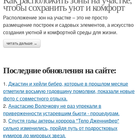
чтобы сохранить уют и комфорт
Расположение зон на участке – это не просто
размещение построек и садовых элементов, а искусство
создания уютной и комфортной среды для жизни.
читать дальше →
Последние обновления на сайте:
1.
Джастин и хейли бибер, которые в прошлом месяце
отметили восьмую годовщину помолвки, показали новые
фото с совместного отдыха.
2.
Анастасию Волочкову не раз упрекали в
приверженности устаревшим бьюти - процедурам.
3.
Спустя годы актеры хоррора "Тело Дженнифер"
сильно изменились, пройдя путь от подростковых
кумиров до мировых звезд.