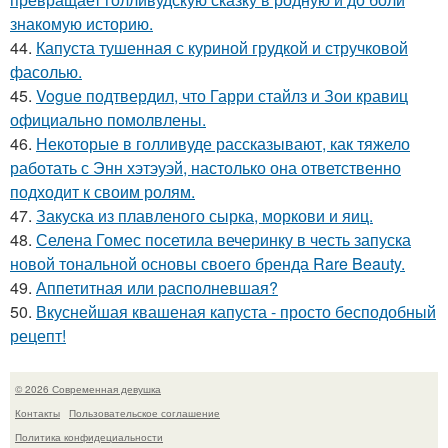
знакомую историю.
44.
Капуста тушенная с куриной грудкой и стручковой
фасолью.
45.
Vogue подтвердил, что Гарри стайлз и Зои кравиц
официально помолвлены.
46.
Некоторые в голливуде рассказывают, как тяжело
работать с Энн хэтэуэй, настолько она ответственно
подходит к своим ролям.
47.
Закуска из плавленого сырка, моркови и яиц.
48.
Селена Гомес посетила вечеринку в честь запуска
новой тональной основы своего бренда Rare Beauty.
49.
Аппетитная или располневшая?
50.
Вкуснейшая квашеная капуста - просто бесподобный
рецепт!
© 2026 Современная девушка
Контакты
Пользовательское соглашение
Политика конфидециальности