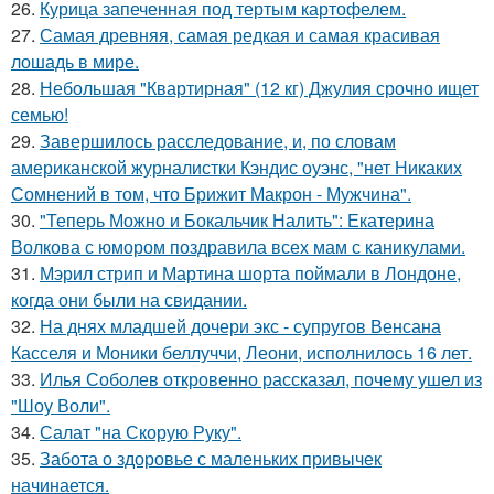
26.
Курица запеченная под тертым картофелем.
27.
Самая древняя, самая редкая и самая красивая
лошадь в мире.
28.
Небольшая "Квартирная" (12 кг) Джулия срочно ищет
семью!
29.
Завершилось расследование, и, по словам
американской журналистки Кэндис оуэнс, "нет Никаких
Сомнений в том, что Брижит Макрон - Мужчина".
30.
"Теперь Можно и Бокальчик Налить": Екатерина
Волкова с юмором поздравила всех мам с каникулами.
31.
Мэрил стрип и Мартина шорта поймали в Лондоне,
когда они были на свидании.
32.
На днях младшей дочери экс - супругов Венсана
Касселя и Моники беллуччи, Леони, исполнилось 16 лет.
33.
Илья Соболев откровенно рассказал, почему ушел из
"Шоу Воли".
34.
Салат "на Скорую Руку".
35.
Забота о здоровье с маленьких привычек
начинается.