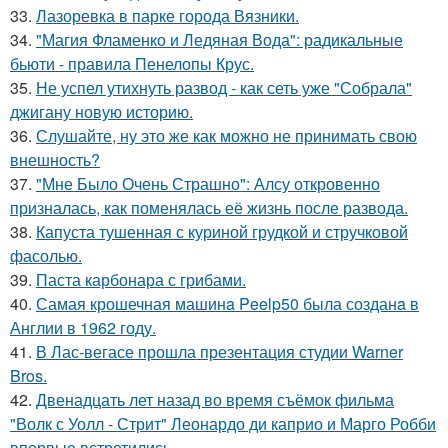
33.
Лазоревка в парке города Вязники.
34.
"Магия Фламенко и Ледяная Вода": радикальные
бьюти - правила Пенелопы Крус.
35.
Не успел утихнуть развод - как сеть уже "Собрала"
джигану новую историю.
36.
Слушайте, ну это же как можно не принимать свою
внешность?
37.
"Мне Было Очень Страшно": Алсу откровенно
призналась, как поменялась её жизнь после развода.
38.
Капуста тушенная с куриной грудкой и стручковой
фасолью.
39.
Паста карбонара с грибами.
40.
Самая крошечная машинa Peelp50 была созданa в
Англии в 1962 году.
41.
В Лас-вегасе прошла презентация студии Warner
Bros.
42.
Двенадцать лет назад во время съёмок фильма
"Волк с Уолл - Стрит" Леонардо ди каприо и Марго Робби
впервые встретились.