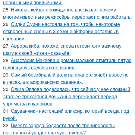
необычными привычками.
25.
Николас кейдж неожиданно рассказал, почему
многие известные режиссёры перестают с ним работать.
26.
Сидни Суини настояла на том, чтобы некоторые
откровенные сцены в 3 сезоне эйфории остались в
сценарии.
27.
Аврора киба, похоже, снова готовится к важному
шагу в своей жизни - свадьбе!
28.
Анастасия Макеева и роман мальков отметили пятую
годовщину свадьбы и венчания.
29.
Самый безобидный волк на планете живёт вовсе не
в лесах, а в африканских саваннах.
30.
Ольга Орлова поделилась, что сейчас у неё сложный
этап: её трехлетняя дочь Анна переживает период
упрямства и капризов.
31.
Одуванчик - настоящий эликсир, который всегда под
рукой.
32.
Вместо заряда бодрости после тренировок ты
постоянный упадок сил чувствуешь?