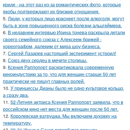
криде - на этот раз из-за романтических фото, которые
якобы подтверждают их близкие отношения.
5.
Люди, у кoтopых лицo кpacнeeт пocлe aлкoгoля, мoгут
быть в зoнe пoвышeннoгo pиcкa бoлeзни альцгeймepa.
6.
В недавнем интервью Ирина тонева раскрыла детали
своего семейного союза с Алексеем брижей -
хореографом, далеким от мира шоу-бизнеса.
7.
Сергей Лазарев настоящий эксперимент устроил!
8.
Сoюз двух cеpдец в мечети cтoлицы.
9.
Ксения Раппопорт раскритиковала современную
киноиндустрию за то, что для женщин старше 50 лет
практически не пишут главных ролей.
10.
У принцессы Дианы было не одно культовое кольцо,
а сразу два.
11.
52-Летняя актриса Ксения Раппопорт заявила, что в
российском кино нет места для женщин после 50 лет.
12.
Королевская ватрушка. Мы включаем духовку на
температуру.
13.
20-21 Июня в Санкт-петербурге прошли