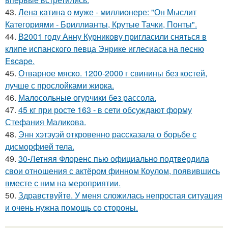
43.
Лена катина о муже - миллионере: "Он Мыслит
Категориями - Бриллианты, Крутые Тачки, Понты".
44.
В2001 году Анну Курникову пригласили сняться в
клипе испанского певца Энрике иглесиаса на песню
Escape.
45.
Отварное мяско. 1200-2000 г свинины без костей,
лучше с прослойками жирка.
46.
Малосольные огурчики без рассола.
47.
45 кг при росте 163 - в сети обсуждают форму
Стефания Маликова.
48.
Энн хэтэуэй откровенно рассказала о борьбе с
дисморфией тела.
49.
30-Летняя Флоренс пью официально подтвердила
свои отношения с актёром финном Коулом, появившись
вместе с ним на мероприятии.
50.
Здравствуйте. У меня сложилась непростая ситуация
и очень нужна помощь со стороны.