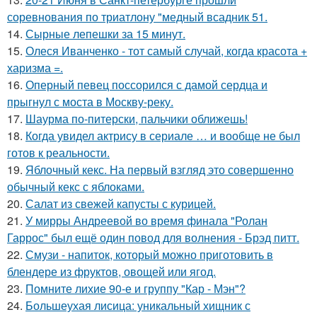
соревнования по триатлону "медный всадник 51.
14.
Сырные лепешки за 15 минут.
15.
Олеся Иванченко - тот самый случай, когда красота +
харизма =.
16.
Оперный певец поссорился с дамой сердца и
прыгнул с моста в Москву-реку.
17.
Шаурма по-питерски, пальчики оближешь!
18.
Когда увидел актрису в сериале … и вообще не был
готов к реальности.
19.
Яблочный кекс. На первый взгляд это совершенно
обычный кекс с яблоками.
20.
Салат из свежей капусты с курицей.
21.
У мирры Андреевой во время финала "Ролан
Гаррос" был ещё один повод для волнения - Брэд питт.
22.
Смузи - напиток, который можно приготовить в
блендере из фруктов, овощей или ягод.
23.
Помните лихие 90-е и группу "Кар - Мэн"?
24.
Большеухая лисица: уникальный хищник с