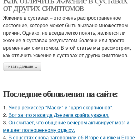
от других симптомов
Жжение в суставах – это очень распространенное
состояние, которое может быть вызвано множеством
причин. Однако, не всегда легко понять, является ли
жжение в суставах результатом болезни или просто
временным симптомом. В этой статье мы рассмотрим,
как отличить жжение в суставах от других симптомов.
читать дальше →
Последние обновления на сайте:
1.
Умер режиссёр "Маски" и "царя скорпионов".
2.
Вот за что я всегда Дэниела крэйга уважал.
3.
Он считает, что общение вечером активирует мозг и
мешает полноценному отдыху.
4.
В соцсетях снова заговорили об Игоре синяке и Егоре