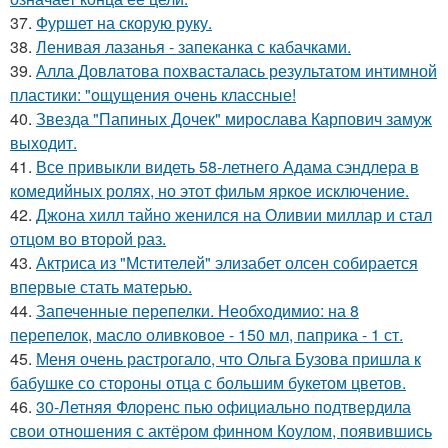
37.
Фуршет на скорую руку.
38.
Ленивая лазанья - запеканка с кабачками.
39.
Алла Довлатова похвасталась результатом интимной
пластики: "ощущения очень классные!
40.
Звезда "Папиных Дочек" мирослава Карпович замуж
выходит.
41.
Все привыкли видеть 58-летнего Адама сэндлера в
комедийных ролях, но этот фильм яркое исключение.
42.
Джона хилл тайно женился на Оливии миллар и стал
отцом во второй раз.
43.
Актриса из "Мстителей" элизабет олсен собирается
впервые стать матерью.
44.
Запеченные перепелки. Необходимио: на 8
перепелок, масло оливковое - 150 мл, паприка - 1 ст.
45.
Меня очень растрогало, что Ольга Бузова пришла к
бабушке со стороны отца с большим букетом цветов.
46.
30-Летняя Флоренс пью официально подтвердила
свои отношения с актёром финном Коулом, появившись