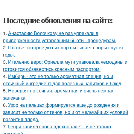
Последние обновления на сайте:
1.
Анастасию Волочкову не раз упрекали в
приверженности устаревшим бьюти - процедурам.
2.
Платье, которое до сих пор вызывает споры спустя
годы.
3.
Итальяно веро: Орнелла мути упаковала чемоданы и
готовится обзавестись красным паспортом.
4.
Имбирь - это не только ароматная специя, но и
отличный ингредиент для полезных напитков и блюд.
5.
Невероятно сочная, ароматная и очень нежная
запеканка.
6.
Узор на пальцах формируется ещё до рождения и
зависит не только от генов, но и от мельчайших условий
развития плода.
7.
Генри кавилл снова вдохновляет - и не только
зрителей.