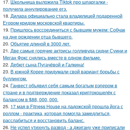
17.
Школьница выложила Tiktok про шпаргалки -
получила аннулирование егэ.
18.
Дилара официально стала владелицей подаренной
Егором кридом московской квартиры.
19.
Пришлось воссоединиться с бывшим мужем: Собчак
на дне рождении отца бывшего.
20.
Объятие длиной в 3000 лет.
21.
Две самые горячие актрисы голливуда сидни Суини и
Меган Фокс снялись вместе в одном фильме.
22.
Дебют сына Пугачёвой и Галкина!
23.
В южной Корее придумали свой вариант борьбы с
буллингом.
24.
Ганвест объявил себя самым богатым рэпером в
стране и в подтверждение показал криптокошелёк с
балансом в $88, 000, 000.
25.
17 мая в Fitness House на ладожской прошла йога с
роллом - практика, которая помогла замедлиться,
расслабиться и восстановить баланс.
26.
Не успел утихнуть развод - а джигану уже приписали