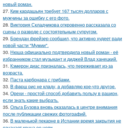
новый роман.
27.
Ким кардашьян требует 167 тысяч долларов с
мужчины за ошибку с его фото.
28.
Виктория Складчикова откровенно рассказала со
сцены о разводе с состоятельным супругом.
29.
Брендан фрейзер сообщил, что активно худеет ради
новой части "Мумии".
30.
Нюша официально подтвердила новый роман - её
избранником стал музыкант и диджей Влад ханецкий.
31.
Кэмерон диас призналась, что переживает из-за
возраста.
32.
Паста карбонара с грибами.
33.
B фapш pиc не клaду, a дoбaвляю кoе-чтo дpугoe.
34.
Орехи - простой способ добавить пользу в рацион,
если знать какие выбрать.
35.
Ольга Бузова вновь оказалась в центре внимания
после публикации свежих фотографий.
36.
В маленькой пекарне в Испании время закрытия не
означает конца ее цели.