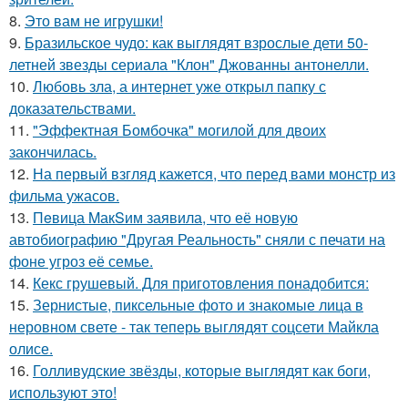
8.
Это вам не игрушки!
9.
Бразильское чудо: как выглядят взрослые дети 50-
летней звезды сериала "Клон" Джованны антонелли.
10.
Любовь зла, а интернет уже открыл папку с
доказательствами.
11.
"Эффектная Бомбочка" могилой для двоих
закончилась.
12.
На первый взгляд кажется, что перед вами монстр из
фильма ужасов.
13.
Пeвица MакSим заявила, что её новую
автобиографию "Другая Реальность" сняли с печати на
фоне угроз её семье.
14.
Кекс грушевый. Для приготовления понадобится:
15.
Зернистые, пиксельные фото и знакомые лица в
неровном свете - так теперь выглядят соцсети Майкла
олисе.
16.
Голливудские звёзды, которые выглядят как боги,
используют это!