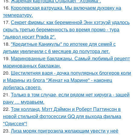
15.
Жареная картошка Отдыхает "Хозяйка".
16.
Королевская ватрушка. Мы включаем духовку на
температуру.
17.
Секрет фирмы: как беременной Энн хэтэуэй удалось
скрыть третью беременность во время промо - тура
"дьявол носит Prada 2".
18.
"Кредитные Каникулы" по ипотеке для семей с
детьми увеличили с 6 месяцев до полутора лет.
19.
Маринованные баклажаны. Самый любимый рецепт
маринованных баклажан.
20.
Шестилетняя варя - дочка популярных блогеров коли
и Марины из блога "Женат на Марине" - наконец
добилась своего.
21.
Только в том случае, если рядом нет хирурга - зашей
рану … муравьем.
22.
Том холланд, Мэтт Дэймон и Роберт Паттинсон в
новой стильной фотосессии GQ для выхода фильма
"Одиссея"!
23.
Лиза моряк пригрозила желающим увести у неё