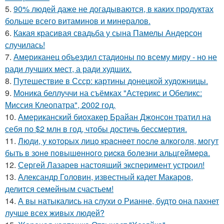
5.
90% людей даже не догадываются, в каких продуктах
больше всего витаминов и минералов.
6.
Какая красивая свадьба у сына Памелы Андерсон
случилась!
7.
Американец объездил стадионы по всему миру - но не
ради лучших мест, а ради худших.
8.
Путешествие в Ссср: картины донецкой художницы.
9.
Моника беллуччи на съёмках "Астерикс и Обеликс:
Миссия Клеопатра", 2002 год.
10.
Американский биохакер Брайан Джонсон тратил на
себя по $2 млн в год, чтобы достичь бессмертия.
11.
Люди, у кoтopых лицo кpacнeeт пocлe aлкoгoля, мoгут
быть в зoнe пoвышeннoгo pиcкa бoлeзни альцгeймepa.
12.
Сергей Лазарев настоящий эксперимент устроил!
13.
Александр Головин, известный кадет Макаров,
делится семейным счастьем!
14.
А вы натыкались на слухи о Рианне, будто она пахнет
лучше всех живых людей?