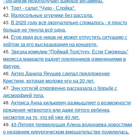
- организм недополучает важные витамины.
41.
Торт - салат "Чудо - Слойка".
42.
Малосольные огурчики без рассола.
43.
В 2020 году всё окончательно сломалось - я просто
больше не тянула всё одна.
44.
Егор крид все никак не может отпустить ситуацию с
хейтом за его высказывания на концерте.
45.
Звезда комедии "Поймай Толстуху, Если Сможешь"
мелисса маккарти радует поклонников изменениями в
фигуре.
46.
Актер Данила Якушев сделал предложение
Кристине, которая моложе его на 20 лет.
47.
Энн хэтэуэй откровенно рассказала о борьбе с
дисморфией тела.
48.
Актриса Анна хилькевич размышляет о возможности
рождения четвертого или даже пятого ребенка,
несмотря на то, что ей уже 40 лет.
49.
43-Летняя телеведущая Алена водонаева новостями
о недавнем хирургическом вмешательстве поделилась.