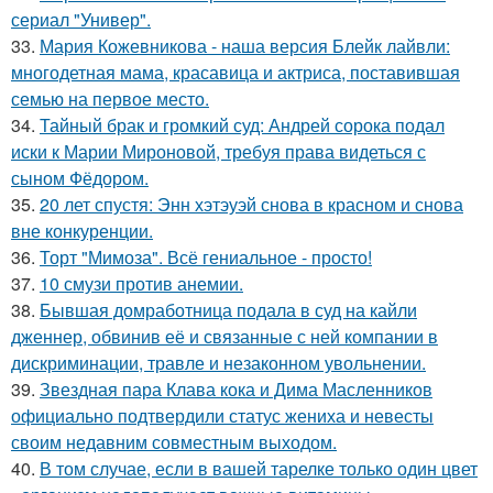
сериал "Универ".
33.
Мария Кожевникова - наша версия Блейк лайвли:
многодетная мама, красавица и актриса, поставившая
семью на первое место.
34.
Тайный брак и громкий суд: Андрей сорока подал
иски к Марии Мироновой, требуя права видеться с
сыном Фёдором.
35.
20 лет спустя: Энн хэтэуэй снова в красном и снова
вне конкуренции.
36.
Торт "Мимоза". Всё гениальное - просто!
37.
10 смузи против анемии.
38.
Бывшая домработница подала в суд на кайли
дженнер, обвинив её и связанные с ней компании в
дискриминации, травле и незаконном увольнении.
39.
Звездная пара Клава кока и Дима Масленников
официально подтвердили статус жениха и невесты
своим недавним совместным выходом.
40.
В том случае, если в вашей тарелке только один цвет