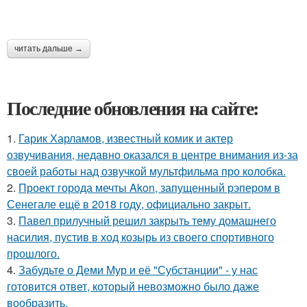
читать дальше →
Последние обновления на сайте:
1.
Гарик Харламов, известный комик и актер
озвучивания, недавно оказался в центре внимания из-за
своей работы над озвучкой мультфильма про колобка.
2.
Проект города мечты Akon, запущенный рэпером в
Сенегале ещё в 2018 году, официально закрыт.
3.
Павел прилучный решил закрыть тему домашнего
насилия, пустив в ход козырь из своего спортивного
прошлого.
4.
Забудьте о Деми Мур и её "Субстанции" - у нас
готовится ответ, который невозможно было даже
вообразить.