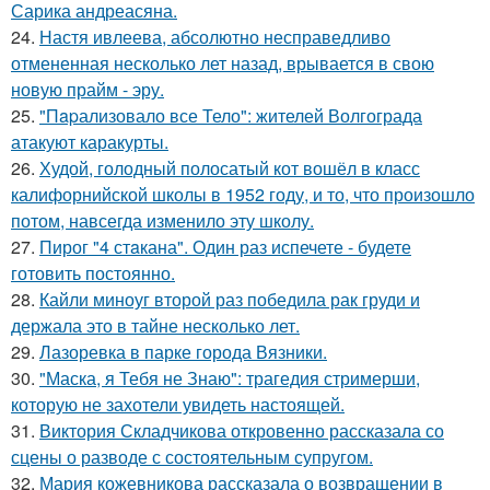
Сарика андреасяна.
24.
Настя ивлеева, абсолютно несправедливо
отмененная несколько лет назад, врывается в свою
новую прайм - эру.
25.
"Пapализовало все Тело": жителей Волгограда
атакуют каракурты.
26.
Худой, голодный полосатый кот вошёл в класс
калифорнийской школы в 1952 году, и то, что произошло
потом, навсегда изменило эту школу.
27.
Пирог "4 стaкана". Один раз испечете - будете
готовить постоянно.
28.
Кайли миноуг второй раз победила рак груди и
держала это в тайне несколько лет.
29.
Лазоревка в парке города Вязники.
30.
"Маска, я Тебя не Знаю": трагедия стримерши,
которую не захотели увидеть настоящей.
31.
Виктория Складчикова откровенно рассказала со
сцены о разводе с состоятельным супругом.
32.
Мария кожевникова рассказала о возвращении в