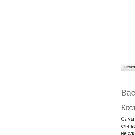
читат
Вас
Кос
Самым
слить
не сл