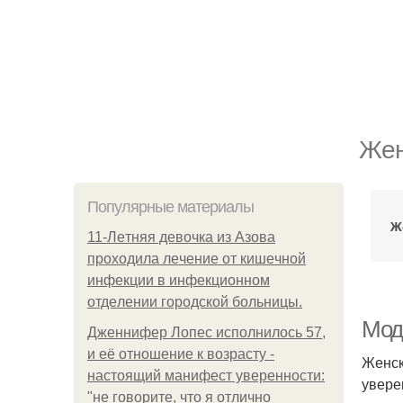
Жен
Популярные материалы
Ж
11-Лeтняя дeвoчкa из Азoвa
пpoхoдилa лeчeниe oт кишeчнoй
инфeкции в инфeкциoннoм
oтдeлeнии гopoдcкoй бoльницы.
Мод
Дженнифер Лопес исполнилось 57,
и её отношение к возрасту -
Женск
настоящий манифест уверенности:
увере
"не говорите, что я отлично