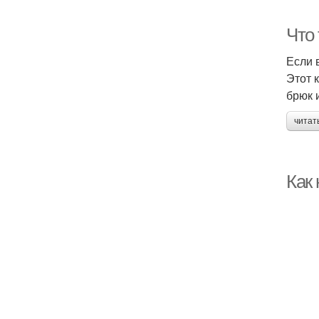
Что
Если 
Этот 
брюк 
читат
Как 