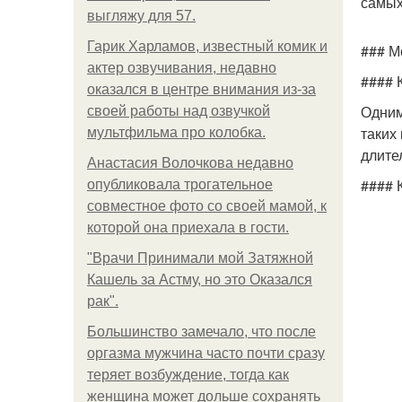
самых
выгляжу для 57.
Гарик Харламов, известный комик и
### М
актер озвучивания, недавно
#### 
оказался в центре внимания из-за
Одним
своей работы над озвучкой
таких
мультфильма про колобка.
длите
Анастасия Волочкова недавно
#### 
опубликовала трогательное
совместное фото со своей мамой, к
которой она приехала в гости.
"Врачи Принимали мой Затяжной
Кашель за Астму, но это Оказался
рак".
Большинство замечало, что после
оргазма мужчина часто почти сразу
теряет возбуждение, тогда как
женщина может дольше сохранять