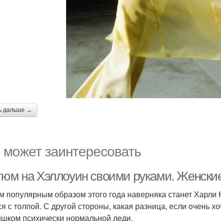
ь дальше →
 может заинтересовать
тюм на Хэллоуин своими руками. Женски
 популярным образом этого года наверняка станет Харли Кв
ся с толпой. С другой стороны, какая разница, если очень х
ишком психически нормальной леди.