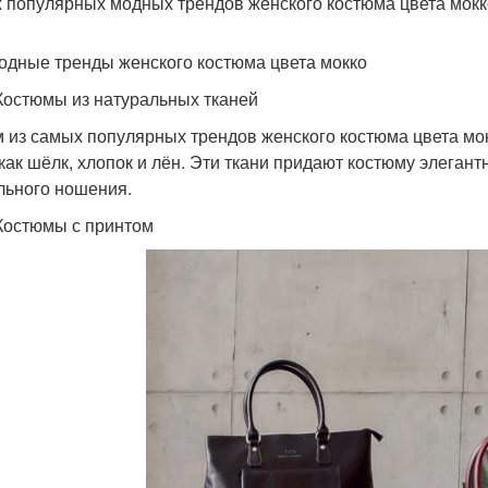
 популярных модных трендов женского костюма цвета мокк
одные тренды женского костюма цвета мокко
Костюмы из натуральных тканей
 из самых популярных трендов женского костюма цвета мок
 как шёлк, хлопок и лён. Эти ткани придают костюму элеган
льного ношения.
Костюмы с принтом