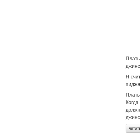
Плать
джинс
Я счи
пиджа
Плать
Когда
должн
джинс
читат