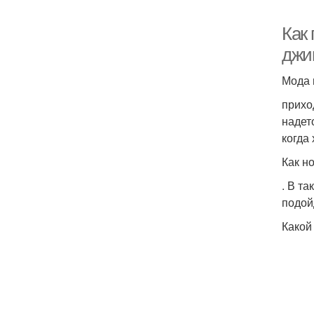
Как
джи
Мода 
прихо
надет
когда
Как н
. В т
подой
Какой