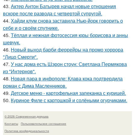
43.
Актер Антон Батырев начал новые отношения
вскоре после развода с четвертой супругой.
44.
Хайди клум снова заставила Нью-йорк говорить о
себе и о своём спутнике.
45.
Тёплая и нежная фотосессия юры борисова и анны
шевчук.
46.
Новый выход барби феррейры на промо хоррора
"Лицо Смерти".
47.
У нас дома есть Шэрон стоун: Светлана Пермякова
из "Интернов".
48.
Новая пара в инфополе: Клава кока подтвердила
роман с Дима Масленников.
49.
Детское меню - картофельная запеканка с курицей.
50.
Куриное Филе с картошкой и солёными огурчиками.
© 2026 Современная девушка
Контакты
Пользовательское соглашение
Политика конфидециальности