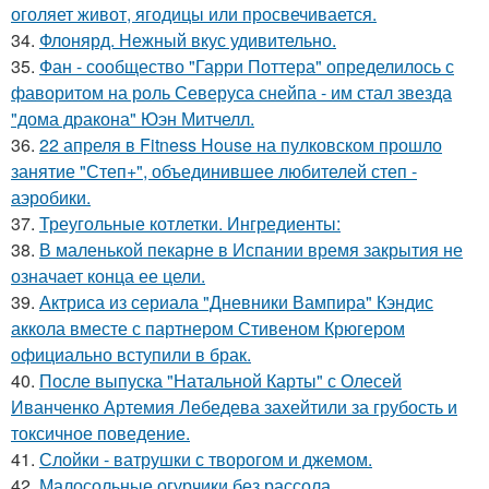
оголяет живот, ягодицы или просвечивается.
34.
Флонярд. Нежный вкус удивительно.
35.
Фан - сообщество "Гарри Поттера" определилось с
фаворитом на роль Северуса снейпа - им стал звезда
"дома дракона" Юэн Митчелл.
36.
22 апреля в Fitness House на пулковском прошло
занятие "Степ+", объединившее любителей степ -
аэробики.
37.
Треугольные котлетки. Ингредиенты:
38.
В маленькой пекарне в Испании время закрытия не
означает конца ее цели.
39.
Актриса из сериала "Дневники Вампира" Кэндис
аккола вместе с партнером Стивеном Крюгером
официально вступили в брак.
40.
После выпуска "Натальной Карты" с Олесей
Иванченко Артемия Лебедева захейтили за грубость и
токсичное поведение.
41.
Слойки - ватрушки с творогом и джемом.
42.
Малосольные огурчики без рассола.