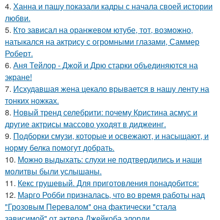
4.
Ханна и пашу показали кадры с начала своей истории
любви.
5.
Кто зависал на оранжевом ютубе, тот, возможно,
натыкался на актрису с огромными глазами, Саммер
Роберт.
6.
Аня Тейлор - Джой и Дрю старки объединяются на
экране!
7.
Исхудавшая жена цекало врывается в нашу ленту на
тонких ножках.
8.
Новый тренд селебрити: почему Кристина асмус и
другие актрисы массово уходят в диджеинг.
9.
Подборки смузи, которые и освежают, и насыщают, и
норму белка помогут добрать.
10.
Можно выдыхать: слухи не подтвердились и наши
молитвы были услышаны.
11.
Кекс грушевый. Для приготовления понадобится:
12.
Марго Робби призналась, что во время работы над
"Грозовым Перевалом" она фактически "стала
зависимой" от актера Джейкоба элорди.