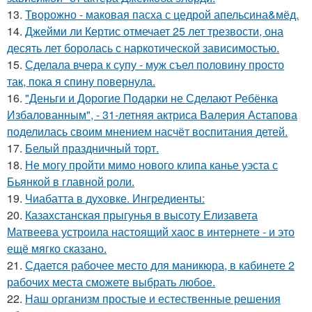
13.
Творожно - маковая пасха с цедрой апельсина&мёд.
14.
Джейми ли Кертис отмечает 25 лет трезвости, она
десять лет боролась с наркотической зависимостью.
15.
Сделала вчера к супу - муж съел половину просто
так, пока я спину повернула.
16.
"Деньги и Дорогие Подарки не Сделают Ребёнка
Избалованным", - 31-летняя актриса Валерия Астапова
поделилась своим мнением насчёт воспитания детей.
17.
Белый праздничный торт.
18.
Не могу пройти мимо нового клипа канье уэста с
Бьянкой в главной роли.
19.
Чиабатта в духовке. Ингредиенты:
20.
Казахстанская прыгунья в высоту Елизавета
Матвеева устроила настоящий хаос в интернете - и это
ещё мягко сказано.
21.
Сдается рабочее место для маникюра, в кабинете 2
рабочих места сможете выбрать любое.
22.
Наш организм простые и естественные решения