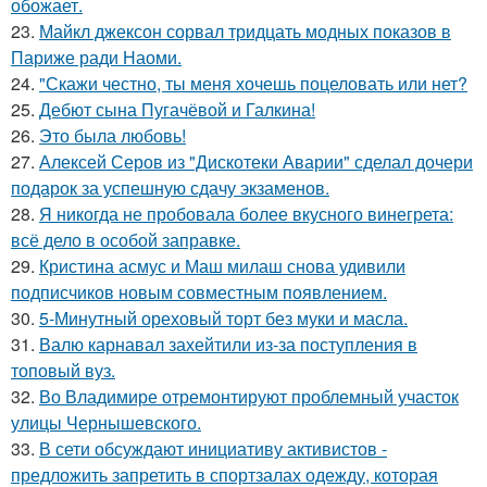
обожает.
23.
Майкл джексон сорвал тридцать модных показов в
Париже ради Наоми.
24.
"Скажи честно, ты меня хочешь поцеловать или нет?
25.
Дебют сына Пугачёвой и Галкина!
26.
Это была любовь!
27.
Алексей Серов из "Дискотеки Аварии" сделал дочери
подарок за успешную сдачу экзаменов.
28.
Я никогда не пробовала более вкусного винегрета:
всё дело в особой заправке.
29.
Кристина асмус и Маш милаш снова удивили
подписчиков новым совместным появлением.
30.
5-Минутный ореховый торт без муки и масла.
31.
Валю карнавал захейтили из-за поступления в
топовый вуз.
32.
Во Владимире отремонтируют проблемный участок
улицы Чернышевского.
33.
В сети обсуждают инициативу активистов -
предложить запретить в спортзалах одежду, которая