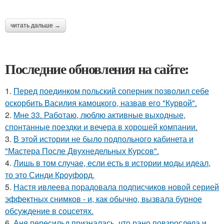
читать дальше →
Последние обновления на сайте:
1.
Перед поединком польский соперник позволил себе
оскорбить Василия камоцкого, назвав его "Курвой".
2.
Мне 33. Работаю, люблю активные выходные,
спонтанные поездки и вечера в хорошей компании.
3.
В этой истории не было подпольного кабинета и
"Мастера После Двухнедельных Курсов".
4.
Лишь в том случае, если есть в истории моды идеал,
то это Синди Кроуфорд.
5.
Настя ивлеева порадовала подписчиков новой серией
эффектных снимков - и, как обычно, вызвала бурное
обсуждение в соцсетях.
6.
Аня пересильд призналась, что рано повзрослела и