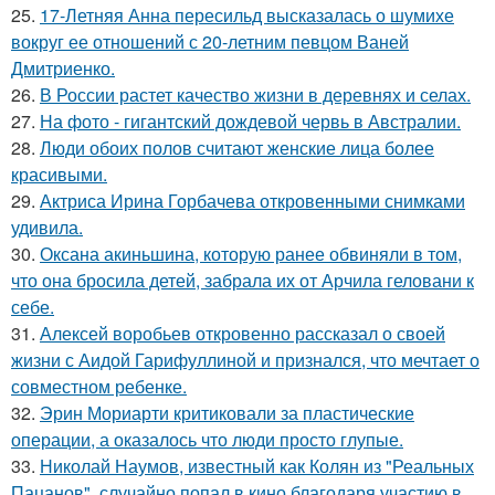
25.
17-Летняя Анна пересильд высказалась о шумихе
вокруг ее отношений с 20-летним певцом Ваней
Дмитриенко.
26.
В России растет качество жизни в деревнях и селах.
27.
На фото - гигантский дождевой червь в Австралии.
28.
Люди обоих полов считают женские лица более
красивыми.
29.
Актриса Ирина Горбачева откровенными снимками
удивила.
30.
Оксана акиньшина, которую ранее обвиняли в том,
что она бросила детей, забрала их от Арчила геловани к
себе.
31.
Алексей воробьев откровенно рассказал о своей
жизни с Аидой Гарифуллиной и признался, что мечтает о
совместном ребенке.
32.
Эрин Мориарти критиковали за пластические
операции, а оказалось что люди просто глупые.
33.
Николай Наумов, известный как Колян из "Реальных
Пацанов", случайно попал в кино благодаря участию в