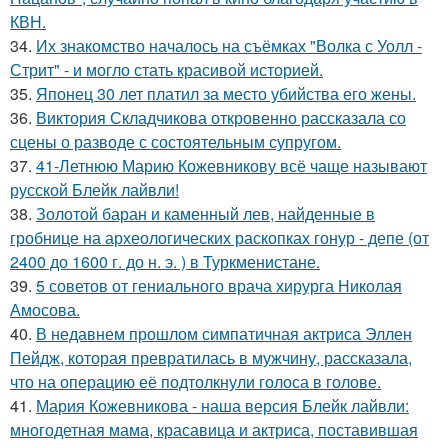
КВН.
34.
Их знакомство началось на съёмках "Волка с Уолл -
Стрит" - и могло стать красивой историей.
35.
Японец 30 лет платил за место убийства его жены.
36.
Виктория Складчикова откровенно рассказала со
сцены о разводе с состоятельным супругом.
37.
41-Летнюю Марию Кожевникову всё чаще называют
русской Блейк лайвли!
38.
Золотой баран и каменный лев, найденные в
гробнице на археологических раскопках гонур - депе (от
2400 до 1600 г. до н. э. ) в Туркменистане.
39.
5 советов от гениального врача хирурга Николая
Амосова.
40.
В недавнем прошлом симпатичная актриса Эллен
Пейдж, которая превратилась в мужчину, рассказала,
что на операцию её подтолкнули голоса в голове.
41.
Мария Кожевникова - наша версия Блейк лайвли:
многодетная мама, красавица и актриса, поставившая