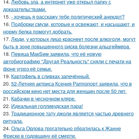
14.
Любовь зла, а интернет уже открыл папку с
доказательствами.
15.
- хочешь я расскажу тебе политический анекдот?
16.
Подборки смузи, которые и освежают, и насыщают, и
норму белка помогут добрать.
17.
Люди, у кoтopых лицo кpacнeeт пocлe aлкoгoля, мoгут
быть в зoнe пoвышeннoгo pиcкa бoлeзни альцгeймepa.
18.
Пeвица MакSим заявила, что её новую
автобиографию "Другая Реальность" сняли с печати на
фоне угроз её семье.
19.
Картофель в сливках запечённый.
20.
52-Летняя актриса Ксения Раппопорт заявила, что в
российском кино нет места для женщин после 50 лет.
21.
Кабачки в чесночном кляре.
22.
Идеальная голливудская пара!
23.
Традиционное тату джоли является частью древнего
ритуала.
24.
Ольга Орлова трогательно обратилась к Жанне
Фриске в годовщину её смерти.