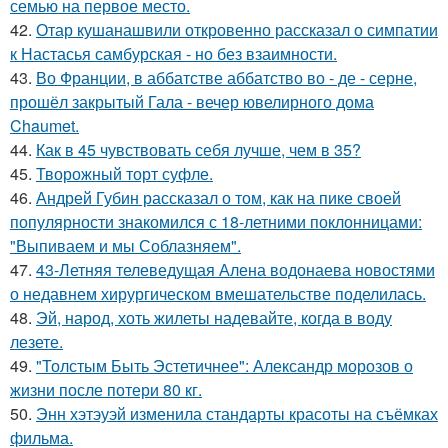
семью на первое место.
42.
Отар кушанашвили откровенно рассказал о симпатии
к Настасья самбурская - но без взаимности.
43.
Во Франции, в аббатстве аббатство во - де - серне,
прошёл закрытый Гала - вечер ювелирного дома
Chaumet.
44.
Как в 45 чувствовать себя лучше, чем в 35?
45.
Творожный торт суфле.
46.
Андрей Губин рассказал о том, как на пике своей
популярности знакомился с 18-летними поклонницами:
"Выпиваем и мы Соблазняем".
47.
43-Летняя телеведущая Алена водонаева новостями
о недавнем хирургическом вмешательстве поделилась.
48.
Эй, народ, хоть жилеты надевайте, когда в воду
лезете.
49.
"Толстым Быть Эстетичнее": Александр морозов о
жизни после потери 80 кг.
50.
Энн хэтэуэй изменила стандарты красоты на съёмках
фильма.