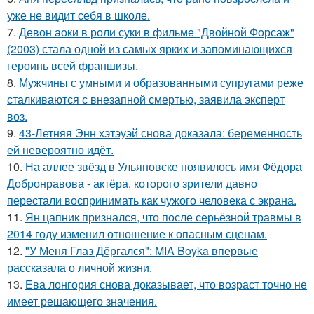
уже не видит себя в школе.
7.
Девон аоки в роли суки в фильме "Двойной Форсаж"
(2003) стала одной из самых ярких и запоминающихся
героинь всей франшизы.
8.
Мужчины с умными и образованными супругами реже
сталкиваются с внезапной смертью, заявила эксперт
воз.
9.
43-Летняя Энн хэтэуэй снова доказала: беременность
ей невероятно идёт.
10.
На аллее звёзд в Ульяновске появилось имя Фёдора
Добронравова - актёра, которого зрители давно
перестали воспринимать как чужого человека с экрана.
11.
Ян цапник признался, что после серьёзной травмы в
2014 году изменил отношение к опасным сценам.
12.
"У Меня Глаз Дёргался": MIA Boyka впервые
рассказала о личной жизни.
13.
Ева лонгория снова доказывает, что возраст точно не
имеет решающего значения.