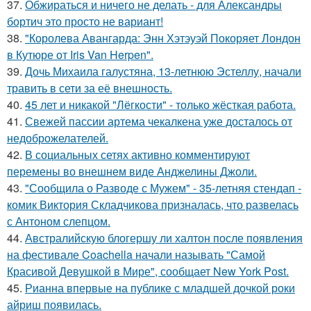
37.
Обжираться и ничего не делать - для Александры
бортич это просто не вариант!
38.
"Королева Авангарда: Энн Хэтэуэй Покоряет Лондон
в Кутюре от Iris Van Herpen".
39.
Дочь Михаила галустяна, 13-летнюю Эстеллу, начали
травить в сети за её внешность.
40.
45 лет и никакой "Лёгкости" - только жёсткая работа.
41.
Свежей пассии артема чекалкена уже досталось от
недоброжелателей.
42.
В социальных сетях активно комментируют
перемены во внешнем виде Анджелины Джоли.
43.
"Сообщила о Разводе с Мужем" - 35-летняя стендап -
комик Виктория Складчикова призналась, что развелась
с Антоном слепцом.
44.
Австралийскую блогершу ли халтон после появления
на фестивале Coachella начали называть "Самой
Красивой Девушкой в Мире", сообщает New York Post.
45.
Рианна впервые на публике с младшей дочкой роки
айриш появилась.