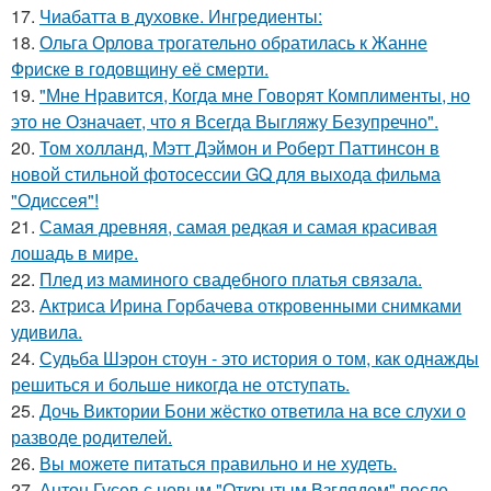
17.
Чиабатта в духовке. Ингредиенты:
18.
Ольга Орлова трогательно обратилась к Жанне
Фриске в годовщину её смерти.
19.
"Мне Нравится, Когда мне Говорят Комплименты, но
это не Означает, что я Всегда Выгляжу Безупречно".
20.
Том холланд, Мэтт Дэймон и Роберт Паттинсон в
новой стильной фотосессии GQ для выхода фильма
"Одиссея"!
21.
Самая древняя, самая редкая и самая красивая
лошадь в мире.
22.
Плед из маминого свадебного платья связала.
23.
Актриса Ирина Горбачева откровенными снимками
удивила.
24.
Судьба Шэрон стоун - это история о том, как однажды
решиться и больше никогда не отступать.
25.
Дочь Виктории Бони жёстко ответила на все слухи о
разводе родителей.
26.
Вы можете питаться правильно и не худеть.
27.
Антон Гусев с новым "Открытым Взглядом" после