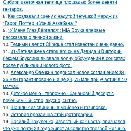
Сибири цветочная теплица площадью более девяти
гектаров.
8.
Как создавали сцену с надутой тетушкой мардж из
"Гарри Поттер и Узник Азкабана"?
9.
"У Меня Глаз Дёргался": MIA Boyka впервые
рассказала о личной жизни.
10.
Темный цвет от Clinique стал известен очень давно.
11.
31-Летняя жена старшего сына Дэвида и Виктории
бэкхем бруклина вызвала волну обсуждений в соцсетях
после публикации нового фото.
12.
Александр Овечкин подписал новое соглашение: $4,
25 млн гарантировано и ещё $4, 75 млн при участии в 10
матчах.
13.
Детское меню - творожно - банановый десерт с
печеньем - быстро, вкусно, сытно.
14.
Шашлык из свинины в майонез и газировке.
15.
История прозаична этой фотографии.
16.
Василий Вакуленко, известный как баста, признался,
что уже почти 23 года живет абсолютно трезвой жизнью.