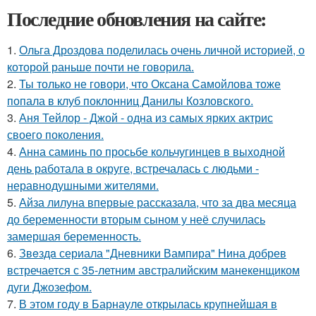
Последние обновления на сайте:
1.
Ольга Дроздова поделилась очень личной историей, о
которой раньше почти не говорила.
2.
Ты только не говори, что Оксана Самойлова тоже
попала в клуб поклонниц Данилы Козловского.
3.
Аня Тейлор - Джой - одна из самых ярких актрис
своего поколения.
4.
Анна саминь по просьбе кольчугинцев в выходной
день работала в округе, встречалась с людьми -
неравнодушными жителями.
5.
Айза лилуна впервые рассказала, что за два месяца
до беременности вторым сыном у неё случилась
замершая беременность.
6.
Звeздa сериала "Дневники Вампира" Нина добрев
встречается с 35-летним австралийским манекенщиком
дуги Джозефом.
7.
В этом году в Барнауле открылась крупнейшая в