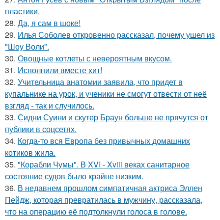
пластики.
28.
Да, я сам в шоке!
29.
Илья Соболев откровенно рассказал, почему ушел из
"Шоу Воли".
30.
Овощные котлеты с невероятным вкусом.
31.
Исполнили вместе хит!
32.
Учительница анатомии заявила, что придет в
купальнике на урок, и ученики не смогут отвести от неё
взгляд - так и случилось.
33.
Сидни Суини и скутер Браун больше не прячутся от
публики в соцсетях.
34.
Когда-то вся Европа без привычных домашних
котиков жила.
35.
"Корабли Чумы". В XVI - Xviii веках санитарное
состояние судов было крайне низким.
36.
В недавнем прошлом симпатичная актриса Эллен
Пейдж, которая превратилась в мужчину, рассказала,
что на операцию её подтолкнули голоса в голове.