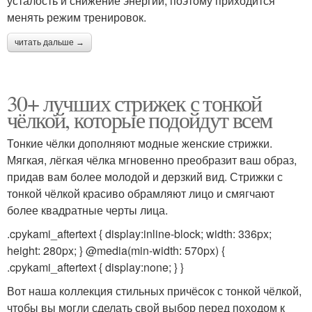
усталость и снижение энергии, поэтому приходится
менять режим тренировок.
читать дальше →
30+ лучших стрижек с тонкой
чёлкой, которые подойдут всем
Тонкие чёлки дополняют модные женские стрижки.
Мягкая, лёгкая чёлка мгновенно преобразит ваш образ,
придав вам более молодой и дерзкий вид. Стрижки с
тонкой чёлкой красиво обрамляют лицо и смягчают
более квадратные черты лица.
.cpykami_aftertext { display:inline-block; width: 336px;
height: 280px; } @media(min-width: 570px) {
.cpykami_aftertext { display:none; } }
Вот наша коллекция стильных причёсок с тонкой чёлкой,
чтобы вы могли сделать свой выбор перед походом к