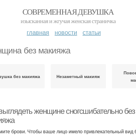
СОВРЕМЕННАЯ ДЕВУШКА
изысканная и жгучая женская страничка
главная
новости
статьи
щина без макияжа
Повс
вушка без макияжа
Незаметный макияж
ма
 выглядеть женщине сногсшибательно без 
ияжа
ите брови. Чтобы ваше лицо имело привлекательный вид б