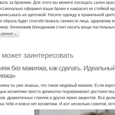
вать за бровями. Для этого вы можете посещать салон крас
ссионально оформил ваши брови и накрасил их стойкой кр
зачесывать их щеточкой. Носите одежду в правильной цве
о образа будет способствовать свежести лица, здоровому ви
мер: белокожим блондинкам стоит носить вещи пастельных 
ь дальше →
 может заинтересовать
ияж без макияжа, как сделать. Идеальный
ияжа»
няка ты уже знаешь, что такое нюдовый макияж. Если коротк
ью косметики просто деликатно подчеркивают достоинства 
ков, драматичных стрелок и других ярких акцентов. Все дол
 на тебе и вовсе нет косметики. И вот несколько советов, к