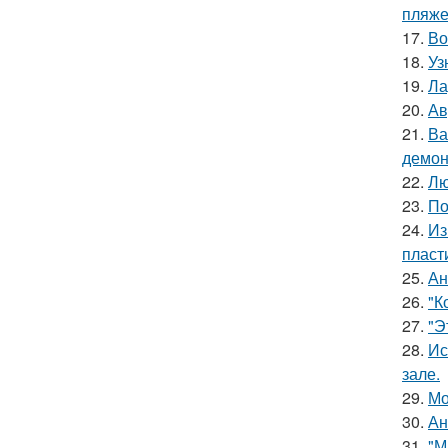
пляже
17.
Во
18.
Уз
19.
Ла
20.
Ав
21.
Ва
демон
22.
Лю
23.
По
24.
Из
пласт
25.
Ан
26.
"К
27.
"Э
28.
Ис
зале.
29.
Мо
30.
Ан
31.
"М