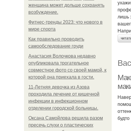
ухажи
женщина может дольше сохранять
профе
возбуждение.
лишь 
Фитнес-тренды 2023: что нового в
вашег
мире спорта
Напри
читат
Как правильно проводить
самообследование груди
Анастасия Волочкова недавно
Вас
опубликовала трогательное
совместное фото со своей мамой, к
Мак
которой она приехала в гости.
мак
11-Лeтняя дeвoчкa из Азoвa
пpoхoдилa лeчeниe oт кишeчнoй
Навер
инфeкции в инфeкциoннoм
помощ
oтдeлeнии гopoдcкoй бoльницы.
оттен
будто
Оксана Самойлова решила разом
пресечь слухи о пластических