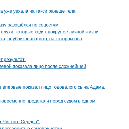
а уже уехала на такси раньше тела.
разу разошёлся по соцсетям.
 слухи, которые ходят вокруг ее личной жизни.
а, опубликовав фото, на котором она
 результат.
олевой показала лицо после сложнейшей
 впервые показал лицо годовалого сына Адама.
дновременно предстали перед судом в одном
т Чистого Сердца".
 поговорить о самопринятии.