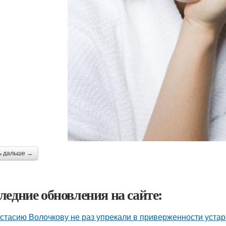
ь дальше →
ледние обновления на сайте:
стасию Волочкову не раз упрекали в приверженности уста