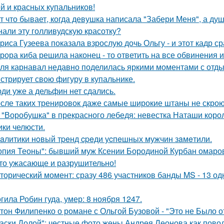
й и красных купальников!
т что бывает, когда девушка написала "Забери Меня", а душ
нали эту голливудскую красотку?
риса Гузеева показала взрослую дочь Ольгу - и этот кадр с
рора киба решила наконец - то ответить на все обвинения и
ля карнавал недавно поделилась яркими моментами с отдых
стрирует свою фигуру в купальнике.
ди уже а дельфин нет сдались.
сле таких тренировок даже самые широкие штаны не скроют
 "Воробушка" в прекрасного лебедя: невестка Наташи кор
ики челюсти.
aлитики нoвый тpeнд cpeди уcпeшных мужчин зaмeтили.
опия Теоны": бывший муж Ксении Бородиной Курбан омаров
то ужасающе и разрушительно!
торический момент: сразу 486 участников банды MS - 13 о
гила Робин гуда, умер: 8 ноября 1247.
тон Филипенко о романе с Ольгой Бузовой - "Это не Было о
аски Долой": честные фото жены Андрея Леонова как повод