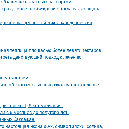
 обзавестись красным паспортом.
 сразу теряет возбуждение, тогда как женщина
ереоценка ценностей и жесткая депрессия
чная теплица площадью более девяти гектаров.
треть действующий подход к лечению
ным счастьем!
мять об этом его сын выложил оч трогательное
рис после 1, 5 лет молчания.
ли с 6 месяцев до полутора лет.
нных баклажан.
то настоящая икона 90-х, символ эпохи, солнца,