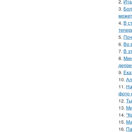
2.
Ита
3.
Бол
может
4.
В с
тепер
5.
Поч
6.
Во 
7.
В э
8.
Мин
депре
9.
Ека
10.
Ал
11.
На
фото 
12.
Ты
13.
Ми
14.
"К
15.
Ма
16.
Па