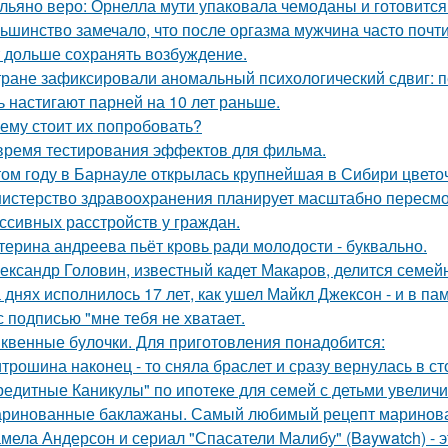
льяно веро: Орнелла мути упаковала чемоданы и готовится
ьшинство замечало, что после оргазма мужчина часто почти
 дольше сохранять возбуждение.
тране зафиксировали аномальный психологический сдвиг: п
ь настигают парней на 10 лет раньше.
ему стоит их попробовать?
время тестирования эффектов для фильма.
том году в Барнауле открылась крупнейшая в Сибири цвето
истерство здравоохранения планирует масштабно пересмо
ссивных расстройств у граждан.
терина андреева пьёт кровь ради молодости - буквально.
ександр Головин, известный кадет Макаров, делится семей
 днях исполнилось 17 лет, как ушел Майкл Джексон - и в па
с подписью "мне тебя не хватает.
квенные булочки. Для приготовления понадобится:
трошина наконец - то сняла браслет и сразу вернулась в сто
редитные Каникулы" по ипотеке для семей с детьми увеличи
ринованные баклажаны. Самый любимый рецепт маринова
мела Андерсон и сериал "Спасатели Малибу" (Baywatch) - э