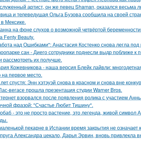
служенный артист, он же певец Shaman, оказался весьма 
вица и телеведущая Ольга Бузова сообщила на своей страни
 в Мексике.
анна на фоне слухов о возможной четвёртой беременности 
а Fenty Beauty.
абота над Ошибками": Анастасия Костенко снова легла под 
зоопарке сан - Диего сотрудники поднесли выдр поближе к 
и рассмотреть их получше.
рия Кожевникова - наша версия Блейк лайвли: многодетная
 на первое место.
 лет спустя: Энн хэтэуэй снова в красном и снова вне конку
Лас-вегасе прошла презентация студии Warner Bros.
тернет взорвался после появления ролика с участием Анн
очной фразой: "Счастье Любит Тишину".
обаб - это не просто растение, это легенда, живой символ
ды.
маленькой пекарне в Испании время закрытия не означает к
пруга Александра цекало, Дарья Эрвин, вновь привлекла 