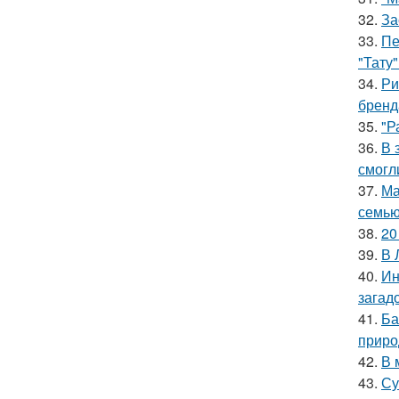
32.
За
33.
Пе
"Тату"
34.
Ри
бренд
35.
"Р
36.
В 
смогл
37.
Ма
семью
38.
20
39.
В 
40.
Ин
загад
41.
Ба
приро
42.
В 
43.
Су