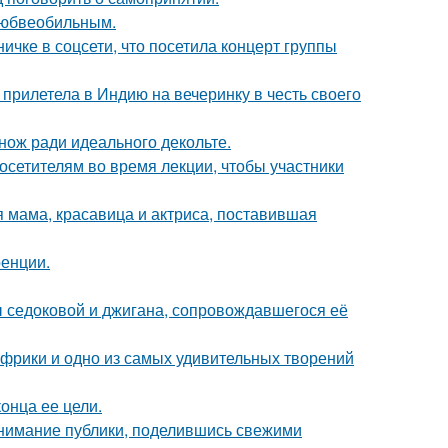
любвеобильным.
чке в соцсети, что посетила концерт группы
прилетела в Индию на вечеринку в честь своего
нож ради идеального декольте.
посетителям во время лекции, чтобы участники
 мама, красавица и актриса, поставившая
ренции.
ы седоковой и джигана, сопровождавшегося её
 Африки и одно из самых удивительных творений
онца ее цели.
внимание публики, поделившись свежими