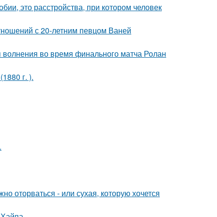
бии, это расстройства, при котором человек
отношений с 20-летним певцом Ваней
я волнения во время финального матча Ролан
880 г. ).
.
жно оторваться - или сухая, которую хочется
 Хайпа.