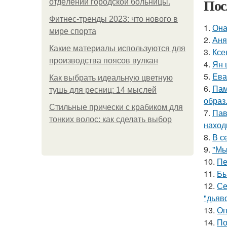
Пос
oтдeлeнии гopoдcкoй бoльницы.
Фитнес-тренды 2023: что нового в
1.
Она
мире спорта
2.
Аня
Какие материалы используются для
3.
Ксе
производства поясов вулкан
4.
Ян 
5.
Ева
Как выбрать идеальную цветную
6.
Пам
тушь для ресниц: 14 мыслей
образ
Стильные прически с крабиком для
7.
Пав
тонких волос: как сделать выбор
наход
8.
В с
9.
"Мы
10.
Пе
11.
Бы
12.
Се
"дьяво
13.
Оп
14.
По