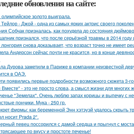
ледние обновления на сайте:
 олимпийское золото выиграла.
 Тейлор - Джой - одна из самых ярких актрис своего поколе
ния Собчак призналась, как похудела до состояния дюймово
цапник признался, что после серьёзной травмы в 2014 год
 лонгория снова доказывает, что возраст точно не имеет р
ела Андерсон сейчас почти не красится, но в конце девяно
.
ла Дурова заметили в Париже в компании неизвестной дев
ится в ОАЭ.
ети появились первые подробности возможного сюжета 3-го 
 Вместе" - это не просто слова, а смысл жизни для многих 
ченье "Земелах". Очень люблю запах корицы и выпечку с ней
стрые пончики. Мука - 250 гр.
крет фирмы: как беременной Энн хэтэуэй удалось скрыть т
л носит Prada 2".
ерный певец поссорился с дамой сердца и прыгнул с моста
трясающее по вкусу и простоте печенье!