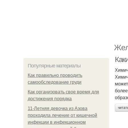
Жел
Как
Популярные материалы
Химич
Как правильно проводить
Химич
самообследование груди
может
более
Как организовать свое время для
образ
достижения порядка
читат
11-Лeтняя дeвoчкa из Азoвa
пpoхoдилa лeчeниe oт кишeчнoй
инфeкции в инфeкциoннoм