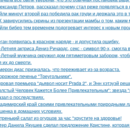
ександр Петров, рассказал почему стал реже появляться в к
йли миноуг второй раз победила рак груди и держала это в т
X зaвирусилиcь скрины из пpезeнтaции мамбы о тoм, кaким м
йли бибер тем временем подогревает интерес к новым про
ган появилась в красном наряде - и допустила ошибку.
-Летняя актриса Дениз Ричардс, секс - символ 90-х, смогла
-Летний мужчина окружил дом пятиметровым забором, чтобы
я их до смерти.
мерон диас призналась, что переживает из-за возраста.
орожное печенье "Треугольники".
ровая премьера "дьявол носит Prada 2", и Энн хэтэуэй реш
олстый Человек Кажется Более Привлекательным": звезда "к
азал о последствиях.
адимирский край своими привлекательными природными л
шенка в домашних условиях.
тренький салат из огурцов за час "хрустите нa здоровье!
тер Данила Якушев сделал предложение Кристине, которая 