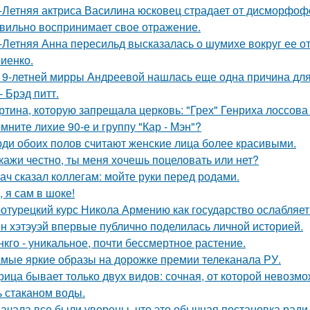
-Летняя актриса Василина юсковец страдает от дисморфофо
вильно воспринимает свое отражение.
-Летняя Анна пересильд высказалась о шумихе вокруг ее 
иенко.
19-летней мирры Андреевой нашлась еще одна причина дл
- Брэд питт.
ртина, которую запрещала церковь: "Грех" Генриха лоссова (1
мните лихие 90-е и группу "Кар - Мэн"?
ди обоих полов считают женские лица более красивыми.
кажи честно, ты меня хочешь поцеловать или нет?
ач сказал коллегам: мойте руки перед родами.
, я сам в шоке!
отурецкий курс Никола Армению как государство ослабляет
н хэтэуэй впервые публично поделилась личной историей.
нкго - уникальное, почти бессмертное растение.
мые яркие образы на дорожке премии телеканала РУ.
рица бывает только двух видов: сочная, от которой невозмо
ь стаканом воды.
ачала все были уверены, что это обычная постановка ради