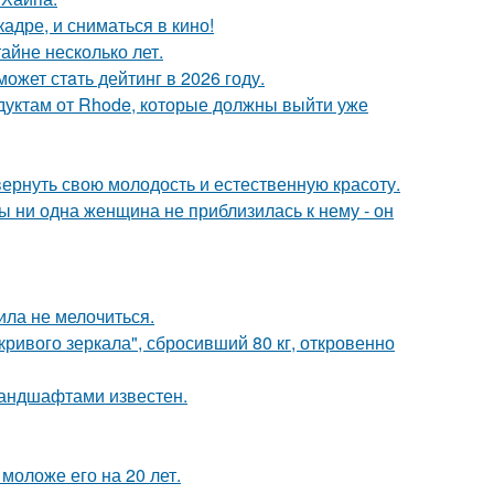
адре, и сниматься в кино!
айне несколько лет.
ожет стaть дейтинг в 2026 году.
дуктам от Rhode, которые должны выйти уже
 вернуть свою молодость и естественную красоту.
 ни одна женщина не приблизилась к нему - он
ила не мелочиться.
ривого зеркала", сбросивший 80 кг, откровенно
андшафтами известен.
моложе его на 20 лет.