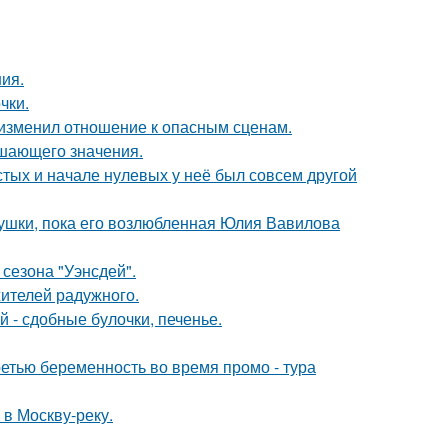
ния.
чки.
у изменил отношение к опасным сценам.
ешающего значения.
стых и начале нулевых у неё был совсем другой
ушки, пока его возлюбленная Юлия Вавилова
сезона "Уэнсдей".
жителей радужного.
 - сдобные булочки, печенье.
ретью беременность во время промо - тура
 в Москву-реку.