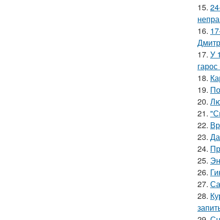
15.
24
непра
16.
17
Дмитр
17.
У 
гарос 
18.
Ка
19.
По
20.
Лю
21.
"С
22.
Вр
23.
Да
24.
Пр
25.
Эн
26.
Ги
27.
Са
28.
Ку
запит
29.
Сн