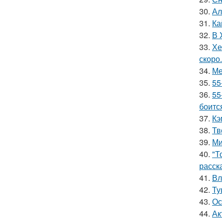
30.
Ал
31.
Ка
32.
В 
33.
Хе
скоро.
34.
Ме
35.
55
36.
55
боитс
37.
Кэ
38.
Тв
39.
Ми
40.
"Т
расск
41.
Вл
42.
Ту
43.
Ос
44.
Ак