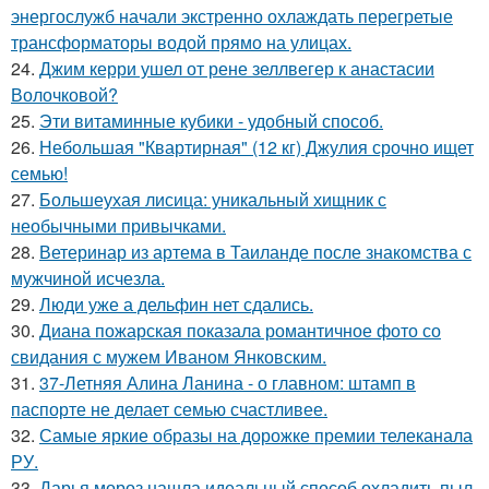
энергослужб начали экстренно охлаждать перегретые
трансформаторы водой прямо на улицах.
24.
Джим керри ушел от рене зеллвегер к анастасии
Волочковой?
25.
Эти витаминные кубики - удобный способ.
26.
Небольшая "Квартирная" (12 кг) Джулия срочно ищет
семью!
27.
Большеухая лисица: уникальный хищник с
необычными привычками.
28.
Ветеринар из артема в Таиланде после знакомства с
мужчиной исчезла.
29.
Люди уже а дельфин нет сдались.
30.
Диана пожарская показала романтичное фото со
свидания с мужем Иваном Янковским.
31.
37-Летняя Алина Ланина - о главном: штамп в
паспорте не делает семью счастливее.
32.
Самые яркие образы на дорожке премии телеканала
РУ.
33.
Дарья мороз нашла идеальный способ охладить пыл