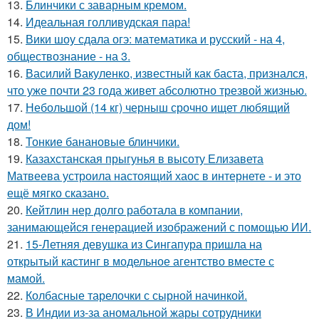
13.
Блинчики с заварным кремом.
14.
Идеальная голливудская пара!
15.
Вики шоу сдала огэ: математика и русский - на 4,
обществознание - на 3.
16.
Василий Вакуленко, известный как баста, признался,
что уже почти 23 года живет абсолютно трезвой жизнью.
17.
Небольшой (14 кг) черныш срочно ищет любящий
дом!
18.
Тонкие банановые блинчики.
19.
Казахстанская прыгунья в высоту Елизавета
Матвеева устроила настоящий хаос в интернете - и это
ещё мягко сказано.
20.
Кейтлин нер долго работала в компании,
занимающейся генерацией изображений с помощью ИИ.
21.
15-Летняя девушка из Сингапура пришла на
открытый кастинг в модельное агентство вместе с
мамой.
22.
Колбасные тарелочки с сырной начинкой.
23.
В Индии из-за аномальной жары сотрудники