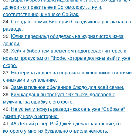
дочери - отправить ее к Богомолову … ну и,
соответственно, к мачехе Собчак.
34.
Стендап - комик Виктория Складчикова рассказала о
разводе.
35.
Юлия пересильд обиделась на журналистов из-за
дочери.
36.
Хейли бибер тем временем подогревает интерес к
новым продуктам от Rhode, которые должны выйти уже
скоро.
37.
Екатерина андреева поразила поклонников свежими
снимками в купальнике.
38.
Замечательное обеденное блюдо для всей семьи.
39.
Ким кардашьян требует 167 тысяч долларов с
мужчины за ошибку с его фото.
40.
Не успел утихнуть развод - как сеть уже "Собрала"
джигану новую историю.
41.
45-Летний рэпер Рэй Джей сделал заявление, от
которого у многих буквально отвисла челюсть.