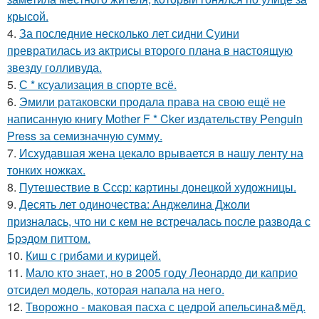
крысой.
4.
За последние несколько лет сидни Суини
превратилась из актрисы второго плана в настоящую
звезду голливуда.
5.
С * ксуализация в спорте всё.
6.
Эмили ратаковски продала права на свою ещё не
написанную книгу Mother F * Cker издательству Penguin
Press за семизначную сумму.
7.
Исхудавшая жена цекало врывается в нашу ленту на
тонких ножках.
8.
Путешествие в Ссср: картины донецкой художницы.
9.
Десять лет одиночества: Анджелина Джоли
призналась, что ни с кем не встречалась после развода с
Брэдом питтом.
10.
Киш с грибами и курицей.
11.
Мало кто знает, но в 2005 году Леонардо ди каприо
отсидел модель, которая напала на него.
12.
Творожно - маковая пасха с цедрой апельсина&мёд.