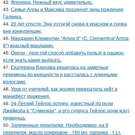
42.
Флонярд. Нежный вкус удивительно.
43.
Семья Аллы и Максима празднует день рождения
Галкина.
44.
20 лет спустя: Энн хэтэуэй снова в красном и снова
вне конкуренции.
45.
Мандарин Клементин "Amoa 8" (C. Clementina"Amoa
8") красный мандарин.
46.
Орехи - простой способ добавить пользу в рацион,
если знать какие выбрать.
47.
Екатерина Варнава решилась на заметные
перемены во внешности и рассталась с длинными
волосами.
48.
Урок от учителей: как зендея превратила хейт в
манифест уважения.
49.
34-Летний Тейлор лотнер, известный по роли
Джейкоба в "Сумерках", и его супруга Тейлор доум ждут
первенца.
50.
Запеченные перепелки. Необходимио: на 8
перепелок, масло оливковое - 150 мл, паприка - 1 ст.