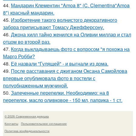
44.
Мандарин Клементин "Amoa 8" (C. Clementina"Amoa
8") красный мандарин.
45.
Изобретение такого волнистого декоративного
забора приписывают Томасу Джефферсону.
46.
Джона хилл тайно женился на Оливии миллар и стал
отцом во второй раз.
47.
Когда выкладываешь фото с вопросом "я похожа на
Марго Робби?
48.
Её назвали "Гулящей" - и выгнали из дома.
49.
После расставания с джиганом Оксана Самойлова
впервые опубликовала фото в постели с
полуобнаженным мужчиной.
50.
Запеченные перепелки. Необходимио: на 8
перепелок, масло оливковое - 150 мл, паприка - 1 ст.
© 2026 Современная девушка
Контакты
Пользовательское соглашение
Политика конфидециальности