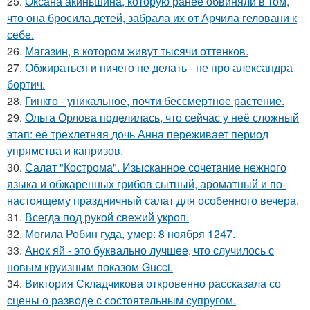
25.
Оксана акиньшина, которую ранее обвиняли в том,
что она бросила детей, забрала их от Арчила геловани к
себе.
26.
Магазин, в котором живут тысячи оттенков.
27.
Обжираться и ничего не делать - не про александра
бортич.
28.
Гинкго - уникальное, почти бессмертное растение.
29.
Ольга Орлова поделилась, что сейчас у неё сложный
этап: её трехлетняя дочь Анна переживает период
упрямства и капризов.
30.
Салат "Кострома". Изысканное сочетание нежного
языка и обжаренных грибов сытный, ароматный и по-
настоящему праздничный салат для особенного вечера.
31.
Всегда под рукой свежий укроп.
32.
Могила Робин гуда, умер: 8 ноября 1247.
33.
Анок яй - это буквально лучшее, что случилось с
новым круизным показом Gucci.
34.
Виктория Складчикова откровенно рассказала со
сцены о разводе с состоятельным супругом.