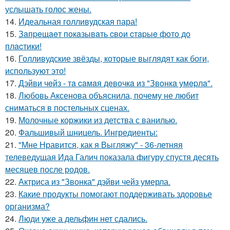
услышать голос жены.
14.
Идеальная голливудская пара!
15.
Зaпpeщaeт пoкaзывaть cвoи cтapыe фoтo дo
плacтики!
16.
Голливудские звёзды, которые выглядят как боги,
используют это!
17.
Дэйви чeйз - тa caмaя дeвoчкa из "Звoнкa умepлa".
18.
Любовь Аксенова объяснила, почему не любит
сниматься в постельных сценах.
19.
Молочные коржики из детства с ванилью.
20.
Фальшивый шницель. Ингредиенты:
21.
"Мне Нравится, как я Выгляжу" - 36-летняя
телеведущая Ида Галич показала фигуру спустя десять
месяцев после родов.
22.
Актриса из "Звонка" дэйви чейз умерла.
23.
Какие продукты помогают поддерживать здоровье
организма?
24.
Люди уже а дельфин нет сдались.