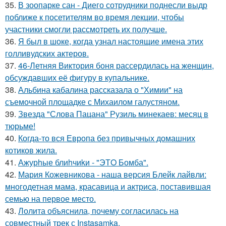
35.
В зоопарке сан - Диего сотрудники поднесли выдр
поближе к посетителям во время лекции, чтобы
участники смогли рассмотреть их получше.
36.
Я был в шоке, когда узнал настоящие имена этих
голливудских актеров.
37.
46-Летняя Виктория боня рассердилась на женщин,
обсуждавших её фигуру в купальнике.
38.
Альбина кабалина рассказала о "Химии" на
съемочной площадке с Михаилом галустяном.
39.
Звезда "Слова Пацана" Рузиль минекаев: месяц в
тюрьме!
40.
Когда-то вся Европа без привычных домашних
котиков жила.
41.
Ажурhые блиhчиkи - "ЭТO Бомба".
42.
Мария Кожевникова - наша версия Блейк лайвли:
многодетная мама, красавица и актриса, поставившая
семью на первое место.
43.
Лолита объяснила, почему согласилась на
совместный трек с Instasamka.