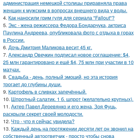
администрация немецкой столицы приравняла права
женщин к мужским в вопросах внешнего вида у воды.
4.
Как наносили грим гуля для сериала "Fallout"?
5.
Экс - жена режиссера Федора Бондарчука, актриса
Паулина Андреева, опубликовала фото с отдыха в горах
в России.
6.
Дочь Дмитрия Маликова весит 45 кг.
7.
Александр Овечкин подписал новое соглашение: $4,
25 млн гарантировано и ещё $4, 75 млн при участии в 10
матчах.
8.
Свадьба - день, полный эмоций, но эта история
трогает до глубины души.
9.
Картофель в сливках запечённый.
10.
Шпротный салатик. 1 б. шпрот (желательно крупных).
11.
Актер Павел Деревянко и его жена, Зоя Фуць,
раскрыли секрет своей молодости.
12.
Что - что я сейчас увидела?
13.
Каждый день на протяжении десяти лет он звонил на
собственный автоответчик - просто чтобы снова