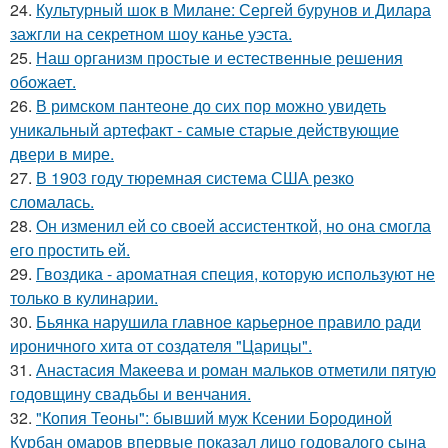
24.
Культурный шок в Милане: Сергей бурунов и Дилара
зажгли на секретном шоу канье уэста.
25.
Наш организм простые и естественные решения
обожает.
26.
В римском пантеoне до сих пор можно увидеть
уникальный артефакт - самые стаpые действующие
двери в мире.
27.
В 1903 году тюремная система США резко
сломалась.
28.
Он изменил ей со своей ассистенткой, но она смогла
его простить ей.
29.
Гвоздика - ароматная специя, которую используют не
только в кулинарии.
30.
Бьянка нарушила главное карьерное правило ради
ироничного хита от создателя "Царицы".
31.
Анастасия Макеева и роман мальков отметили пятую
годовщину свадьбы и венчания.
32.
"Копия Теоны": бывший муж Ксении Бородиной
Курбан омаров впервые показал лицо годовалого сына