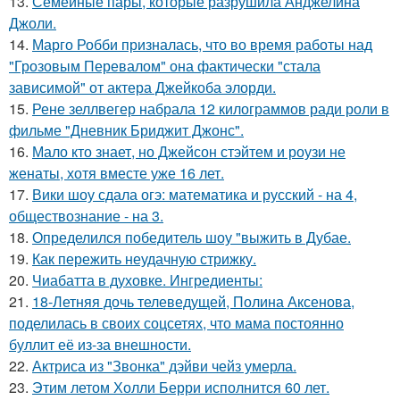
13.
Семейные пары, которые разрушила Анджелина
Джоли.
14.
Марго Робби призналась, что во время работы над
"Грозовым Перевалом" она фактически "стала
зависимой" от актера Джейкоба элорди.
15.
Рене зеллвегер набрала 12 килограммов ради роли в
фильме "Дневник Бриджит Джонс".
16.
Мало кто знает, но Джейсон стэйтем и роузи не
женаты, хотя вместе уже 16 лет.
17.
Вики шоу сдала огэ: математика и русский - на 4,
обществознание - на 3.
18.
Определился победитель шоу "выжить в Дубае.
19.
Как пережить неудачную стрижку.
20.
Чиабатта в духовке. Ингредиенты:
21.
18-Летняя дочь телеведущей, Полина Аксенова,
поделилась в своих соцсетях, что мама постоянно
буллит её из-за внешности.
22.
Актриса из "Звонка" дэйви чейз умерла.
23.
Этим летом Холли Берри исполнится 60 лет.