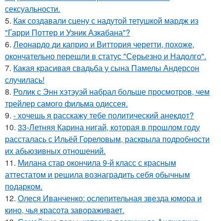
сексуальности.
5.
Как создавали сцену с надутой тетушкой мардж из
"Гарри Поттер и Узник Азкабана"?
6.
Леонардо ди каприо и Виттория черетти, похоже,
окончательно перешли в статус "Серьезно и Надолго".
7.
Какая красивая свадьба у сына Памелы Андерсон
случилась!
8.
Ролик с Энн хэтэуэй набрал больше просмотров, чем
трейлер самого фильма одиссея.
9.
- хочешь я расскажу тебе политический анекдот?
10.
33-Летняя Карина нигай, которая в прошлом году
рассталась с Ильёй Гореловым, раскрыла подробности
их абьюзивных отношений.
11.
Милана стар окончила 9-й класс с красным
аттестатом и решила вознаградить себя обычным
подарком.
12.
Олеся Иванченко: ослепительная звезда юмора и
кино, чья красота завораживает.