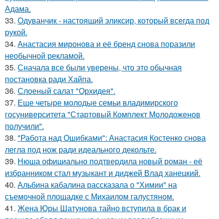
Адама.
33.
Одуванчик - настоящий эликсир, который всегда под
рукой.
34.
Анастасия миронова и её бренд снова поразили
необычной рекламой.
35.
Сначала все были уверены, что это обычная
постановка ради Хайпа.
36.
Слоеный салат "Орхидея".
37.
Еще четыре молодые семьи владимирского
госуниверситета "Стартовый Комплект Молодоженов
получили".
38.
"Работа над Ошибками": Анастасия Костенко снова
легла под нож ради идеального декольте.
39.
Нюша официально подтвердила новый роман - её
избранником стал музыкант и диджей Влад ханецкий.
40.
Альбина кабалина рассказала о "Химии" на
съемочной площадке с Михаилом галустяном.
41.
Жена Юры Шатунова тайно вступила в брак и