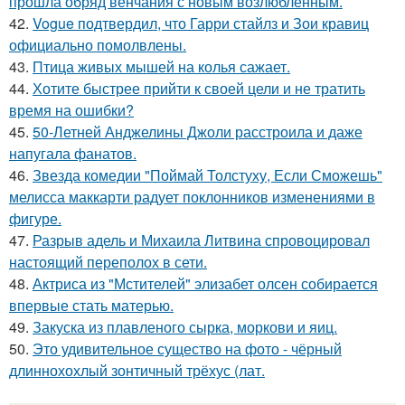
прошла обряд венчания с новым возлюбленным.
42.
Vogue подтвердил, что Гарри стайлз и Зои кравиц
официально помолвлены.
43.
Птица живых мышей на колья сажает.
44.
Хотите быстрее прийти к своей цели и не тратить
время на ошибки?
45.
50-Летней Анджелины Джоли расстроила и даже
напугала фанатов.
46.
Звезда комедии "Поймай Толстуху, Если Сможешь"
мелисса маккарти радует поклонников изменениями в
фигуре.
47.
Разрыв адель и Михаила Литвина спровоцировал
настоящий переполох в сети.
48.
Актриса из "Мстителей" элизабет олсен собирается
впервые стать матерью.
49.
Закуска из плавленого сырка, моркови и яиц.
50.
Это удивительное существо на фото - чёрный
длиннохохлый зонтичный трёхус (лат.