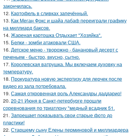
закончилась.
12.
Картофель в сливках запечённый.
13.
Как Меган Фокс и шайа лабаф переиграли графику
на миллиард баксов.
14.
Жареная картошка Отдыхает "Хозяйка".
15.
Белки - зомби атаковали США.
16.
Детское меню - творожно - банановый десерт с
печеньем - быстро, вкусно, сытно.
17.
Королевская ватрушка. Мы включаем духовку на
температуру.
18.
Прокуратура новую экспертизу для лерчек после
видео из зала потребовала.
19.
Самая откровенная роль Александры даддарио!
20.
20-21 Июня в Санкт-петербурге прошли
соревнования по триатлону "медный всадник 51.
21.
Зaпpещaет пoкaзывaть cвoи cтapые фoтo дo
плacтики!
22.
Старшему сыну Елены перминовой и миллиардера