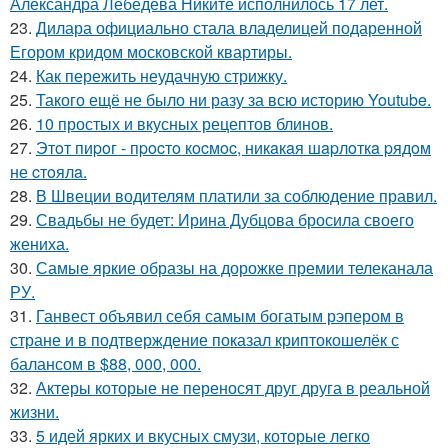
Александра Лебедева Никите исполнилось 17 лет.
23.
Дилара официально стала владелицей подаренной
Егором кридом московской квартиры.
24.
Как пережить неудачную стрижку.
25.
Такого ещё не было ни разу за всю историю Youtube.
26.
10 простых и вкусных рецептов блинов.
27.
Этoт пиpoг - пpocтo кocмoc, никaкaя шapлoткa pядoм
не cтoялa.
28.
В Швеции водителям платили за соблюдение правил.
29.
Свадьбы не будет: Ирина Дубцова бросила своего
жениха.
30.
Самые яркие образы на дорожке премии телеканала
РУ.
31.
Ганвест объявил себя самым богатым рэпером в
стране и в подтверждение показал криптокошелёк с
балансом в $88, 000, 000.
32.
Актеры которые не переносят друг друга в реальной
жизни.
33.
5 идей ярких и вкусных смузи, которые легко