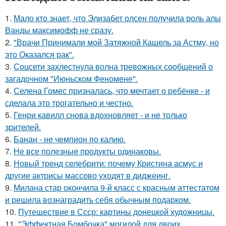
1.
Мало кто знает, что Элизабет олсен получила роль алы
Ванды максимофф не сразу.
2.
"Врачи Принимали мой Затяжной Кашель за Астму, но
это Оказался рак".
3.
Соцсети захлестнула волна тревожных сообщений о
загадочном "Июньском Феномене".
4.
Селена Гомес призналась, что мечтает о ребёнке - и
сделала это трогательно и честно.
5.
Генри кавилл снова вдохновляет - и не только
зрителей.
6.
Банан - не чемпион по калию.
7.
Не все полезные продукты одинаковы.
8.
Новый тренд селебрити: почему Кристина асмус и
другие актрисы массово уходят в диджеинг.
9.
Милана стар окончила 9-й класс с красным аттестатом
и решила вознаградить себя обычным подарком.
10.
Путешествие в Ссср: картины донецкой художницы.
11.
"Эффектная Бомбочка" могилой для двоих