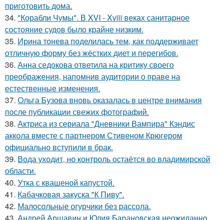
приготовить дома.
34.
"Корабли Чумы". В XVI - Xviii веках санитарное
состояние судов было крайне низким.
35.
Ирина тонева поделилась тем, как поддерживает
отличную форму без жёстких диет и перегибов.
36.
Анна седокова ответила на критику своего
преображения, напомнив аудитории о праве на
естественные изменения.
37.
Ольга Бузова вновь оказалась в центре внимания
после публикации свежих фотографий.
38.
Актриса из сериала "Дневники Вампира" Кэндис
аккола вместе с партнером Стивеном Крюгером
официально вступили в брак.
39.
Вода уходит, но контроль остаётся во владимирской
области.
40.
Утка с квашеной капустой.
41.
Кабачковая закуска "К Пиву".
42.
Малосольные огурчики без рассола.
43.
Андрей Аршавин и Юлия Барановская неожиданно