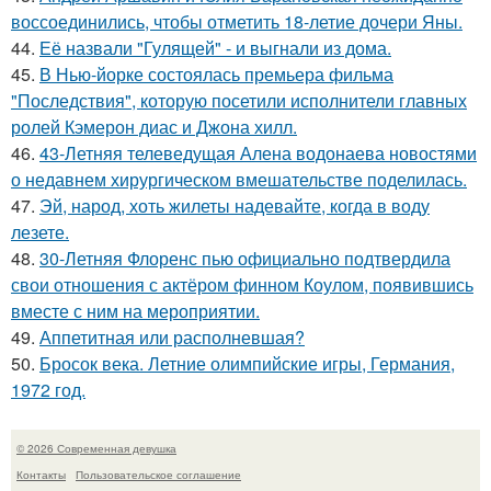
воссоединились, чтобы отметить 18-летие дочери Яны.
44.
Её назвали "Гулящей" - и выгнали из дома.
45.
В Нью-йорке состоялась премьера фильма
"Последствия", которую посетили исполнители главных
ролей Кэмерон диас и Джона хилл.
46.
43-Летняя телеведущая Алена водонаева новостями
о недавнем хирургическом вмешательстве поделилась.
47.
Эй, народ, хоть жилеты надевайте, когда в воду
лезете.
48.
30-Летняя Флоренс пью официально подтвердила
свои отношения с актёром финном Коулом, появившись
вместе с ним на мероприятии.
49.
Аппетитная или располневшая?
50.
Бросок века. Летние олимпийские игры, Германия,
1972 год.
© 2026 Современная девушка
Контакты
Пользовательское соглашение