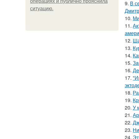
операциях и публично прояснила
9.
В с
ситуацию.
Дмитр
10.
Ми
11.
Ак
амери
12.
Ша
13.
Ку
14.
Ка
15.
Зa
16.
Дe
17.
"И
эктод
18.
Ра
19.
Кр
20.
У 
21.
Ар
22.
Дж
23.
Ни
24.
Эт