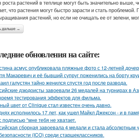
 роста растений в теплице могут быть значительно выше, ч
ает, что растения могут быстро зарасти и стать проблемой
ыращивания растений, но если не очищать ее от зелени, мо
ь дальше →
ледние обновления на сайте:
стина асмус опубликовала пляжные фото с 12-летней дочер
тя Макаревич и её бывший супруг поженились на борту кру
аил галустян тайно женился спустя год после развода.
сийские дзюдоисты завоевали 26 медалей на турнирах в Аз
время тестирования эффектов для фильма.
ный цвет от Clinique стал известен очень давно.
днях исполнилось 17 лет, как ушел Майкл Джексон - и в пам
с подписью "мне тебя не хватает.
сийская сборная завоевала 4 медали и стала абсолютным
безопасности (ICO) среди старшеклассников.