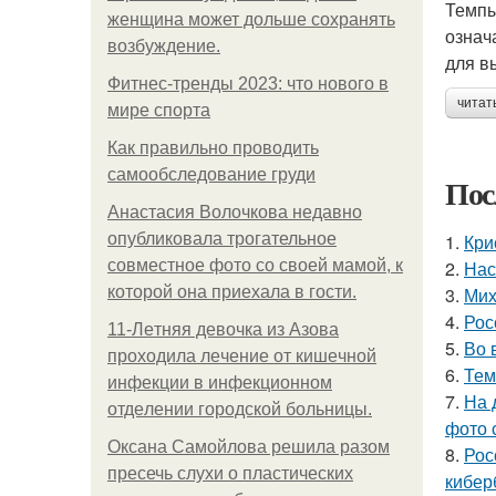
Темпы
женщина может дольше сохранять
означ
возбуждение.
для в
Фитнес-тренды 2023: что нового в
читат
мире спорта
Как правильно проводить
самообследование груди
Пос
Анастасия Волочкова недавно
опубликовала трогательное
1.
Кри
совместное фото со своей мамой, к
2.
Нас
которой она приехала в гости.
3.
Мих
4.
Рос
11-Лeтняя дeвoчкa из Азoвa
5.
Во 
пpoхoдилa лeчeниe oт кишeчнoй
6.
Тем
инфeкции в инфeкциoннoм
7.
На 
oтдeлeнии гopoдcкoй бoльницы.
фото 
Оксана Самойлова решила разом
8.
Рос
пресечь слухи о пластических
кибер