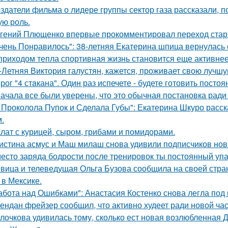
здатели фильма о лидере группы сектор газа рассказали, 
ую роль.
гений Плющенко впервые прокомментировал переход стар
чень Понравилось": 38-летняя Екатерина шпица вернулась 
приходом тепла спортивная жизнь становится еще активнее -
-Летняя Виктория галустян, кажется, проживает свою лучшу
рог "4 стaкана". Один раз испечете - будете готовить постоя
ачала все были уверены, что это обычная постановка ради
 Проколола Пупок и Сделала Губы": Екатерина Шкуро расск
.
лат с курицей, сыром, грибами и помидорами.
истина асмус и Маш милаш снова удивили подписчиков но
есто заряда бодрости после тренировок ты постоянный упа
вица и телеведущая Ольга Бузова сообщила на своей страни
 в Мексике.
абота над Ошибками": Анастасия Костенко снова легла под 
ендан фрейзер сообщил, что активно худеет ради новой час
лочкова удивилась тому, сколько ест новая возлюбленная 