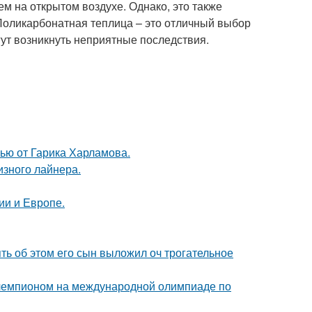
ем на открытом воздухе. Однако, это также
. Поликарбонатная теплица – это отличный выбор
гут возникнуть неприятные последствия.
ью от Гарика Харламова.
изного лайнера.
ии и Европе.
ять об этом его сын выложил оч трогательное
 чемпионом на международной олимпиаде по