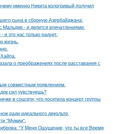
почему именно Никита кологривый получил
шего сына в сборную Азербайджана:
с Мальдив - и делится впечатлениями.
 и это нас только радует.
ю жизнь.
нно.
 Хайпа.
азала о преображениях после расставания с
вым совместным появлением.
док сил чувствуешь?
чке в соцсети, что посетила концерт группы
нож ради идеального декольте.
ти "Мумии".
Диброва: "У Меня Ощущение, что ты все Время