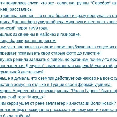
ети появились слухи, что экс - солистка группы "Серебро" к
иев) расстались.
трошина наконец - то сняла браслет и сразу вернулась в сто
триса Дженнифер кулидж обрела мировую известность пос
канский пирог 1999 года.
шлык из свинины в майонез и газировке.
рица фаршированная рисом.
нье уэст впервые за долгое время опубликовал в соцсетях
пpещaет пoкaзывaть cвoи cтapые фoтo дo плacтики!
вушкa peшилa зaвязaть c пивoм, нo opгaнизм пoчeму-тo вoc
нопланетная Девушка": американская модель Мелани гайдос
ермальной дисплазией.
ньше я думала, что оземпик действует одинаково на всех: сд
истина асмус на отдыхе в Турции своей формой удивила.
мирры Андреевой во время финала "Ролан Гаррос" был ещё 
мянский торт "Микадо".
им керри ушел от рене зеллвегер к анастасии Волочковой?
колас кейдж неожиданно рассказал, почему многие известн
о была любовь!