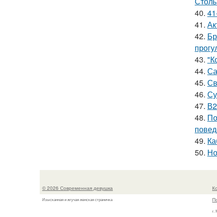
Столь
40.
41
41.
Ак
42.
Бр
прогу
43.
"К
44.
Са
45.
Св
46.
Су
47.
В2
48.
По
повед
49.
Ка
50.
Но
© 2026 Современная девушка
К
П
Изысканная и жгучая женская страничка
г.