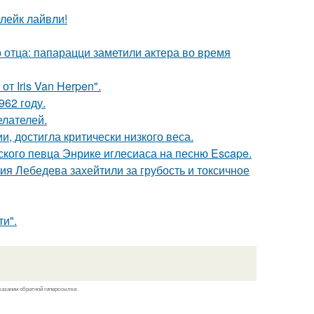
лейк лайвли!
 отца: папарацци заметили актера во время
т Iris Van Herpen".
62 году.
елателей.
, достигла критически низкого веса.
ского певца Энрике иглесиаса на песню Escape.
я Лебедева захейтили за грубость и токсичное
и".
казании обратной гиперссылки.