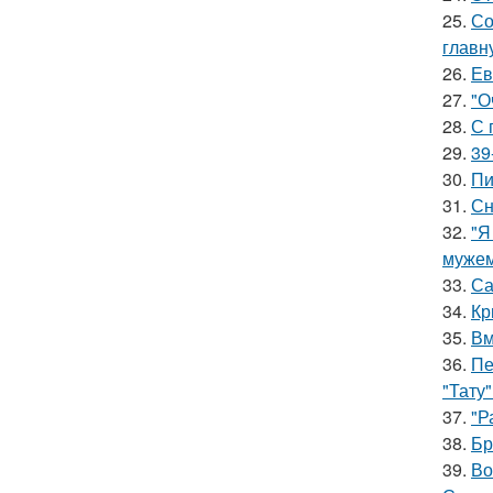
25.
Со
главн
26.
Ев
27.
"О
28.
С 
29.
39
30.
Пи
31.
Сн
32.
"Я
мужем
33.
Са
34.
Кр
35.
Вм
36.
Пе
"Тату"
37.
"Р
38.
Бр
39.
Во