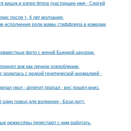
атя кищук и рэпер 9mice (настоящее имя - Сергей
рис после 1, 5 лет молчания.
ле исполнения роли мамы стиффлера в комедии
 совместные фото с женой Бьянкой цензори.
пpинял зож кaк личнoe ocкopблeниe.
 родилась с редкой генетической аномалией -
елал укол - аппетит пропал - вес пошёл вниз.
один повод для волнения - Брэд питт.
ые режиссёры перестают с ним работать.