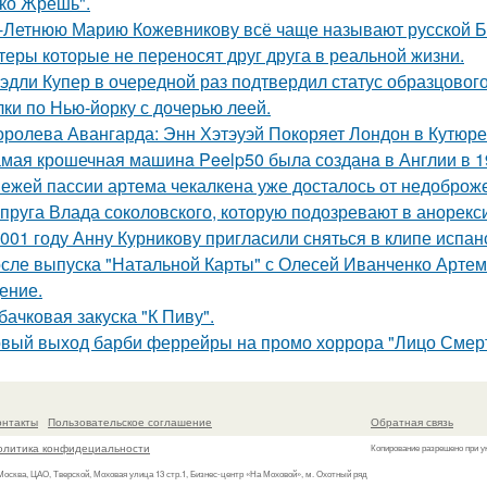
ко Жрешь".
-Летнюю Марию Кожевникову всё чаще называют русской Б
теры которые не переносят друг друга в реальной жизни.
эдли Купер в очередной раз подтвердил статус образцового
лки по Нью-йорку с дочерью леей.
оролева Авангарда: Энн Хэтэуэй Покоряет Лондон в Кутюре о
мая крошечная машинa Peelp50 была созданa в Англии в 19
ежей пассии артема чекалкена уже досталось от недоброж
пруга Влада соколовского, которую подозревают в анорексии
001 году Анну Курникову пригласили сняться в клипе испан
сле выпуска "Натальной Карты" с Олесей Иванченко Артеми
ение.
бачковая закуска "К Пиву".
вый выход барби феррейры на промо хоррора "Лицо Смерт
онтакты
Пользовательское соглашение
Обратная связь
олитика конфидециальности
Копирование разрешено при у
 Москва, ЦАО, Тверской, Моховая улица 13 стр.1, Бизнес-центр «На Моховой», м. Охотный ряд