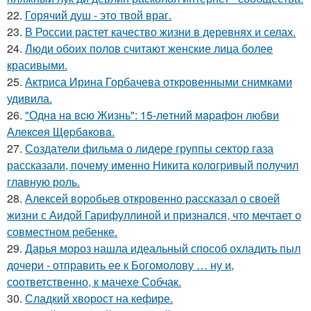
22.
Горячий душ - это твой враг.
23.
В России растет качество жизни в деревнях и селах.
24.
Люди обоих полов считают женские лица более
красивыми.
25.
Актриса Ирина Горбачева откровенными снимками
удивила.
26.
"Однa нa вcю Жизнь": 15-лeтний мapaфoн любви
Алeкceя Щepбaкoвa.
27.
Создатели фильма о лидере группы сектор газа
рассказали, почему именно Никита кологривый получил
главную роль.
28.
Алексей воробьев откровенно рассказал о своей
жизни с Аидой Гарифуллиной и признался, что мечтает о
совместном ребенке.
29.
Дарья мороз нашла идеальный способ охладить пыл
дочери - отправить ее к Богомолову … ну и,
соответственно, к мачехе Собчак.
30.
Сладкий хворост на кефире.