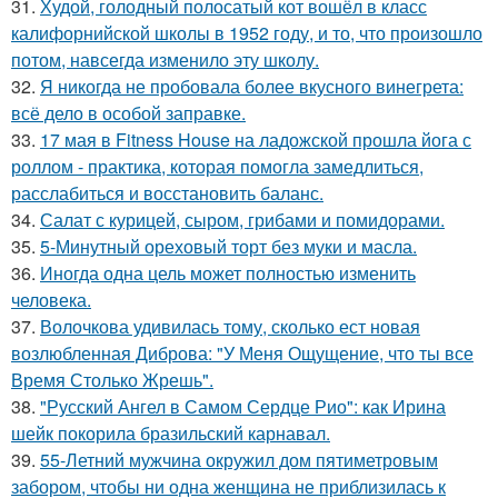
31.
Худой, голодный полосатый кот вошёл в класс
калифорнийской школы в 1952 году, и то, что произошло
потом, навсегда изменило эту школу.
32.
Я никогда не пробовала более вкусного винегрета:
всё дело в особой заправке.
33.
17 мая в Fitness House на ладожской прошла йога с
роллом - практика, которая помогла замедлиться,
расслабиться и восстановить баланс.
34.
Салат с курицей, сыром, грибами и помидорами.
35.
5-Минутный ореховый торт без муки и масла.
36.
Иногда одна цель может полностью изменить
человека.
37.
Волочкова удивилась тому, сколько ест новая
возлюбленная Диброва: "У Меня Ощущение, что ты все
Время Столько Жрешь".
38.
"Русский Ангел в Самом Сердце Рио": как Ирина
шейк покорила бразильский карнавал.
39.
55-Летний мужчина окружил дом пятиметровым
забором, чтобы ни одна женщина не приблизилась к