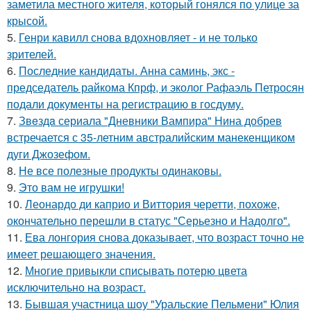
заметила местного жителя, который гонялся по улице за
крысой.
5.
Генри кавилл снова вдохновляет - и не только
зрителей.
6.
Последние кандидаты. Анна саминь, экс -
председатель райкома Кпрф, и эколог Рафаэль Петросян
подали документы на регистрацию в госдуму.
7.
Звeздa сериала "Дневники Вампира" Нина добрев
встречается с 35-летним австралийским манекенщиком
дуги Джозефом.
8.
Не все полезные продукты одинаковы.
9.
Это вам не игрушки!
10.
Леонардо ди каприо и Виттория черетти, похоже,
окончательно перешли в статус "Серьезно и Надолго".
11.
Ева лонгория снова доказывает, что возраст точно не
имеет решающего значения.
12.
Многие привыкли списывать потерю цвета
исключительно на возраст.
13.
Бывшая участница шоу "Уральские Пельмени" Юлия