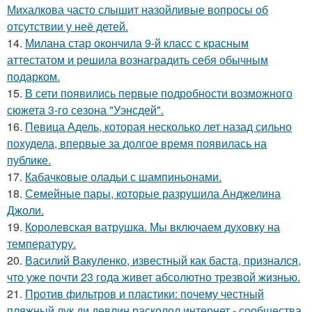
Михалкова часто слышит назойливые вопросы об
отсутствии у неё детей.
14.
Милана стар окончила 9-й класс с красным
аттестатом и решила вознаградить себя обычным
подарком.
15.
В сети появились первые подробности возможного
сюжета 3-го сезона "Уэнсдей".
16.
Певица Адель, которая несколько лет назад сильно
похудела, впервые за долгое время появилась на
публике.
17.
Кабачковые оладьи с шампиньонами.
18.
Семейные пары, которые разрушила Анджелина
Джоли.
19.
Королевская ватрушка. Мы включаем духовку на
температуру.
20.
Василий Вакуленко, известный как баста, признался,
что уже почти 23 года живет абсолютно трезвой жизнью.
21.
Против фильтров и пластики: почему честный
пляжный лук ди девлин расколол интернет - сообщества.