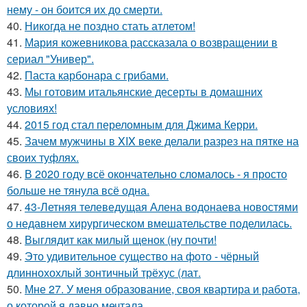
нему - он боится их до смерти.
40.
Никогда не поздно стать атлетом!
41.
Мария кожевникова рассказала о возвращении в
сериал "Универ".
42.
Паста карбонара с грибами.
43.
Мы готовим итальянские десерты в домашних
условиях!
44.
2015 год стал переломным для Джима Керри.
45.
Зачем мужчины в XIX веке делали разрез на пятке на
своих туфлях.
46.
В 2020 году всё окончательно сломалось - я просто
больше не тянула всё одна.
47.
43-Летняя телеведущая Алена водонаева новостями
о недавнем хирургическом вмешательстве поделилась.
48.
Выглядит как милый щенок (ну почти!
49.
Это удивительное существо на фото - чёрный
длиннохохлый зонтичный трёхус (лат.
50.
Мне 27. У меня образование, своя квартира и работа,
о которой я давно мечтала.