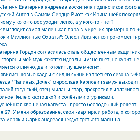
-Летняя Екатерина андреева восхитила подписчиков фото в
усский Ангел в Самом Сердце Рио": как Ирина шейк покори
чему у кого-то вес уходит легко, а у кого-то - нет?
к выглядит самая маленькая пара в мире, их примерно по 9
ок и Миллионные Охваты": Олеся Иванченко прокомментиро
ека.
атерина Гордон согласилась стать общественным защитник
 стороны мой муж кажется идеальным: не пьёт, не курит, не
ляется отлично, да и готовит лучше многих.
явились новые кадры с сидни суини из третьего сезона "Эй
езда "Папиных Дочек" мирослава Карпович замуж выходит.
талий гогунский, отец Миланы стар, прекратил выплачиват
риное Филе с картошкой и солёными огурчиками.
уснейшая квашеная капуста - просто бесподобный рецепт!
е 27. У меня образование, своя квартира и работа, о котор
за моряк и Сарик андреасян ждут третьего малыша!