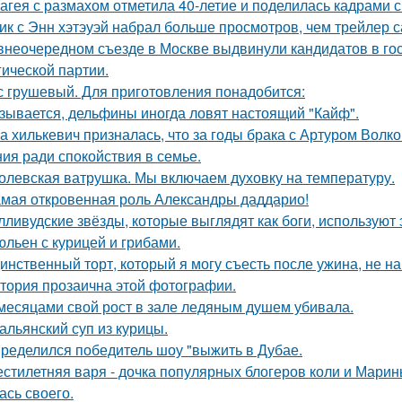
агея с размахом отметила 40-летие и поделилась кадрами с
ик с Энн хэтэуэй набрал больше просмотров, чем трейлер 
внеочередном съезде в Москве выдвинули кандидатов в го
гической партии.
с грушевый. Для приготовления понадобится:
зывается, дельфины иногда ловят настоящий "Кайф".
а хилькевич призналась, что за годы брака с Артуром Волк
ия ради спокойствия в семье.
олевская ватрушка. Мы включаем духовку на температуру.
мая откровенная роль Александры даддарио!
лливудские звёзды, которые выглядят как боги, используют 
льен с курицей и грибами.
инственный торт, который я могу съесть после ужина, не на
тория прозаична этой фотографии.
месяцами свой рост в зале ледяным душем убивала.
альянский суп из курицы.
ределился победитель шоу "выжить в Дубае.
стилетняя варя - дочка популярных блогеров коли и Марины
ась своего.