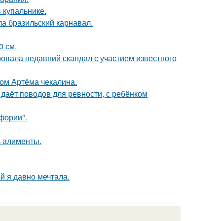
 купальнике.
ла бразильский карнавал.
0 см.
вала недавний скандал с участием известного
ом Артёма чекалина.
 даёт поводов для ревности, с ребёнком
фории".
ь алименты.
ой я давно мечтала.