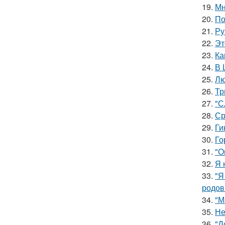
19.
Мн
20.
По
21.
Ру
22.
Эт
23.
Ка
24.
В 
25.
Лю
26.
Тр
27.
"С
28.
Ср
29.
Ги
30.
Го
31.
"О
32.
Я 
33.
"Я
родов
34.
"М
35.
Не
36.
"Д