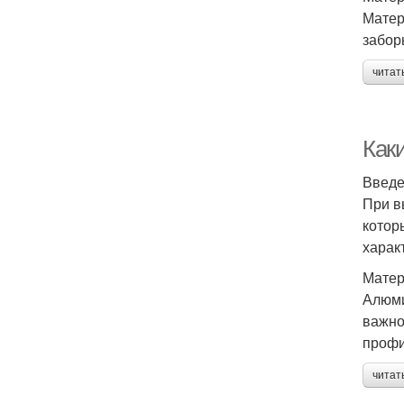
Матер
забор
читат
Как
Введ
При в
котор
харак
Мате
Алюми
важно
профи
читат