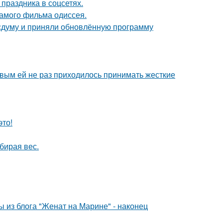
 праздника в соцсетях.
самого фильма одиссея.
сдуму и приняли обновлённую программу
овым ей не раз приходилось принимать жесткие
это!
бирая вес.
 из блога "Женат на Марине" - наконец