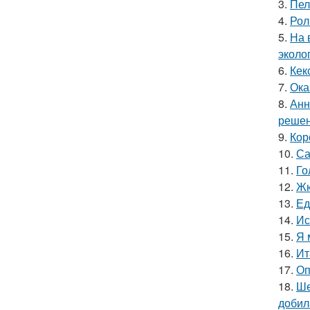
3.
Пел
4.
Рол
5.
На 
эколо
6.
Кек
7.
Ока
8.
Анн
решен
9.
Кор
10.
Са
11.
Го
12.
Жю
13.
Ед
14.
Ис
15.
Я 
16.
Ит
17.
Оп
18.
Ше
добил