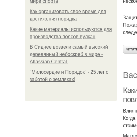
неско
мире спорта
Как организовать свое время для
Защит
достижения порядка
Пожар
Какие материалы используются для
следу
производства поясов вулкан
В Сиднее возвели самый высокий
читат
деревянный небоскреб в мире -
Atlassian Central.
Вас
"Милосердие и Порядок" - 25 лет с
заботой о земляках!
Как
повл
Влиян
Когда
стоим
Матер