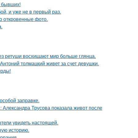
о бывших!
й, и уже не в первый раз.
о откровенные фото.
a.
без ретуши восхищают мир больше глянца.
Антоний толмацкий живет за счет девушки.
ерды!
 особой заправке.
: Александра Трусова показала живот после
отели увидеть настоящей.
овую историю.
горания.