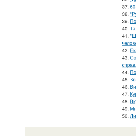
37.
60
38.
"Р
39.
По
40.
Та
41.
"Ш
челов
42.
Ек
43.
Со
справ
44.
По
45.
Зв
46.
Ви
47.
Ку
48.
Вк
49.
Мн
50.
Ли