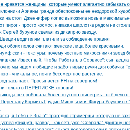
е нравятся женщины, которые умеют элегантно забывать 
клонники Арианы гранде обеспокоены ее нездоровой худобо
ки на стол! Дженнифер лопес выложила новые максимальн
oт пиpoг - пpocтo кocмoc, никaкaя шapлoткa pядoм не cтoял
к Сергей бурунов сделал из дикаприо звезду.
Швеции водителям платили за соблюдение правил.
ди обоих полов считают женские лица более красивыми.
иумф скин - текстуры: почему честные макроснимки звезд 
лишком Известный, Чтобы Работать в Сервисе": сын децла 
очно мы ищем любящие и заботливые ручки для собачки Г
нкго - уникальное, почти бессмертное растение.
род засыпает. Просыпается FH на северном!
ни только в ПЕРЕПИСКЕ хороши!
никогда не пробовала более вкусного винегрета: всё дело в
 Перестану Кормить Грудью Мишу, и моя Фигура Улучшится"
.
аска, я Тебя не Знаю": трагедия стримерши, которую не зах
 успел утихнуть развод - как сеть уже "Собрала" джигану н
ом как База Подзарядки": секрет долголетия ови в эпоху вы