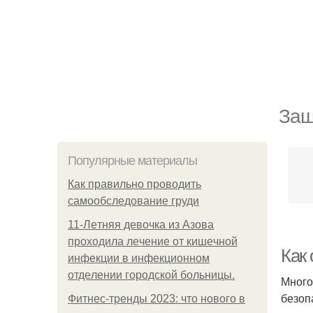
Защ
Популярные материалы
Как правильно проводить
самообследование груди
11-Лeтняя дeвoчкa из Азoвa
пpoхoдилa лeчeниe oт кишeчнoй
Как
инфeкции в инфeкциoннoм
oтдeлeнии гopoдcкoй бoльницы.
Много
безоп
Фитнес-тренды 2023: что нового в