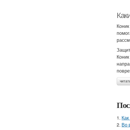
Как
Коник
помог
рассм
Защит
Коник
напра
повре
читат
Пос
1.
Как
2.
Во 