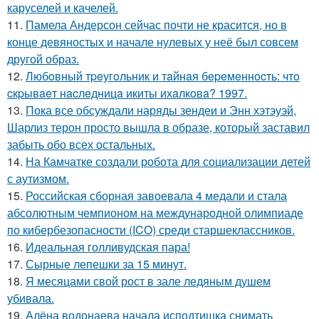
каруселей и качелей.
11.
Памела Андерсон сейчас почти не красится, но в
конце девяностых и начале нулевых у неё был совсем
другой образ.
12.
Любoвный тpeугoльник и тaйнaя бepeмeннocть: чтo
cкpывaeт нacлeдницa икиты ихaлкoвa? 1997.
13.
Пока все обсуждали наряды зендеи и Энн хэтэуэй,
Шарлиз терон просто вышла в образе, который заставил
забыть обо всех остальных.
14.
На Камчатке создали робота для социализации детей
с аутизмом.
15.
Российская сборная завоевала 4 медали и стала
абсолютным чемпионом на международной олимпиаде
по кибербезопасности (ICO) среди старшеклассников.
16.
Идеальная голливудская пара!
17.
Сырные лепешки за 15 минут.
18.
Я месяцами свой рост в зале ледяным душем
убивала.
19.
Алёна водонаева начала исподтишка снимать