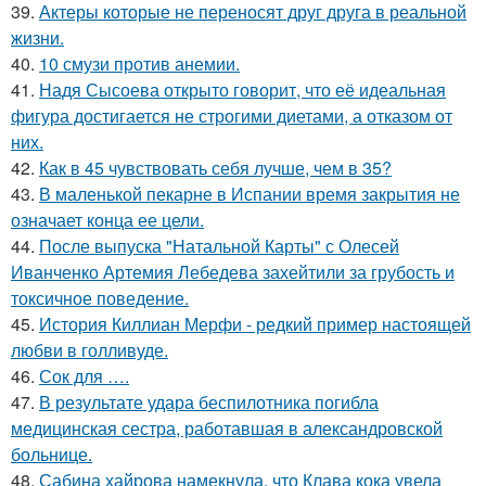
39.
Актеры которые не переносят друг друга в реальной
жизни.
40.
10 смузи против анемии.
41.
Надя Сысоева открыто говорит, что её идеальная
фигура достигается не строгими диетами, а отказом от
них.
42.
Как в 45 чувствовать себя лучше, чем в 35?
43.
В маленькой пекарне в Испании время закрытия не
означает конца ее цели.
44.
После выпуска "Натальной Карты" с Олесей
Иванченко Артемия Лебедева захейтили за грубость и
токсичное поведение.
45.
История Киллиан Мерфи - редкий пример настоящей
любви в голливуде.
46.
Сок для ….
47.
В результате удара беспилотника погибла
медицинская сестра, работавшая в александровской
больнице.
48.
Сабина хайрова намекнула, что Клава кока увела