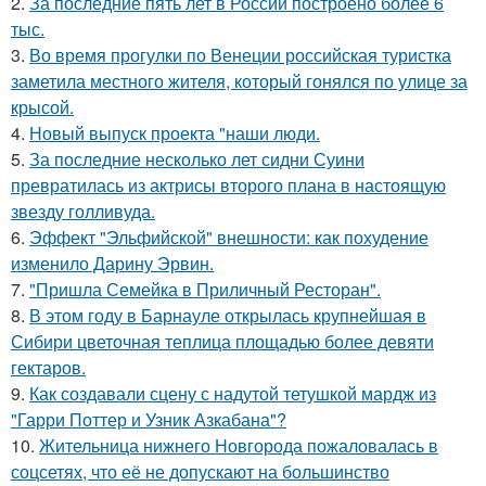
2.
За последние пять лет в России построено более 6
тыс.
3.
Во время прогулки по Венеции российская туристка
заметила местного жителя, который гонялся по улице за
крысой.
4.
Новый выпуск проекта "наши люди.
5.
За последние несколько лет сидни Суини
превратилась из актрисы второго плана в настоящую
звезду голливуда.
6.
Эффект "Эльфийской" внешности: как похудение
изменило Дарину Эрвин.
7.
"Пришла Семейка в Приличный Ресторан".
8.
В этом году в Барнауле открылась крупнейшая в
Сибири цветочная теплица площадью более девяти
гектаров.
9.
Как создавали сцену с надутой тетушкой мардж из
"Гарри Поттер и Узник Азкабана"?
10.
Жительница нижнего Новгорода пожаловалась в
соцсетях, что её не допускают на большинство