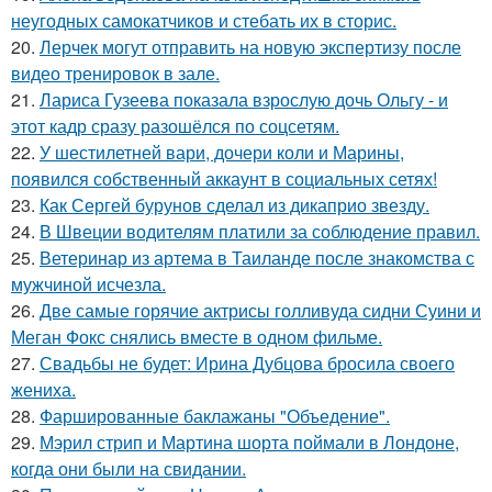
неугодных самокатчиков и стебать их в сторис.
20.
Лерчек могут отправить на новую экспертизу после
видео тренировок в зале.
21.
Лариса Гузеева показала взрослую дочь Ольгу - и
этот кадр сразу разошёлся по соцсетям.
22.
У шестилетней вари, дочери коли и Марины,
появился собственный аккаунт в социальных сетях!
23.
Как Сергей бурунов сделал из дикаприо звезду.
24.
В Швеции водителям платили за соблюдение правил.
25.
Ветеринар из артема в Таиланде после знакомства с
мужчиной исчезла.
26.
Две самые горячие актрисы голливуда сидни Суини и
Меган Фокс снялись вместе в одном фильме.
27.
Свадьбы не будет: Ирина Дубцова бросила своего
жениха.
28.
Фаршированные баклажаны "Объедение".
29.
Мэрил стрип и Мартина шорта поймали в Лондоне,
когда они были на свидании.