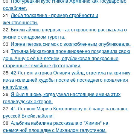
30.
Протурецкий курс Никола Армению как государство
ослабляет.
31.
Люба толкалина - пример стройности и
женственности.
32.
Билли айлиш впервые так откровенно рассказала о
жизни с синдромом туретта.
33.
Ирина пегова снимок с возлюбленным опубликовала.
34.
Татьяна Михалкова проникновенно поздравила свою
дочь Анну с её 52-летием, опубликовав прекрасные
старинные семейные фотографии.
35.
42-Летняя актриса Оливия уайлд ответила на критику
из-за излишней худобы после её последнего появления
на публике.
36.
Я был в шоке, когда узнал настоящие имена этих
голливудских актеров.
37.
41-Летнюю Марию Кожевникову всё чаще называют
русской Блейк лайвли!
38.
Альбина кабалина рассказала о "Химии" на
съемочной площадке с Михаилом галустяном.