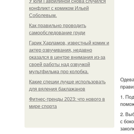
У юли Гаврилиной снова случился
конфликт с комиком Ильей
Соболевым.
Как правильно проводить
самообследование груди
Гарик Харламов, известный комик и
актер озвучивания, недавно
оказался в центре внимания из-за
своей работы над озвучкой
мультфильма про колобка.
Одева
Какие специи лучше использовать
прави
для вяления баклажанов
1. По
Фитнес-тренды 2023: что нового в
помож
мире спорта
2. Вы
с бок
закол