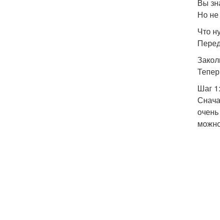
Вы зн
Но не
Что н
Перед
Закол
Тепер
Шаг 1
Снача
очень
можно