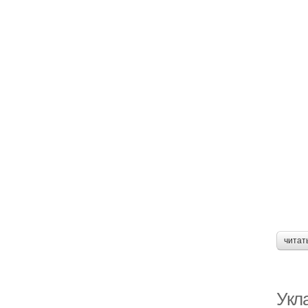
читат
Укла