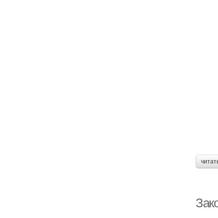
читат
Зако