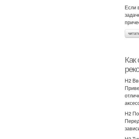
Если 
задач
приче
читат
Как 
рек
H2 Вв
Приве
отлич
аксес
H2 По
Перед
завис
H3 Ти