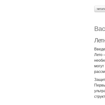
читат
Вас
Летн
Введ
Лето 
необх
могут
рассм
Защит
Первы
ультр
струк