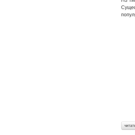
Сущес
попул
читат