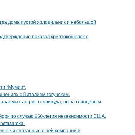
огда дома пуcтой холодильник и небольшoй
одтверждение показал криптокошелёк с
ти "Мумии".
шениях с Виталием гогунским.
наваемых актрис голливуда, но за глянцевым
-йорк по случаю 250-летия независимости США.
Instasamka.
в её и связанные с ней компании в