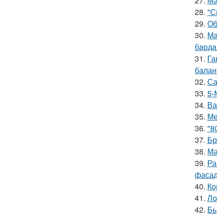
27.
Ма
28.
"С
29.
Об
30.
Мa
бaрдa
31.
Га
баланс
32.
Са
33.
5-
34.
Ва
35.
Ме
36.
"8
37.
Бр
38.
Ма
39.
Ра
фасад
40.
Ко
41.
Ло
42.
Бы