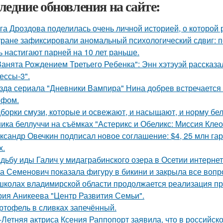
ледние обновления на сайте:
га Дроздова поделилась очень личной историей, о которой 
тране зафиксировали аномальный психологический сдвиг: п
ь настигают парней на 10 лет раньше.
Занята Рождением Третьего Ребенка": Энн хэтэуэй рассказ
ессы-3".
здa сериала "Дневники Вампира" Нина добрев встречается
ефом.
борки смузи, которые и освежают, и насыщают, и норму бел
ика беллуччи на съёмках "Астерикс и Обеликс: Миссия Клеоп
ксандр Овечкин подписал новое соглашение: $4, 25 млн гар
х.
дьбу иды Галич у мидаграбинского озера в Осетии интерне
а Семенович показала фигуру в бикини и закрыла все вопр
школах владимирской области продолжается реализация пр
рия Аникеева "Центр Развития Семьи".
ртофель в сливках запечённый.
-Летняя актриса Ксения Раппопорт заявила, что в российско