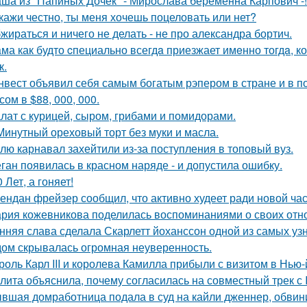
ша из "Папиных Дочек" - Мирослава беременна Карпович -!
кажи честно, ты меня хочешь поцеловать или нет?
жираться и ничего не делать - не про александра бортич.
ма как будто cпециально всегдa приезжает имeнно тогдa, к
к.
нвест объявил себя самым богатым рэпером в стране и в п
ом в $88, 000, 000.
лат с курицей, сыром, грибами и помидорами.
Минутный ореховый торт без муки и масла.
лю карнавал захейтили из-за поступления в топовый вуз.
ган появилась в красном наряде - и допустила ошибку.
0 Лет, а гоняет!
ендан фрейзер сообщил, что активно худеет ради новой час
рия кожевникова поделилась воспоминаниями о своих отно
нняя слава сделала Скарлетт йоханссон одной из самых уз
ом скрывалась огромная неуверенность.
роль Карл III и королева Камилла прибыли с визитом в Нью
лита объяснила, почему согласилась на совместный трек с 
вшая домработница подала в суд на кайли дженнер, обвини