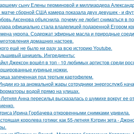
аршему сыну Елены перминовой и миллиардера Александра
 матче сборной США камера показала двух девушек - и фут
бовь Аксенова объяснила, почему не любит сниматься в по
лара официально стала владелицей подаренной Егором кр
мена укропа. Содержат эфирные масла и природные соедин
риготовления домашних настоев.
кого ещё не было ни разу за всю историю Youtube.
льшивый шницель. Ингредиенты:
йкл Джексон вошёл в топ - 10 любимых артистов среди рос
ршированные куриные ножки.
рица запеченная под тертым картофелем.
Индии из-за аномальной жары сотрудники энергослужб нач
форматоры водой прямо на улицах.
-Летняя Анна пересильд высказалась о шумихе вокруг ее 
иенко.
триса Ирина Горбачева откровенными снимками удивила.
стоящая королева готики: как 55-летняя Кэтрин зета - Джон
ры.