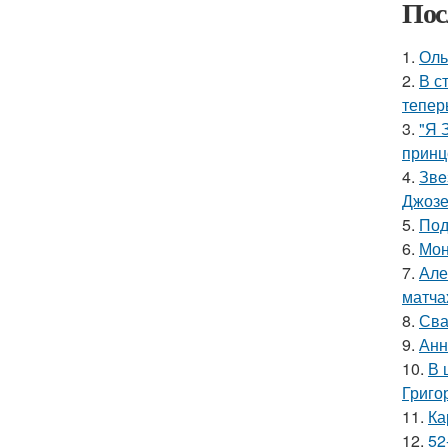
Пос
1.
Оль
2.
В с
тепер
3.
"Я 
принц
4.
Звe
Джоз
5.
Под
6.
Мон
7.
Але
матча
8.
Сва
9.
Анн
10.
В 
Григо
11.
Ка
12.
52