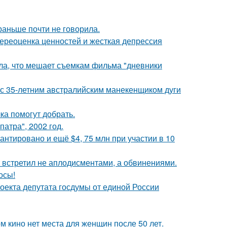
раньше почти не говорила.
ереоценка ценностей и жесткая депрессия
ала, что мешает съемкам фильма "дневники
 с 35-летним австралийским манекенщиком дуги
ка помогут добрать.
атра", 2002 год.
антировано и ещё $4, 75 млн при участии в 10
т встретил не аплодисментами, а обвинениями.
осы!
оекта депутата госдумы от единой России
м кино нет места для женщин после 50 лет.