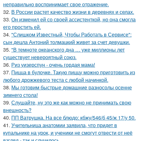
неправильно воспринимает свое отражение.
32.
В России растет качество жизни в деревнях и селах.
33.
Он изменил ей со своей ассистенткой, но она смогла
его простить ей.
34.
"Слишком Известный, Чтобы Работать в Сервисе":
сын децла Антоний толмацкий живет за счет девушки.
35.
"В темноте океанского дна … уже миллионы лет
существует невероятный союз.
36.
Риз уизерспун - очень гордая мама!
37.
Пицца в булочке. Такую пиццу можно приготовить из
любого дрожжевого теста с любой начинкой.
38.
Мы готовим быстрые домашние разносолы осенне
зимнего стола!
39.
Слушайте, ну это же как можно не принимать свою
внешность?
40.
ПП Ватрушка. На все блюдо: кбжу/546/б 45/ж 17/у 50.
41.
Учительница анатомии заявила, что придет в
купальнике на урок, и ученики не смогут отвести от неё
взгляд - так и случилось.