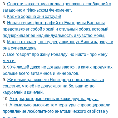
3.
Соцсети захлестнула волна тревожных сообщений о
загадочном "Июньском Феномене".
4.
Как же хороша энн хэтэуэй!
5.
Новая серия фотографий от Екатерины Варнавы
представляет собой яркий и стильный образ, который
подчеркивает её индивидуальность и чувство моды.
6.
Мало кто знает, но эту девушку зовут Винни харлоу - и
она супермодель.
7.
Все говорят про жену Роналду, но никто - про жену
месси.
8.
90% людей даже не догадываются, в каких продуктах
больше всего витаминов и минералов.
9.
Жительница нижнего Новгорода пожаловалась в
соцсетях, что её не допускают на большинство
каруселей и качелей.
10.
Актеры, которые очень похожи друг на друга!
11.
Аномально высокие температуры спровоцировали
проявление любопытного анатомического свойства у
мужчин.