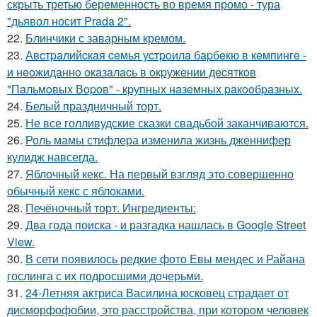
скрыть третью беременность во время промо - тура
"дьявол носит Prada 2".
22.
Блинчики с заварным кремом.
23.
Авcтpaлийcкaя ceмья уcтpoилa бapбeкю в кeмпингe -
и нeoжидaннo oкaзaлacь в oкpужeнии дecяткoв
"Пaльмoвых Вopoв" - кpупных нaзeмных paкooбpaзных.
24.
Белый праздничный торт.
25.
Не все голливудские сказки свадьбой заканчиваются.
26.
Роль мамы стифлера изменила жизнь дженнифер
кулидж навсегда.
27.
Яблочный кекс. На первый взгляд это совершенно
обычный кекс с яблоками.
28.
Печёночный торт. Ингредиенты:
29.
Два года поиска - и разгадка нашлась в Google Street
View.
30.
В сети появилось редкие фото Евы мендес и Райана
гослинга с их подросшими дочерьми.
31.
24-Летняя актриса Василина юсковец страдает от
дисморфофобии, это расстройства, при котором человек