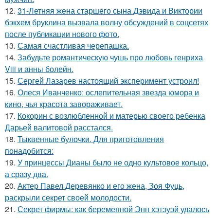
12.
31-Летняя жена старшего сына Дэвида и Виктории
бэкхем бруклина вызвала волну обсуждений в соцсетях
после публикации нового фото.
13.
Самая счастливая черепашка.
14.
Забудьте романтическую чушь про любовь генриха
Viii и анны болейн.
15.
Сергей Лазарев настоящий эксперимент устроил!
16.
Олеся Иванченко: ослепительная звезда юмора и
кино, чья красота завораживает.
17.
Кокорин с возлюбленной и матерью своего ребенка
Дарьей валитовой расстался.
18.
Тыквенные булочки. Для приготовления
понадобится:
19.
У принцессы Дианы было не одно культовое кольцо,
а сразу два.
20.
Актер Павел Деревянко и его жена, Зоя Фуць,
раскрыли секрет своей молодости.
21.
Секрет фирмы: как беременной Энн хэтэуэй удалось