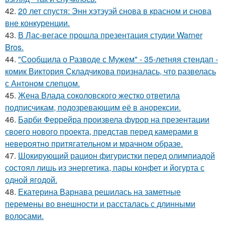
42.
20 лет спустя: Энн хэтэуэй снова в красном и снова
вне конкуренции.
43.
В Лас-вегасе прошла презентация студии Warner
Bros.
44.
"Сообщила о Разводе с Мужем" - 35-летняя стендап -
комик Виктория Складчикова призналась, что развелась
с Антоном слепцом.
45.
Жена Влада соколовского жестко ответила
подписчикам, подозревающим её в анорексии.
46.
Барби Феррейра произвела фурор на презентации
своего нового проекта, представ перед камерами в
невероятно притягательном и мрачном образе.
47.
Шокирующий рацион фигуристки перед олимпиадой
состоял лишь из энергетика, пары конфет и йогурта с
одной ягодой.
48.
Екатерина Варнава решилась на заметные
перемены во внешности и рассталась с длинными
волосами.