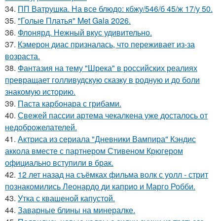
34.
ПП Ватрушка. На все блюдо: кбжу/546/б 45/ж 17/у 50.
35.
"Голые Платья" Met Gala 2026.
36.
Флонярд. Нежный вкус удивительно.
37.
Кэмерон диас призналась, что переживает из-за
возраста.
38.
Фантазия на тему "Шрека" в российских реалиях
превращает голливудскую сказку в родную и до боли
знакомую историю.
39.
Паста карбонара с грибами.
40.
Свежей пассии артема чекалкена уже досталось от
недоброжелателей.
41.
Актриса из сериала "Дневники Вампира" Кэндис
аккола вместе с партнером Стивеном Крюгером
официально вступили в брак.
42.
12 лет назад на съёмках фильма волк с уолл - стрит
познакомились Леонардо ди каприо и Марго Робби.
43.
Утка с квашеной капустой.
44.
Заварные блины на минералке.