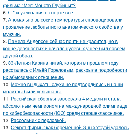
фильма "Мег: Монстр Глубины"?
6.
С * ксуализация в спорте всё.
7.
Аномально высокие температуры спровоцировали
проявление любопытного анатомического свойства у
мужчин.
8.
Памела Андерсон сейчас почти не красится, но в
конце девяностых и начале нулевых у неё был совсем
другой образ.
9.
33-Летняя Карина нигай, которая в прошлом году
рассталась с Ильёй Гореловым, раскрыла подробности
их абьюзивных отношений.
10.
Можно выдыхать: слухи не подтвердились и наши
молитвы были услышаны.
11.
Российская сборная завоевала 4 медали и стала
абсолютным чемпионом на международной олимпиаде
по кибербезопасности (ICO) среди старшеклассников.
12.
Рассольник с перловкой.
13.
Секрет фирмы: как беременной Энн хэтэуэй удалось