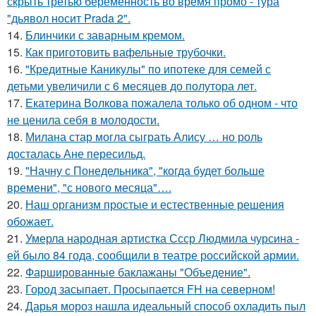
скрыть третью беременность во время промо - тура
"дьявол носит Prada 2".
14.
Блинчики с заварным кремом.
15.
Как приготовить вафельные трубочки.
16.
"Кредитные Каникулы" по ипотеке для семей с
детьми увеличили с 6 месяцев до полутора лет.
17.
Екатерина Волкова пожалела только об одном - что
не ценила себя в молодости.
18.
Милана стар могла сыграть Алису … но роль
досталась Ане пересильд.
19.
"Начну с Понедельника", "когда будет больше
времени", "с нового месяца"….
20.
Наш организм простые и естественные решения
обожает.
21.
Умерла народная артистка Ссср Людмила чурсина -
ей было 84 года, сообщили в театре российской армии.
22.
Фаршированные баклажаны "Объедение".
23.
Город засыпает. Просыпается FH на северном!
24.
Дарья мороз нашла идеальный способ охладить пыл