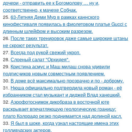
дочери - отправить ее к Богомолову … ну и,
соответственно, к мачехе Собчак.
25.
63-Летняя Деми Мур в рамках каннского
кинофестиваля появилась в фиолетовом платье Gucci с
длинным шлейфом и высоким разрезом.
26.
После таких тренировок даже самые широкие штаны
не скроют результат.
27.
Всегда под рукой свежий укроп.
28.
Слоеный салат "Орхидея".
29.
Кристина асмус и Маш милаш снова удивили
подписчиков новым совместным появлением.
30.
В доме всё максимально прозрачно и по - доброму.
31.
Нюша официально подтвердила новый роман - её
избранником стал музыкант и диджей Влад ханецкий.
32.
Аэрофотоснимок дикобpaза в восточной юте
раскрывает впечатляющую геологическую границу:
плато Колорадо резко поднимается над долиной касл.
33.
Я был в шоке, когда узнал настоящие имена этих
голливудских актеров.