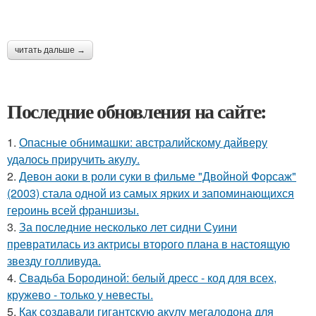
читать дальше →
Последние обновления на сайте:
1.
Опасные обнимашки: австралийскому дайверу
удалось приручить акулу.
2.
Девон аоки в роли суки в фильме "Двойной Форсаж"
(2003) стала одной из самых ярких и запоминающихся
героинь всей франшизы.
3.
За последние несколько лет сидни Суини
превратилась из актрисы второго плана в настоящую
звезду голливуда.
4.
Свадьба Бородиной: белый дресс - код для всех,
кружево - только у невесты.
5.
Как создавали гигантскую акулу мегалодона для