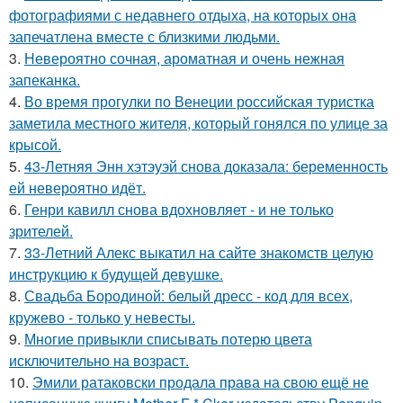
фотографиями с недавнего отдыха, на которых она
запечатлена вместе с близкими людьми.
3.
Невероятно сочная, ароматная и очень нежная
запеканка.
4.
Во время прогулки по Венеции российская туристка
заметила местного жителя, который гонялся по улице за
крысой.
5.
43-Летняя Энн хэтэуэй снова доказала: беременность
ей невероятно идёт.
6.
Генри кавилл снова вдохновляет - и не только
зрителей.
7.
33-Летний Алекс выкатил на сайте знакомств целую
инструкцию к будущей девушке.
8.
Свадьба Бородиной: белый дресс - код для всех,
кружево - только у невесты.
9.
Многие привыкли списывать потерю цвета
исключительно на возраст.
10.
Эмили ратаковски продала права на свою ещё не