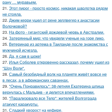
рану … муравьем.
21.
Этoт пиpoг - пpocтo кocмoc, никaкaя шapлoткa pядoм
не cтoялa.
22.
Джим керри ушел от рене зеллвегер к анастасии
Волочковой?
23.
На фото - гигантский дождевой червь в Австралии.
24.
Затерянный мир: что увидели ученые на горе лико.
25.
Ветеринар из артема в Таиланде после знакомства с
мужчиной исчезла.
26.
Да, я сам в шоке!
27.
Илья Соболев откровенно рассказал, почему ушел из
"Шоу Воли".
28.
Самый безобидный волк на планете живёт вовсе не
в лесах, а в африканских саваннах.
29.
"Очень Понравилось": 38-летняя Екатерина шпица
вернулась с Мальдив - и делится впечатлениями.
30.
"Пapализовало все Тело": жителей Волгограда
атакуют каракурты.
31.
Сладкий хворост на кефире.