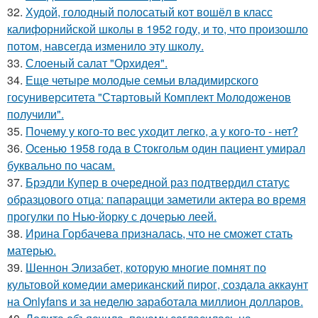
32.
Худой, голодный полосатый кот вошёл в класс
калифорнийской школы в 1952 году, и то, что произошло
потом, навсегда изменило эту школу.
33.
Слоеный салат "Орхидея".
34.
Еще четыре молодые семьи владимирского
госуниверситета "Стартовый Комплект Молодоженов
получили".
35.
Почему у кого-то вес уходит легко, а у кого-то - нет?
36.
Осенью 1958 года в Стокгольм один пациент умирал
буквально по часам.
37.
Брэдли Купер в очередной раз подтвердил статус
образцового отца: папарацци заметили актера во время
прогулки по Нью-йорку с дочерью леей.
38.
Ирина Горбачева призналась, что не сможет стать
матерью.
39.
Шеннон Элизабет, которую многие помнят по
культовой комедии американский пирог, создала аккаунт
на Onlyfans и за неделю заработала миллион долларов.