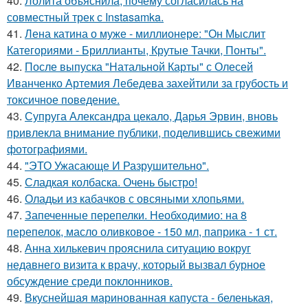
40.
Лолита объяснила, почему согласилась на
совместный трек с Instasamka.
41.
Лена катина о муже - миллионере: "Он Мыслит
Категориями - Бриллианты, Крутые Тачки, Понты".
42.
После выпуска "Натальной Карты" с Олесей
Иванченко Артемия Лебедева захейтили за грубость и
токсичное поведение.
43.
Супруга Александра цекало, Дарья Эрвин, вновь
привлекла внимание публики, поделившись свежими
фотографиями.
44.
"ЭТО Ужасающе И Разрушительно".
45.
Сладкая колбаска. Очень быстро!
46.
Оладьи из кабачков с овсяными хлопьями.
47.
Запеченные перепелки. Необходимио: на 8
перепелок, масло оливковое - 150 мл, паприка - 1 ст.
48.
Анна хилькевич прояснила ситуацию вокруг
недавнего визита к врачу, который вызвал бурное
обсуждение среди поклонников.
49.
Вкуснейшая маринованная капуста - беленькая,