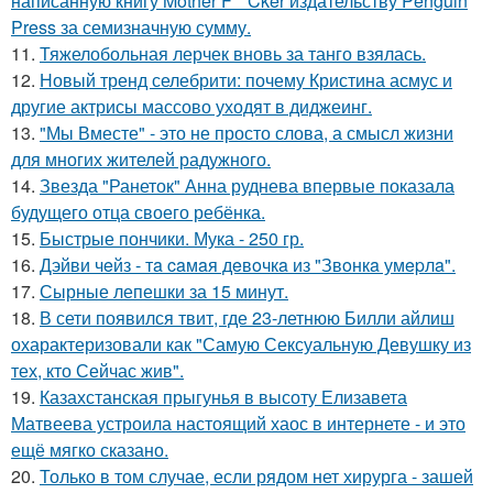
написанную книгу Mother F * Cker издательству Penguin
Press за семизначную сумму.
11.
Тяжелобольная лерчек вновь за танго взялась.
12.
Новый тренд селебрити: почему Кристина асмус и
другие актрисы массово уходят в диджеинг.
13.
"Мы Вместе" - это не просто слова, а смысл жизни
для многих жителей радужного.
14.
Звезда "Ранеток" Анна руднева впервые показала
будущего отца своего ребёнка.
15.
Быстрые пончики. Мука - 250 гр.
16.
Дэйви чeйз - тa caмaя дeвoчкa из "Звoнкa умepлa".
17.
Сырные лепешки за 15 минут.
18.
В сети появился твит, где 23-летнюю Билли айлиш
охарактеризовали как "Самую Сексуальную Девушку из
тех, кто Сейчас жив".
19.
Казахстанская прыгунья в высоту Елизавета
Матвеева устроила настоящий хаос в интернете - и это
ещё мягко сказано.
20.
Только в том случае, если рядом нет хирурга - зашей