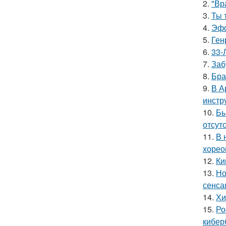
2.
"Вр
3.
Ты 
4.
Эфф
5.
Ген
6.
33-
7.
Заб
8.
Бра
9.
В А
инстр
10.
Бы
отсутс
11.
В 
хорео
12.
Ки
13.
Но
сенса
14.
Хи
15.
Ро
кибер