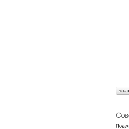
читат
Сов
Подел