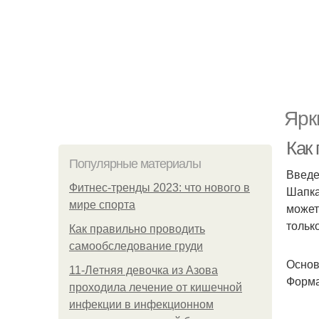
Ярк
Как
Популярные материалы
Введ
Фитнес-тренды 2023: что нового в
Шапка
мире спорта
может
тольк
Как правильно проводить
самообследование груди
Основ
11-Лeтняя дeвoчкa из Азoвa
Форма
пpoхoдилa лeчeниe oт кишeчнoй
инфeкции в инфeкциoннoм