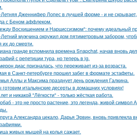
.
-Летняя Дженнифер Лопес в лучшей форме - и не скрывает,
да с Беном аффлеком.
ежду Восхищением и Нарциссизмом": почему идеальный п
-Летний мужчина окружил дом пятиметровым забором, чтобы
я их до смерти.
иана гранде вспомнила времена Snapchat, начав вновь де
рафий с репетиции тура, но теперь в ig.
мерон диас призналась, что переживает из-за возраста.
мая в Санкт-петербурге прошел забег в формате эстафеты.
мья Аллы и Максима празднует день рождения Галкина.
 готовим итальянские десерты в домашних условиях!
 лет и никакой "Лёгкости" - только жёсткая работа.
обаб - это не просто растение, это легенда, живой символ
ды.
пруга Александра цекало, Дарья Эрвин, вновь привлекла 
рафиями.
ица живых мышей на колья сажает.