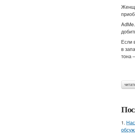
Женщи
приоб
AdMe.
добит
Если 
в зап
тона 
читат
Пос
1.
Нас
обсуж