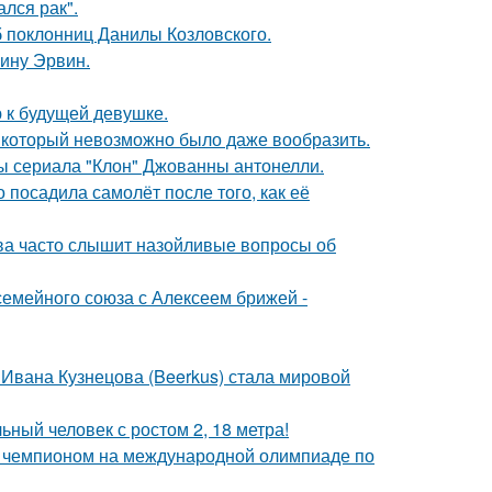
лся рак".
б поклонниц Данилы Козловского.
ину Эрвин.
 к будущей девушке.
т, который невозможно было даже вообразить.
ды сериала "Клон" Джованны антонелли.
 посадила самолёт после того, как её
а часто слышит назойливые вопросы об
семейного союза с Алексеем брижей -
 Ивана Кузнецова (Beerkus) стала мировой
ный человек с ростом 2, 18 метра!
м чемпионом на международной олимпиаде по