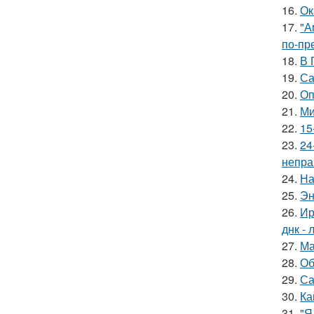
16.
Ок
17.
"А
по-пр
18.
В 
19.
Са
20.
Оп
21.
Ми
22.
15
23.
24
непра
24.
На
25.
Эн
26.
Ир
днк -
27.
Ма
28.
Об
29.
Са
30.
Ка
31.
"Я