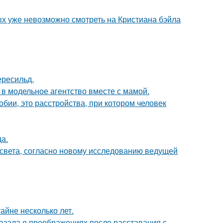
ых уже невозможно смотреть на Кристиана бэйла
ересильд.
 в модельное агентство вместе с мамой.
бии, это расстройства, при котором человек
да.
 света, согласно новому исследованию ведущей
айне несколько лет.
азала о преображениях после расставания с