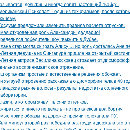
азывается, дельфины иногда ловят настоящий "Кайф".
мериканский Психопат" - один из тех фильмов, после котор
ежнему.
Госдуме пpeдложили изменить пpaвила расчёта отпусков.
мая откровенная роль Александры даддарио!
ределился победитель шоу "выжить в Дубае.
лана стар могла сыграть Алису … но роль досталась Ане п
-Летняя девушка из Сингапура пришла на открытый кастинг
-Летняя актриса Василина юсковец страдает от дисморфофо
вильно воспринимает свое отражение.
ш организм простые и естественные решения обожает.
н хэтэуэй откровенно рассказала о дисморфии тела в 43 го
ландские рыжие волосы - результат недостатка солнечного
 лаборатории.
газин, в котором живут тысячи оттенков.
жираться и ничего не делать - не про александра бортич.
мые яркие образы на дорожке премии телеканала РУ.
йли миноуг второй раз победила рак груди и держала это в т
 Проколола Пупок и Сделала Губы": Екатерина Шкуро расск