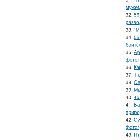
мужем
32.
56
разво
33.
"М
34.
55
боитс
35.
Ар
фотог
36.
Кэ
37.
1 
38.
Се
39.
Мы
40.
45
41.
Ба
приро
42.
Су
фотог
43.
Пт