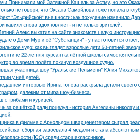
ачи Принимали мой Затяжной Кашель за Астму, но это Оказа
только не говори, что Оксана Самойлова тоже попала в клу
ект "Эльфийской" внешности: как похудение изменило Дар
ри кавилл снова вдохновляет - и не только зрителей.
Летний Алекс выкатил на сайте знакомств целую инструкцию
удьте о Деми Мур и её "Субстанции" - у нас готовится отве
зильское чудо: как выглядят взрослые дети 50-летней звез
ргентине 22-летняя курсантка лётной школы самостоятельно
уктор во время полёта покинул воздушное судно.
вшая участница шоу "Уральские Пельмени" Юлия Михалков
твии у неё детей.
недавнем интервью Ирина тонева раскрыла детали своего 
графом, далеким от мира шоу-бизнеса.
ш с грибами и курицей.
чь за решёткой ради поцелуя - история Ангелины николау и
цией.
щника в фильме с Арнольдом шварценеггером сыграл реаль
ссийская сборная завоевала 4 медали и стала абсолютны
безопасности (ICO) среди старшеклассников.