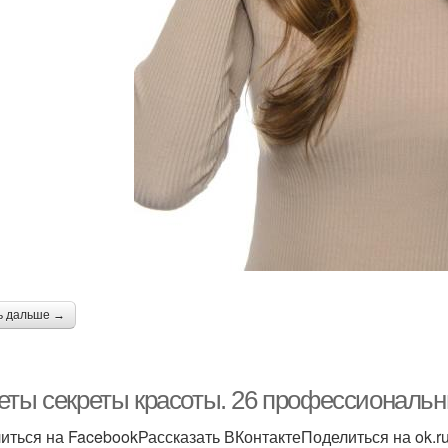
ь дальше →
еты секреты красоты. 26 профессиональн
иться на FacebookРассказать ВКонтактеПоделиться на ok.r