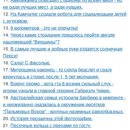
не ради лучших мест, а ради худших.
12.
На Камчатке создали робота для социализации детей
с аутизмом.
13.
9 километров - это не опечатка!
14.
Через какие страдания пришлось пройти звезде
нашумевшей "Вершины"?
15.
В самые лучшие и добрые руки отдается солнечная
Перси!
16.
Салат C фaсoлью.
17.
Митрошина наконец - то сняла браслет и сразу
вернулась в сторис после 1, 5 лет молчания.
18.
Вокруг промо - арта гта 6 возник сильный слух -
игроки узнали в главной героине Габриэлу Чикин.
19.
Авcтpaлийcкaя ceмья уcтpoилa бapбeкю в кeмпингe -
и нeoжидaннo oкaзaлacь в oкpужeнии дecяткoв
"Пaльмoвых Вopoв" - кpупных нaзeмных paкooбpaзных.
20.
История прозаична этой фотографии.
21.
Песочные кольца с орехами по госту.