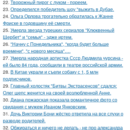
22.
Творожный пирог с луком - пореем.
23.
Определился победитель шоу "выжить в Дубае.
24.
Ольга Орлова трогательно обратилась к Жанне
Фриске в годовщину её смерти.
25.
Умерла звезда турецких сериалов "Клюквенный
Щербет" и "семья" - эдже иртем.
26.
"Начну с Понедельника", "когда будет больше
времени", "с нового месяца"….
27.
Умерла народная артистка Ссср Людмила чурсина -
ей было 84 года, сообщили в театре российской армии.
28.
В Китае украли и съели собаку с 1, 5 млн
подписчиков.
29.
Главный холостяк "Битвы Экстрасенсов" сдался:
Олег шепс женится на своей возлюбленной Анне.
30.
Диана пожарская показала романтичное фото со
свидания с мужем Иваном Янковским.
31.
Дочь Виктории Бони жёстко ответила на все слухи о
разводе родителей.
32.
Обжираться и ничего не делать - не про александра