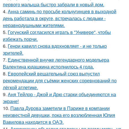
первого малыша быстро забрали в новый дом.
4.
Анна саминь по просьбе кольчугинцев в выходной
день работала в округе, встречалась с людьми -
неравнодушными жителями.
5.
Гогунский согласился играть в "Универе", чтобы
избежать порчи.
6.
Генри кавилл снова вдохновляет - и не только
зрителей.
7.
Единственной внучке легендарного модельера
Валентина юдашкина исполнилось 4 года.
8.
Европейский вещательный союз выпустил
рекомендации для съёмки женских соревнований по
лёгкой атлетике.
9.
Аня Тейлор - Джой и Дрю старки объединяются на
экране!
10.
Павла Дурова заметили в Париже в компании
неизвестной девушки, пока его возлюбленная Юлия
Вавилова находится в ОАЭ.
11.
Американец объездил стадионы по всему миру - но