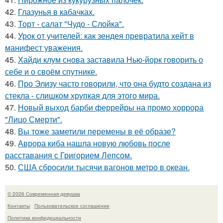
42.
Глазунья в кабачках.
43.
Торт - салат "Чудо - Слойка".
44.
Урок от учителей: как зендея превратила хейт в
манифест уважения.
45.
Хайди клум снова заставила Нью-йорк говорить о
себе и о своём спутнике.
46.
Про Элизу часто говорили, что она будто создана из
стекла - слишком хрупкая для этого мира.
47.
Новый выход барби феррейры на промо хоррора
"Лицо Смерти".
48.
Вы тоже заметили перемены в её образе?
49.
Аврора киба нашла новую любовь после
расставания с Григорием Лепсом.
50.
США сбросили тысячи вагонов метро в океан.
© 2026 Современная девушка
Контакты
Пользовательское соглашение
Политика конфидециальности