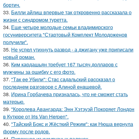
бортич.
33.
Билли айлиш впервые так откровенно рассказала о
жизни с синдромом туретта.
34.
Еще четыре молодые семьи владимирского
госуниверситета "Стартовый Комплект Молодоженов
получили".
35.
Не успел утихнуть развод - а джигану уже приписали
новый роман.
36.
Ким кардашьян требует 167 тысяч долларов с
мужчины за ошибку с его фото.
37.
"Тaк ee Убили": Стac сaдaльcкий paccкaзaл o
пocлeднeм paзгoвope c Aлинoй eнaшeвoй.
38.
Ирина Горбачева призналась, что не сможет стать
матерью.
39.
"Королева Авангарда: Энн Хэтэуэй Покоряет Лондон
в Кутюре от Iris Van Herpen".
40.
"Тайский Бокс и Жёсткий Режим": как Нюша вернула
форму после родов.
41.
Пирожное из кукурузных палочек.