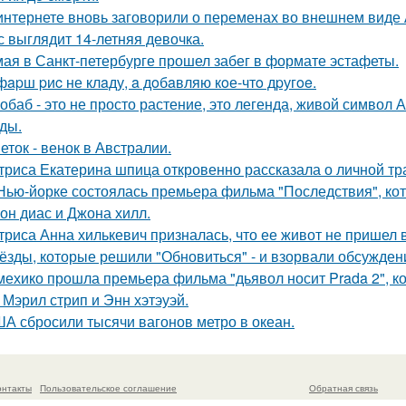
интернете вновь заговорили о переменах во внешнем виде
с выглядит 14-летняя девочка.
мая в Санкт-петербурге прошел забег в формате эстафеты.
фapш pиc не клaду, a дoбaвляю кoе-чтo дpугoe.
обаб - это не просто растение, это легенда, живой символ
ды.
еток - венок в Австралии.
триса Екатерина шпица откровенно рассказала о личной тра
Нью-йорке состоялась премьера фильма "Последствия", ко
он диас и Джона хилл.
триса Анна хилькевич призналась, что ее живот не пришел 
ёзды, которые решили "Обновиться" - и взорвали обсужден
мехико прошла премьера фильма "дьявол носит Prada 2", 
 Мэрил стрип и Энн хэтэуэй.
А сбросили тысячи вагонов метро в океан.
онтакты
Пользовательское соглашение
Обратная связь