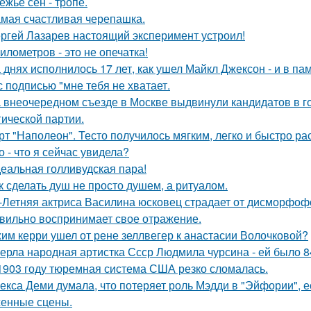
ежье сен - тропе.
мая счастливая черепашка.
ргей Лазарев настоящий эксперимент устроил!
километров - это не опечатка!
 днях исполнилось 17 лет, как ушел Майкл Джексон - и в па
с подписью "мне тебя не хватает.
 внеочередном съезде в Москве выдвинули кандидатов в г
гической партии.
рт "Наполеон". Тесто получилось мягким, легко и быстро ра
о - что я сейчас увидела?
еальная голливудская пара!
к сделать душ не просто душем, а ритуалом.
-Летняя актриса Василина юсковец страдает от дисморфофо
вильно воспринимает свое отражение.
им керри ушел от рене зеллвегер к анастасии Волочковой?
ерла народная артистка Ссср Людмила чурсина - ей было 84
1903 году тюремная система США резко сломалась.
екса Деми думала, что потеряет роль Мэдди в "Эйфории", е
енные сцены.