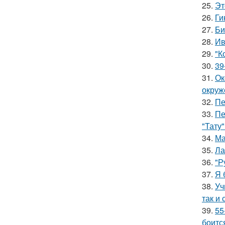
25.
Эт
26.
Ги
27.
Би
28.
Ив
29.
"К
30.
39
31.
Ок
окруж
32.
Пе
33.
Пе
"Тату"
34.
Ма
35.
Ла
36.
"Р
37.
Я 
38.
Уч
так и 
39.
55
боитс