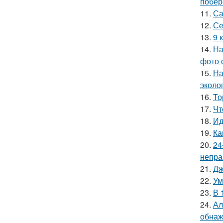
побер
11.
Са
12.
Се
13.
9 
14.
На
фото 
15.
На
эколо
16.
То
17.
Чт
18.
Ид
19.
Ка
20.
24
непра
21.
Дж
22.
Ум
23.
В 
24.
Ал
обнаж