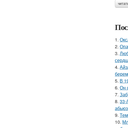
читат
Пос
1.
Окс
2.
Опа
3.
Люб
сердц
4.
Айз
берем
5.
В 1
6.
Он 
7.
Заб
8.
33-
абьюз
9.
Тем
10.
Мл