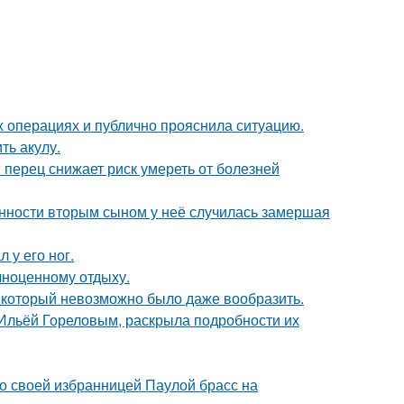
 операциях и публично прояснила ситуацию.
ть акулу.
 перец снижает риск умереть от болезней
енности вторым сыном у неё случилась замершая
 у его ног.
лноценному отдыху.
т, который невозможно было даже вообразить.
с Ильёй Гореловым, раскрыла подробности их
о своей избранницей Паулой брасс на