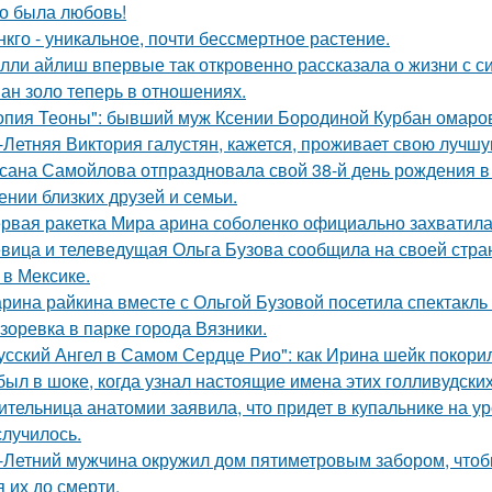
о была любовь!
нкго - уникальное, почти бессмертное растение.
лли айлиш впервые так откровенно рассказала о жизни с с
ан золо теперь в отношениях.
опия Теоны": бывший муж Ксении Бородиной Курбан омаров
-Летняя Виктория галустян, кажется, проживает свою лучшу
сана Самойлова отпраздновала свой 38-й день рождения в
ении близких друзей и семьи.
рвая ракетка Мира арина соболенко официально захватила
вица и телеведущая Ольга Бузова сообщила на своей страни
 в Мексике.
рина райкина вместе с Ольгой Бузовой посетила спектакль
зоревка в парке города Вязники.
усский Ангел в Самом Сердце Рио": как Ирина шейк покори
был в шоке, когда узнал настоящие имена этих голливудских
ительница анатомии заявила, что придет в купальнике на урок
случилось.
-Летний мужчина окружил дом пятиметровым забором, чтобы
я их до смерти.