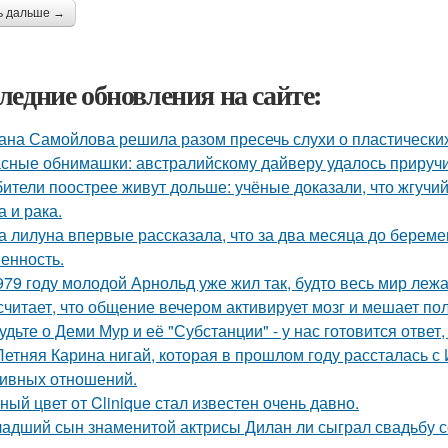
ь дальше →
ледние обновления на сайте:
ана Самойлова решила разом пресечь слухи о пластических
сные обнимашки: австралийскому дайверу удалось приручи
ители поострее живут дольше: учёные доказали, что жгучий
а и рака.
а лилуна впервые рассказала, что за два месяца до берем
енность.
979 году молодой Арнольд уже жил так, будто весь мир лежал
считает, что общение вечером активирует мозг и мешает по
удьте о Деми Мур и её "Субстанции" - у нас готовится отве
Летняя Карина нигай, которая в прошлом году рассталась 
ивных отношений.
ный цвет от Clinique стал известен очень давно.
адший сын знаменитой актрисы Дилан ли сыграл свадьбу с