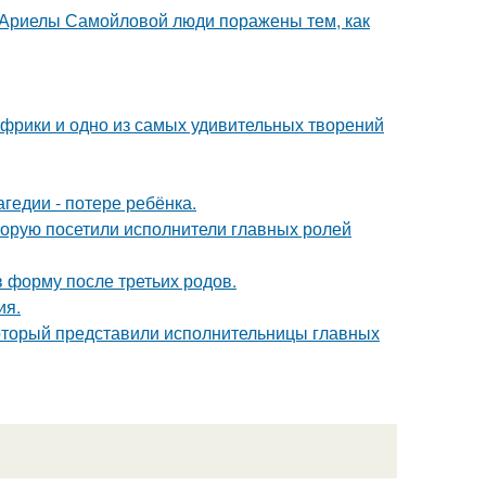
 Ариелы Самойловой люди поражены тем, как
 Африки и одно из самых удивительных творений
гедии - потере ребёнка.
торую посетили исполнители главных ролей
в форму после третьих родов.
ия.
который представили исполнительницы главных