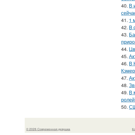
40.
В 
сейча
41.
1 
42.
B 
43.
Ба
приро
44.
Цв
45.
Ак
46.
В 
Кэмер
47.
Ак
48.
Зв
49.
В 
ролей
50.
СШ
© 2026 Современная девушка
К