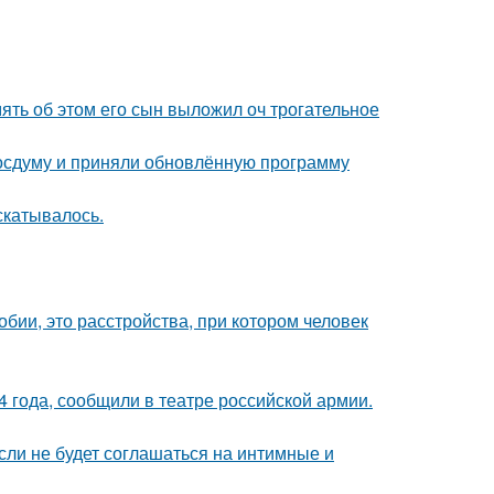
мять об этом его сын выложил оч трогательное
осдуму и приняли обновлённую программу
скатывалось.
бии, это расстройства, при котором человек
 года, сообщили в театре российской армии.
сли не будет соглашаться на интимные и