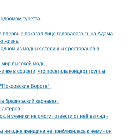
индромом туретта.
 впервые показал лицо годовалого сына Адама.
ю жизнь.
 одном из модных столичных ресторанов в
 мир высокой моды.
чке в соцсети, что посетила концерт группы
 "Покровские Ворота".
ла бразильский карнавал.
 актеров.
, и ученики не смогут отвести от неё взгляд -
 ни одна женщина не приблизилась к нему - он