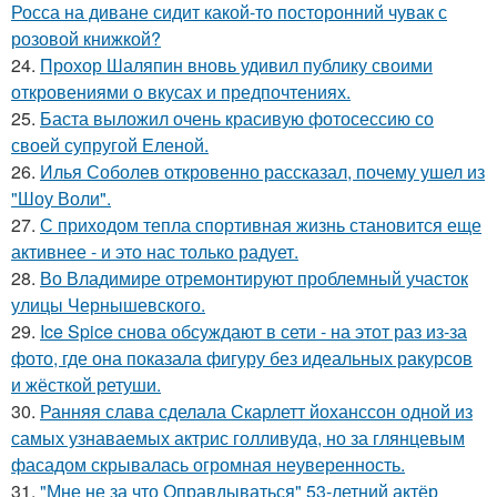
Росса на диване сидит какой-то посторонний чувак с
розовой книжкой?
24.
Прохор Шаляпин вновь удивил публику своими
откровениями о вкусах и предпочтениях.
25.
Баста выложил очень красивую фотосессию со
своей супругой Еленой.
26.
Илья Соболев откровенно рассказал, почему ушел из
"Шоу Воли".
27.
С приходом тепла спортивная жизнь становится еще
активнее - и это нас только радует.
28.
Во Владимире отремонтируют проблемный участок
улицы Чернышевского.
29.
Ice Spice снова обсуждают в сети - на этот раз из-за
фото, где она показала фигуру без идеальных ракурсов
и жёсткой ретуши.
30.
Ранняя слава сделала Скарлетт йоханссон одной из
самых узнаваемых актрис голливуда, но за глянцевым
фасадом скрывалась огромная неуверенность.
31.
"Мне не за что Оправдываться" 53-летний актёр