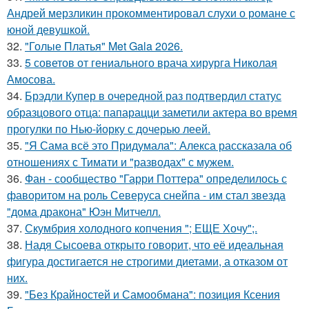
Андрей мерзликин прокомментировал слухи о романе с
юной девушкой.
32.
"Голые Платья" Met Gala 2026.
33.
5 советов от гениального врача хирурга Николая
Амосова.
34.
Брэдли Купер в очередной раз подтвердил статус
образцового отца: папарацци заметили актера во время
прогулки по Нью-йорку с дочерью леей.
35.
"Я Сама всё это Придумала": Алекса рассказала об
отношениях с Тимати и "разводах" с мужем.
36.
Фан - сообщество "Гарри Поттера" определилось с
фаворитом на роль Северуса снейпа - им стал звезда
"дома дракона" Юэн Митчелл.
37.
Скумбрия холодного копчения "; ЕЩЕ Хочу";.
38.
Надя Сысоева открыто говорит, что её идеальная
фигура достигается не строгими диетами, а отказом от
них.
39.
"Без Крайностей и Самообмана": позиция Ксения