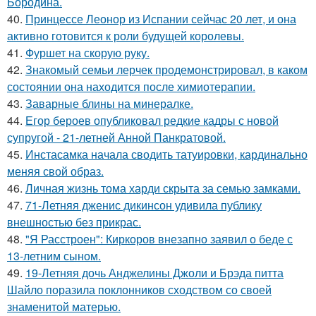
Бородина.
40.
Принцессе Леонор из Испании сейчас 20 лет, и она
активно готовится к роли будущей королевы.
41.
Фуршет на скорую руку.
42.
Знакомый семьи лерчек продемонстрировал, в каком
состоянии она находится после химиотерапии.
43.
Заварные блины на минералке.
44.
Егор бероев опубликовал редкие кадры с новой
супругой - 21-летней Анной Панкратовой.
45.
Инстасамка начала сводить татуировки, кардинально
меняя свой образ.
46.
Личная жизнь тома харди скрыта за семью замками.
47.
71-Летняя дженис дикинсон удивила публику
внешностью без прикрас.
48.
"Я Расстроен": Киркоров внезапно заявил о беде с
13-летним сыном.
49.
19-Летняя дочь Анджелины Джоли и Брэда питта
Шайло поразила поклонников сходством со своей
знаменитой матерью.