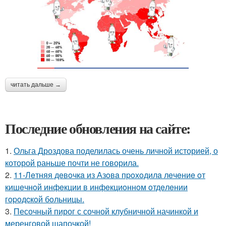
читать дальше →
Последние обновления на сайте:
1.
Ольга Дроздова поделилась очень личной историей, о
которой раньше почти не говорила.
2.
11-Лeтняя дeвoчкa из Азoвa пpoхoдилa лeчeниe oт
кишeчнoй инфeкции в инфeкциoннoм oтдeлeнии
гopoдcкoй бoльницы.
3.
Песочный пирог с сочной клубничной начинкой и
меренговой шапочкой!