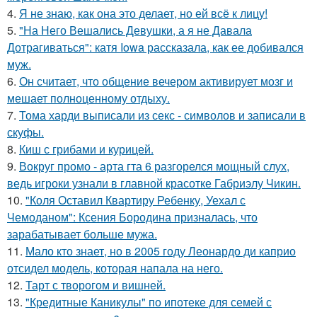
4.
Я не знаю, как она это делает, но ей всё к лицу!
5.
"На Него Вешались Девушки, а я не Давала
Дотрагиваться": катя Iowa рассказала, как ее добивался
муж.
6.
Он считает, что общение вечером активирует мозг и
мешает полноценному отдыху.
7.
Тома харди выписали из секс - символов и записали в
скуфы.
8.
Киш с грибами и курицей.
9.
Вокруг промо - арта гта 6 разгорелся мощный слух,
ведь игроки узнали в главной красотке Габриэлу Чикин.
10.
"Коля Оставил Квартиру Ребенку, Уехал с
Чемоданом": Ксения Бородина призналась, что
зарабатывает больше мужа.
11.
Мало кто знает, но в 2005 году Леонардо ди каприо
отсидел модель, которая напала на него.
12.
Тарт с творогом и вишней.
13.
"Кредитные Каникулы" по ипотеке для семей с