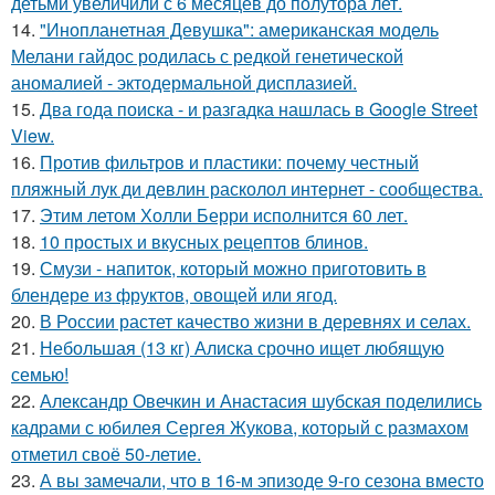
детьми увеличили с 6 месяцев до полутора лет.
14.
"Инопланетная Девушка": американская модель
Мелани гайдос родилась с редкой генетической
аномалией - эктодермальной дисплазией.
15.
Два года поиска - и разгадка нашлась в Google Street
View.
16.
Против фильтров и пластики: почему честный
пляжный лук ди девлин расколол интернет - сообщества.
17.
Этим летом Холли Берри исполнится 60 лет.
18.
10 простых и вкусных рецептов блинов.
19.
Смузи - напиток, который можно приготовить в
блендере из фруктов, овощей или ягод.
20.
В России растет качество жизни в деревнях и селах.
21.
Небольшая (13 кг) Алиска срочно ищет любящую
семью!
22.
Александр Овечкин и Анастасия шубская поделились
кадрами с юбилея Сергея Жукова, который с размахом
отметил своё 50-летие.
23.
А вы замечали, что в 16-м эпизоде 9-го сезона вместо