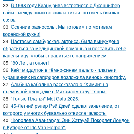
32.
В 1998 году Киану ривз встретился с Дженнифер
сайм - между ними возникла тихая, но очень близкая
связь.
33.
Осенние разносолы. Мы готовим по мотивам
корейской кухни!
34.
Настасья самбурская, актриса, была вынуждена
обратиться за медицинской помощью и поставить себе
капельницу, чтобы справиться с напряжением.
35.
"80 Лет, а гоняет!
36.
Кейт миддлтон в тёмно-синем пальто - платье и
украшениях из сапфиров возложила венок к кенотафу.
37.
Альбина кабалина рассказала о "Химии" на
съемочной площадке с Михаилом галустяном.
38.
"Голые Платья" Met Gala 2026.
39.
45-Летний рэпер Рэй Джей сделал заявление, от
которого у многих буквально отвисла челюсть.
40.
"Королева Авангарда: Энн Хэтэуэй Покоряет Лондон
в Кутюре от Iris Van Herpen".