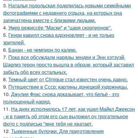
3.
Наталья подольская поделилась новыми семейными
фотографиями с недавнего отдыха, на которых она
запечатлена вместе с близкими людьми.
4.
Умер режиссёр "Маски" и "царя скорпионов".
5.
Генри кавилл снова вдохновляет - и не только
зрителей.
6.
Банан - не чемпион по калию.
7.
Пока все обсуждали наряды зендеи и Энн хэтэуэй,
Шарлиз терон просто вышла в образе, который заставил
забыть обо всех остальных.
8.
Темный цвет от Clinique стал известен очень давно.
9.
Путешествие в Ссср: картины донецкой художницы.
10.
Джулия Фокс снова доказывает, что бельё - это
полноценный наряд.
11.
На днях исполнилось 17 лет, как ушел Майкл Джексон
- и в память об этом его сын выложил оч трогательное
фото с подписью "мне тебя не хватает.
12.
Тыквенные булочки. Для приготовления