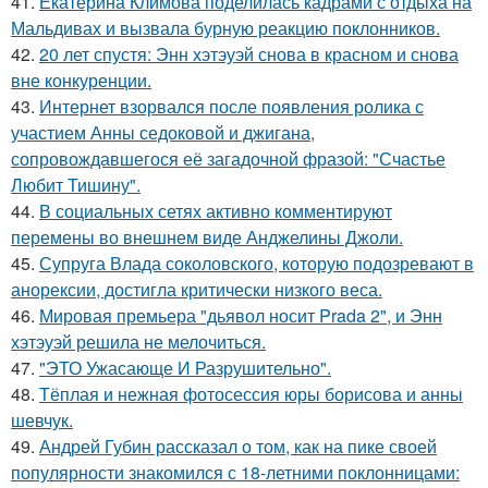
41.
Екатерина Климова поделилась кадрами с отдыха на
Мальдивах и вызвала бурную реакцию поклонников.
42.
20 лет спустя: Энн хэтэуэй снова в красном и снова
вне конкуренции.
43.
Интернет взорвался после появления ролика с
участием Анны седоковой и джигана,
сопровождавшегося её загадочной фразой: "Счастье
Любит Тишину".
44.
В социальных сетях активно комментируют
перемены во внешнем виде Анджелины Джоли.
45.
Супруга Влада соколовского, которую подозревают в
анорексии, достигла критически низкого веса.
46.
Мировая премьера "дьявол носит Prada 2", и Энн
хэтэуэй решила не мелочиться.
47.
"ЭТО Ужасающе И Разрушительно".
48.
Тёплая и нежная фотосессия юры борисова и анны
шевчук.
49.
Андрей Губин рассказал о том, как на пике своей
популярности знакомился с 18-летними поклонницами: