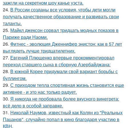
зажгли на секретном шоу канье уэста.
24.
В России созданы все условия, чтобы дети могли
получать качественное образование и развивать свои
таланты.
25.
Майкл джексон сорвал тридцать модных показов в
Париже ради Наоми.
26.
Фитнес - эволюция Дженнифер энистон: как в 57 лет
выглядеть лучше тридцатилетних.
27.
Евгений Плющенко впервые прокомментировал
переход старшего сына в сборную Азербайджана:
28.
В южной Корее придумали свой вариант борьбы с
буллингом.
29.
С приходом тепла спортивная жизнь становится еще
активнее - и это нас только радует.
30.
Я никогда не пробовала более вкусного винегрета:
всё дело в особой заправке.
31.
Николай Наумов, известный как Колян из "Реальных
Пацанов", случайно попал в кино благодаря участию в
КВН.