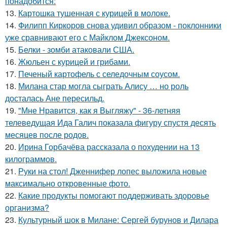
понадобится:
13.
Картошка тушенная с курицей в молоке.
14.
Филипп Киркоров снова удивил образом - поклонники
уже сравнивают его с Майклом Джексоном.
15.
Белки - зомби атаковали США.
16.
Жюльен с курицей и грибами.
17.
Печеный картофель с селедочным соусом.
18.
Милана стар могла сыграть Алису … но роль
досталась Ане пересильд.
19.
"Мне Нравится, как я Выгляжу" - 36-летняя
телеведущая Ида Галич показала фигуру спустя десять
месяцев после родов.
20.
Ирина Горбачёва рассказала о похудении на 13
килограммов.
21.
Руки на стол! Дженнифер лопес выложила новые
максимально откровенные фото.
22.
Какие продукты помогают поддерживать здоровье
организма?
23.
Культурный шок в Милане: Сергей бурунов и Дилара