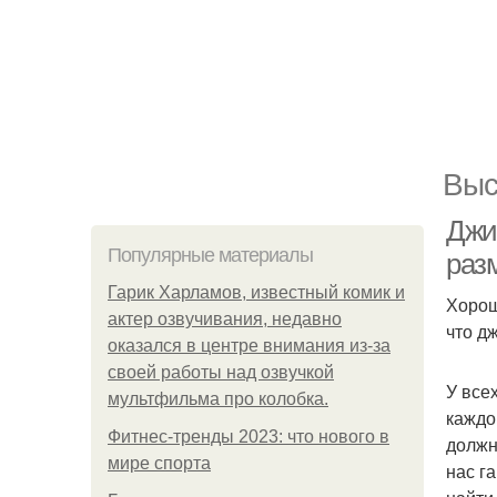
Выс
Джи
Популярные материалы
раз
Гарик Харламов, известный комик и
Хорош
актер озвучивания, недавно
что д
оказался в центре внимания из-за
своей работы над озвучкой
У все
мультфильма про колобка.
каждо
Фитнес-тренды 2023: что нового в
должн
мире спорта
нас г