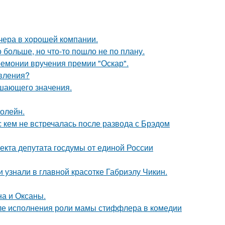
чера в хорошей компании.
больше, но что-то пошло не по плану.
ремонии вручения премии "Оскар".
явления?
ешающего значения.
болейн.
с кем не встречалась после развода с Брэдом
екта депутата госдумы от единой России
и узнали в главной красотке Габриэлу Чикин.
на и Оксаны.
ле исполнения роли мамы стиффлера в комедии