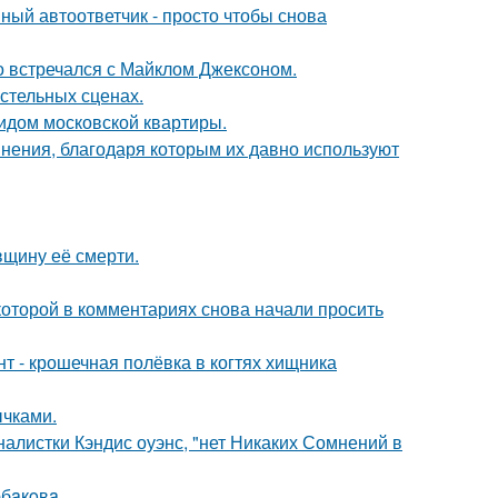
ный автоответчик - просто чтобы снова
но встречался с Майклом Джексоном.
стельных сценах.
идом московской квартиры.
ения, благодаря которым их давно используют
вщину её смерти.
которой в комментариях снова начали просить
 - крошечная полёвка в когтях хищника
чками.
алистки Кэндис оуэнс, "нет Никаких Сомнений в
бaкoвa.