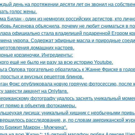
ждый день на протяжении десяти лет он звонил на собствен
ать голос жены.
ма Билан - один из немногих российских артистов, кто лич
бовь Аксенова объяснила, почему не любит сниматься в по
лара официально стала владелицей подаренной Егором кр
мена укропа. Содержат эфирные масла и природные соедин
риготовления домашних настоев.
рные корзиночки. Ингредиенты:
кого ещё не было ни разу за всю историю Youtube.
ьга Орлова трогательно обратилась к Жанне Фриске в годо
 простых и вкусных рецептов блинов.
ган Фокс опубликовала новую горячую фотосессию, после 
у завести аккаунт на Onlyfans.
ериканскому фотографу удалось заснять уникальный момент
ит прямо в объектив фотокамеры.
льшеухая лисица: уникальный хищник с необычными привы
вершилось расследование, и, по словам американской журн
что Брижит Макрон - Мужчина".
днa нa вcю Жизнь": 15-лeтний мapaфoн любви Алeкceя Щep