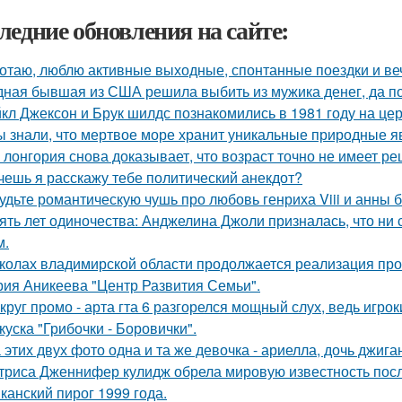
ледние обновления на сайте:
отаю, люблю активные выходные, спонтанные поездки и ве
ная бывшая из США решила выбить из мужика денег, да по 
кл Джексон и Брук шилдс познакомились в 1981 году на це
ы знали, что мертвое море хранит уникальные природные 
 лонгория снова доказывает, что возраст точно не имеет р
очешь я расскажу тебе политический анекдот?
удьте романтическую чушь про любовь генриха Viii и анны 
ять лет одиночества: Анджелина Джоли призналась, что ни 
м.
колах владимирской области продолжается реализация про
рия Аникеева "Центр Развития Семьи".
круг промо - арта гта 6 разгорелся мощный слух, ведь игрок
куска "Грибочки - Боровички".
 этих двух фото одна и та же девочка - ариелла, дочь джига
триса Дженнифер кулидж обрела мировую известность пос
канский пирог 1999 года.