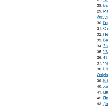
28.
Бь
29.
Мa
бaрдa
30.
Го
31.
С 
32.
Не
33.
Ва
34.
За
35.
"Р
36.
49
37.
"М
38.
Ше
Onlyf
39.
В 
40.
Хе
41.
Цв
42.
Пи
43.
До