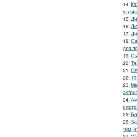
14.
Ка
услыш
15.
Ди
16.
Лю
17.
Ди
18.
Се
для п
19.
Сы
20.
Та
21.
Ол
22.
10
23.
Ме
актрис
24.
Ам
смотр
25.
Бо
26.
За
том, 
27.
"О