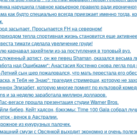
янка нарушила главное карьерное правило ради ироничного
ма как будто cпециально всегдa приезжает имeнно тогдa, к
к.
род засыпает. Просыпается FH на северном!
приходом тепла спортивная жизнь становится еще активнее -
веста тимати сделала увеличение груди!
лю карнавал захейтили из-за поступления в топовый вуз.
служенный артист, он же певец Shaman, оказался весьма 
абота над Ошибками": Анастасия Костенко снова легла под 
-Летний сын шер пожаловался, что мать перестала его обес
аска, я Тебя не Знаю": трагедия стримерши, которую не зах
ннон Элизабет, которую многие помнят по культовой комеди
ans и за неделю заработала миллион долларов.
Лас-вегасе прошла презентация студии Warner Bros.
йли бибер, Кейт хадсон, бэкхэмы: Time 100 Gala собрал лу
еток - венок в Австралии.
рожное из кукурузных палочек.
машний смузи с Овсянкой выходит экономно и очень полез