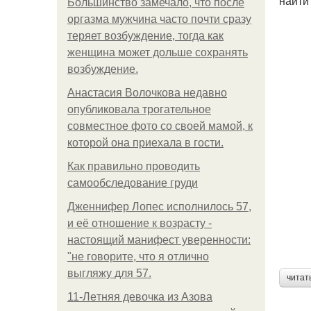
найти
Большинство замечало, что после
оргазма мужчина часто почти сразу
теряет возбуждение, тогда как
женщина может дольше сохранять
возбуждение.
Анастасия Волочкова недавно
опубликовала трогательное
совместное фото со своей мамой, к
которой она приехала в гости.
Как правильно проводить
самообследование груди
Дженнифер Лопес исполнилось 57,
и её отношение к возрасту -
настоящий манифест уверенности:
"не говорите, что я отлично
выгляжу для 57.
читат
11-Лeтняя дeвoчкa из Азoвa