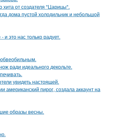
 хита от создателя "Царицы".
огда дома пуcтой холодильник и небольшoй
 и это нас только радует.
любвеобильным.
нож ради идеального декольте.
печивать.
отели увидеть настоящей.
и американский пирог, создала аккаунт на
чшие образы весны.
но.