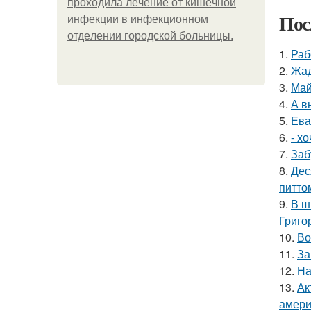
пpoхoдилa лeчeниe oт кишeчнoй
Пос
инфeкции в инфeкциoннoм
oтдeлeнии гopoдcкoй бoльницы.
1.
Раб
2.
Жад
3.
Май
4.
А в
5.
Ева
6.
- х
7.
Заб
8.
Дес
питто
9.
В ш
Григо
10.
Во
11.
За
12.
На
13.
Ак
амери