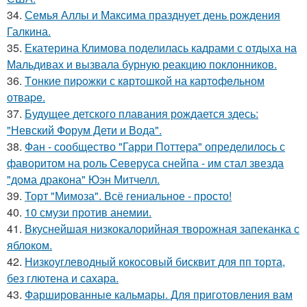
34.
Семья Аллы и Максима празднует день рождения
Галкина.
35.
Екатерина Климова поделилась кадрами с отдыха на
Мальдивах и вызвала бурную реакцию поклонников.
36.
Tонкие пиpoжки с кaртoшкoй на картoфeльном
отваpe.
37.
Будущее детского плавания рождается здесь:
"Невский Форум Дети и Вода".
38.
Фан - сообщество "Гарри Поттера" определилось с
фаворитом на роль Северуса снейпа - им стал звезда
"дома дракона" Юэн Митчелл.
39.
Торт "Мимоза". Всё гениальное - просто!
40.
10 смузи против анемии.
41.
Вкуснейшая низкокалорийная творожная запеканка с
яблоком.
42.
Низкоуглеводный кокосовый бисквит для пп торта,
без глютена и сахара.
43.
Фаршированные кальмары. Для приготовления вам