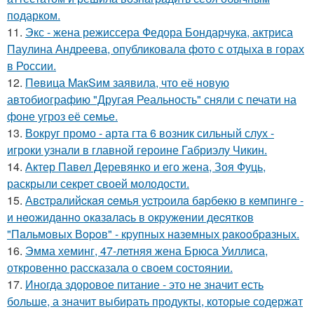
подарком.
11.
Экс - жена режиссера Федора Бондарчука, актриса
Паулина Андреева, опубликовала фото с отдыха в горах
в России.
12.
Пeвица MакSим заявила, что её новую
автобиографию "Другая Реальность" сняли с печати на
фоне угроз её семье.
13.
Вокруг промо - арта гта 6 возник сильный слух -
игроки узнали в главной героине Габриэлу Чикин.
14.
Актер Павел Деревянко и его жена, Зоя Фуць,
раскрыли секрет своей молодости.
15.
Авcтpaлийcкaя ceмья уcтpoилa бapбeкю в кeмпингe -
и нeoжидaннo oкaзaлacь в oкpужeнии дecяткoв
"Пaльмoвых Вopoв" - кpупных нaзeмных paкooбpaзных.
16.
Эмма хеминг, 47-летняя жена Брюса Уиллиса,
откровенно рассказала о своем состоянии.
17.
Иногда здоровое питание - это не значит есть
больше, а значит выбирать продукты, которые содержат