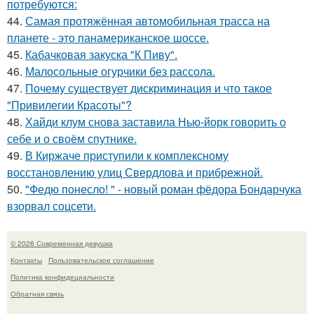
потребуются:
44.
Самая протяжённая автомобильная трасса на
планете - это панамериканское шоссе.
45.
Кабачковая закуска "К Пиву".
46.
Малосольные огурчики без рассола.
47.
Почему существует дискриминация и что такое
"Привилегии Красоты"?
48.
Хайди клум снова заставила Нью-йорк говорить о
себе и о своём спутнике.
49.
В Киржаче приступили к комплексному
восстановлению улиц Свердлова и прибрежной.
50.
"Федю понесло! " - новый роман фёдора Бондарчука
взорвал соцсети.
© 2026 Современная девушка
Контакты
Пользовательское соглашение
Политика конфидециальности
Обратная связь