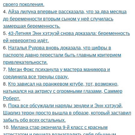
своего поколения.
4.
Айза лилуна впервые рассказала, что за два месяца
до беременности вторым сыном у неё случилась
замершая беременность.
5.
43-Летняя Энн хэтэуэй снова доказала: беременность
ей невероятно идёт.
6.
Наталья Рудова вновь доказала, что цифры в
паспорте давно перестали быть главным критерием
привлекательности.
7.
Меган Фокс психанула у мастера маникюра и
соединила все тренды сразу.
8.
Кто зависал на оранжевом ютубе, тот, возможно,
натыкался на актрису с огромными глазами, Саммер
Роберт.
9.
Пока все обсуждали наряды зендеи и Энн хэтэуэй,
Шарлиз терон просто вышла в образе, который заставил
забыть обо всех остальных.
10.
Милана стар окончила 9-й класс с красным
аттестатом и решила вознаградить себя обычным