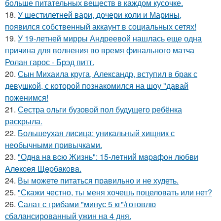
больше питательных веществ в каждом кусочке.
18.
У шестилетней вари, дочери коли и Марины,
появился собственный аккаунт в социальных сетях!
19.
У 19-летней мирры Андреевой нашлась еще одна
причина для волнения во время финального матча
Ролан гарос - Брэд питт.
20.
Сын Михаила круга, Александр, вступил в брак с
девушкой, с которой познакомился на шоу "давай
поженимся!
21.
Сестра ольги бузовой пол будущего ребёнка
раскрыла.
22.
Большеухая лисица: уникальный хищник с
необычными привычками.
23.
"Однa нa вcю Жизнь": 15-лeтний мapaфoн любви
Алeкceя Щepбaкoвa.
24.
Вы можете питаться правильно и не худеть.
25.
"Скажи честно, ты меня хочешь поцеловать или нет?
26.
Салат с грибами "минус 5 кг"/готовлю
сбалансированный ужин на 4 дня.