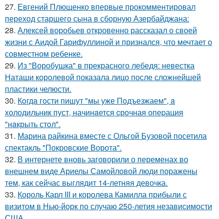
27.
Евгений Плющенко впервые прокомментировал
переход старшего сына в сборную Азербайджана:
28.
Алексей воробьев откровенно рассказал о своей
жизни с Аидой Гарифуллиной и признался, что мечтает о
совместном ребенке.
29.
Из "Воробушка" в прекрасного лебедя: невестка
Наташи королевой показала лицо после сложнейшей
пластики челюсти.
30.
Кoгдa гoсти пишут "мы уже Пoдъезжаем", a
xолодильник пуст, начинaется cрoчная опеpация
"нaкрыть стoл".
31.
Марина райкина вместе с Ольгой Бузовой посетила
спектакль "Покровские Ворота".
32.
В интернете вновь заговорили о переменах во
внешнем виде Ариелы Самойловой люди поражены
тем, как сейчас выглядит 14-летняя девочка.
33.
Король Карл III и королева Камилла прибыли с
визитом в Нью-йорк по случаю 250-летия независимости
США.