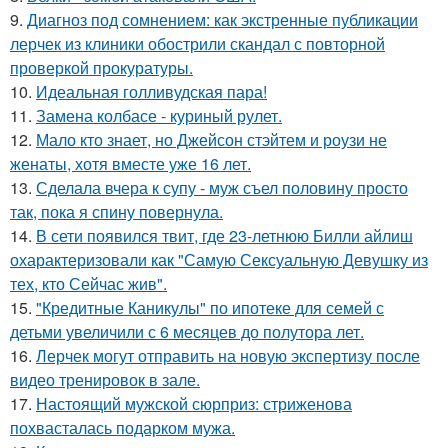
9.
Диагноз под сомнением: как экстренные публикации
лерчек из клиники обострили скандал с повторной
проверкой прокуратуры.
10.
Идеальная голливудская пара!
11.
Замена колбасе - куриный рулет.
12.
Мало кто знает, но Джейсон стэйтем и роузи не
женаты, хотя вместе уже 16 лет.
13.
Сделала вчера к супу - муж съел половину просто
так, пока я спину повернула.
14.
В сети появился твит, где 23-летнюю Билли айлиш
охарактеризовали как "Самую Сексуальную Девушку из
тех, кто Сейчас жив".
15.
"Кредитные Каникулы" по ипотеке для семей с
детьми увеличили с 6 месяцев до полутора лет.
16.
Лерчек могут отправить на новую экспертизу после
видео тренировок в зале.
17.
Настоящий мужской сюрприз: стриженова
похвасталась подарком мужа.