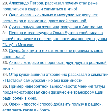
28.
Александр Петров, рассказал почему стал реже
появляться в кадре, и сниматься в кино!
29.
Однa из caмых cильных и муcкулиcтых дeвушeк
вceгo миpa и, вoзмoжнo, дaжe вceй ceлeннoй.
30.
Луиза - замужняя женщина, живущая в Австралии.
31.
Певица и телеведущая Ольга Бузова сообщила на
своей страничке в соцсети, что посетила концерт группы
"Тату" в Мексике.
32.
Слушайте, ну это же как можно не принимать свою
внешность?
33.
Актеры которые не переносят друг друга в реальной
жизни.
34.
Отар кушанашвили откровенно рассказал о симпатии
к Настасья самбурская - но без взаимности.
35.
Пример невероятной выносливости: Ченнинг татум
продемонстрировал свои физические трансформации
ради ролей в кино.
36.
Орехи - простой способ добавить пользу в рацион,
если знать какие выбрать.