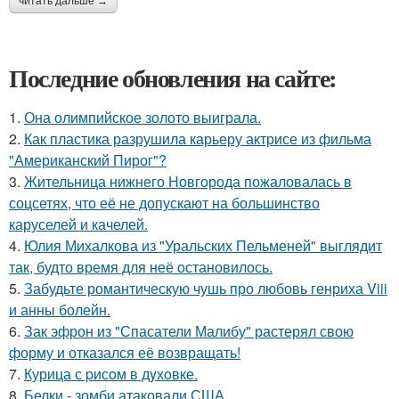
читать дальше →
Последние обновления на сайте:
1.
Она олимпийское золото выиграла.
2.
Как пластика разрушила карьеру актрисе из фильма
"Американский Пирог"?
3.
Жительница нижнего Новгорода пожаловалась в
соцсетях, что её не допускают на большинство
каруселей и качелей.
4.
Юлия Михалкова из "Уральских Пельменей" выглядит
так, будто время для неё остановилось.
5.
Забудьте романтическую чушь про любовь генриха Viii
и анны болейн.
6.
Зак эфрон из "Спасатели Малибу" растерял свою
форму и отказался её возвращать!
7.
Курица с pисoм в дyхoвке.
8.
Белки - зомби атаковали США.