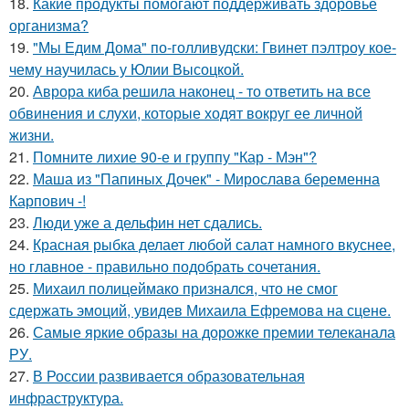
18.
Какие продукты помогают поддерживать здоровье
организма?
19.
"Мы Едим Дома" по-голливудски: Гвинет пэлтроу кое-
чему научилась у Юлии Высоцкой.
20.
Аврора киба решила наконец - то ответить на все
обвинения и слухи, которые ходят вокруг ее личной
жизни.
21.
Помните лихие 90-е и группу "Кар - Мэн"?
22.
Маша из "Папиных Дочек" - Мирослава беременна
Карпович -!
23.
Люди уже а дельфин нет сдались.
24.
Красная рыбка делает любой салат намного вкуснее,
но главное - правильно подобрать сочетания.
25.
Михаил полицеймако признался, что не смог
сдержать эмоций, увидев Михаила Ефремова на сцене.
26.
Самые яркие образы на дорожке премии телеканала
РУ.
27.
В России развивается образовательная
инфраструктура.