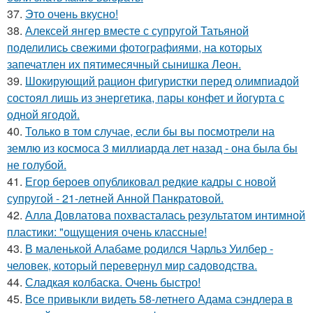
37.
Это очень вкусно!
38.
Алексей янгер вместе с супругой Татьяной
поделились свежими фотографиями, на которых
запечатлен их пятимесячный сынишка Леон.
39.
Шокирующий рацион фигуристки перед олимпиадой
состоял лишь из энергетика, пары конфет и йогурта с
одной ягодой.
40.
Только в том случае, если бы вы посмотрели на
землю из космоса 3 миллиарда лет назад - она была бы
не голубой.
41.
Егор бероев опубликовал редкие кадры с новой
супругой - 21-летней Анной Панкратовой.
42.
Алла Довлатова похвасталась результатом интимной
пластики: "ощущения очень классные!
43.
В маленькой Алабаме родился Чарльз Уилбер -
человек, который перевернул мир садоводства.
44.
Сладкая колбаска. Очень быстро!
45.
Все привыкли видеть 58-летнего Адама сэндлера в