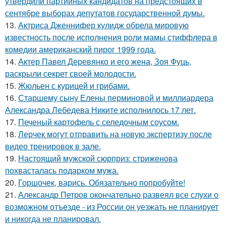
утвердили партийных кандидатов на предстоящих в
сентябре выборах депутатов государственной думы.
13.
Актриса Дженнифер кулидж обрела мировую
известность после исполнения роли мамы стиффлера в
комедии американский пирог 1999 года.
14.
Актер Павел Деревянко и его жена, Зоя Фуць,
раскрыли секрет своей молодости.
15.
Жюльен с курицей и грибами.
16.
Старшему сыну Елены перминовой и миллиардера
Александра Лебедева Никите исполнилось 17 лет.
17.
Печеный картофель с селедочным соусом.
18.
Лерчек могут отправить на новую экспертизу после
видео тренировок в зале.
19.
Настоящий мужской сюрприз: стриженова
похвасталась подарком мужа.
20.
Горшочек, варись. Обязательно попробуйте!
21.
Александр Петров окончательно развеял все слухи о
возможном отъезде - из России он уезжать не планирует
и никогда не планировал.