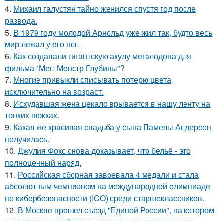
4.
Михаил галустян тайно женился спустя год после
развода.
5.
В 1979 году молодой Арнольд уже жил так, будто весь
мир лежал у его ног.
6.
Как создавали гигантскую акулу мегалодона для
фильма "Мег: Монстр Глубины"?
7.
Многие привыкли списывать потерю цвета
исключительно на возраст.
8.
Исхудавшая жена цекало врывается в нашу ленту на
тонких ножках.
9.
Какая же красивая свадьба у сына Памелы Андерсон
получилась.
10.
Джулия Фокс снова доказывает, что бельё - это
полноценный наряд.
11.
Российская сборная завоевала 4 медали и стала
абсолютным чемпионом на международной олимпиаде
по кибербезопасности (ICO) среди старшеклассников.
12.
В Москве прошел съезд "Единой России", на котором