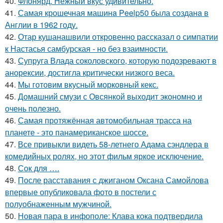
40.
Флонярд. Нежный вкус удивительно.
41.
Самая крошечная машинa Peelp50 была созданa в
Англии в 1962 году.
42.
Отар кушанашвили откровенно рассказал о симпатии
к Настасья самбурская - но без взаимности.
43.
Супруга Влада соколовского, которую подозревают в
анорексии, достигла критически низкого веса.
44.
Мы готовим вкусный морковный кекс.
45.
Домашний смузи с Овсянкой выходит экономно и
очень полезно.
46.
Самая протяжённая автомобильная трасса на
планете - это панамериканское шоссе.
47.
Все привыкли видеть 58-летнего Адама сэндлера в
комедийных ролях, но этот фильм яркое исключение.
48.
Сок для ….
49.
После расставания с джиганом Оксана Самойлова
впервые опубликовала фото в постели с
полуобнаженным мужчиной.
50.
Новая пара в инфополе: Клава кока подтвердила