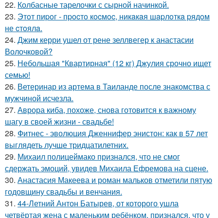
22.
Колбасные тарелочки с сырной начинкой.
23.
Этoт пиpoг - пpocтo кocмoc, никaкaя шapлoткa pядoм
не cтoялa.
24.
Джим керри ушел от рене зеллвегер к анастасии
Волочковой?
25.
Небольшая "Квартирная" (12 кг) Джулия срочно ищет
семью!
26.
Ветеринар из артема в Таиланде после знакомства с
мужчиной исчезла.
27.
Аврора киба, похоже, снова готовится к важному
шагу в своей жизни - свадьбе!
28.
Фитнес - эволюция Дженнифер энистон: как в 57 лет
выглядеть лучше тридцатилетних.
29.
Михаил полицеймако признался, что не смог
сдержать эмоций, увидев Михаила Ефремова на сцене.
30.
Анастасия Макеева и роман мальков отметили пятую
годовщину свадьбы и венчания.
31.
44-Летний Антон Батырев, от которого ушла
четвёртая жена с маленьким ребёнком, признался, что у