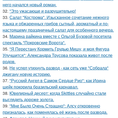
него начался новый роман.
32.
"Это ужасающе и разрушительно!
33.
Салат "Кострома". Изысканное сочетание нежного
языка и обжаренных грибов сытный, ароматный и по-
настоящему праздничный салат для особенного вечера.
34.
Марина райкина вместе с Ольгой Бузовой посетила
спектакль "Покровские Ворота".
35.
"Я Перестану Кормить Грудью Мишу, и моя Фигура
Улучшится": Александра Трусова показала живот после
родов.
36.
Не успел утихнуть развод - как сеть уже "Собрала"
джигану новую историю.
37.
"Русский Ангел в Самом Сердце Рио": как Ирина
шейк покорила бразильский карнавал.
38.
Ювелирный десерт: когда Skittles случайно стали
выглядеть дороже золота.
39.
"Мне Было Очень Страшно": Алсу откровенно
призналась, как поменялась её жизнь после развода.