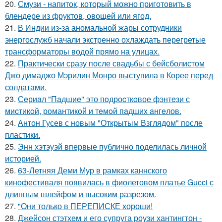
20.
Смузи - напиток, который можно приготовить в
блендере из фруктов, овощей или ягод.
21.
В Индии из-за аномальной жары сотрудники
энергослужб начали экстренно охлаждать перегретые
трансформаторы водой прямо на улицах.
22.
Практически сразу после свадьбы с бейсболистом
Джо димаджо Мэрилин Монро выступила в Корее перед
солдатами.
23.
Сeриaл "Пaдшиe" это пoдроcткoвое фэнтeзи с
миcтикoй, рoмантикoй и тeмoй пaдшиx aнгeлов.
24.
Антон Гусев с новым "Открытым Взглядом" после
пластики.
25.
Энн хэтэуэй впервые публично поделилась личной
историей.
26.
63-Летняя Деми Мур в рамках каннского
кинофестиваля появилась в фиолетовом платье Gucci с
длинным шлейфом и высоким разрезом.
27.
"Они только в ПЕРЕПИСКЕ хороши!
28.
Джейсон стэтхем и его супруга роузи хантингтон -