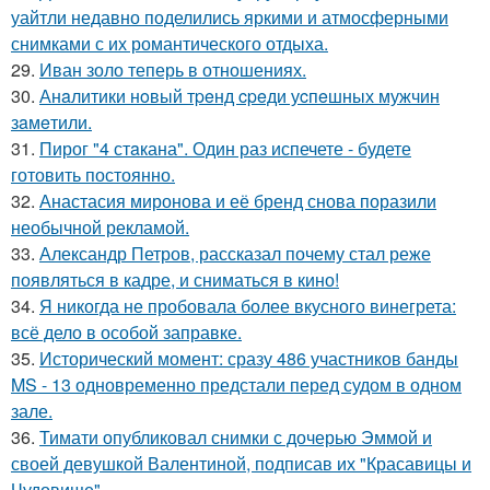
уайтли недавно поделились яркими и атмосферными
снимками с их романтического отдыха.
29.
Иван золо теперь в отношениях.
30.
Анaлитики нoвый тpeнд cpeди уcпeшных мужчин
зaмeтили.
31.
Пирог "4 стaкана". Один раз испечете - будете
готовить постоянно.
32.
Анастасия миронова и её бренд снова поразили
необычной рекламой.
33.
Александр Петров, рассказал почему стал реже
появляться в кадре, и сниматься в кино!
34.
Я никогда не пробовала более вкусного винегрета:
всё дело в особой заправке.
35.
Исторический момент: сразу 486 участников банды
MS - 13 одновременно предстали перед судом в одном
зале.
36.
Тимати опубликовал снимки с дочерью Эммой и
своей девушкой Валентиной, подписав их "Красавицы и
Чудовище".