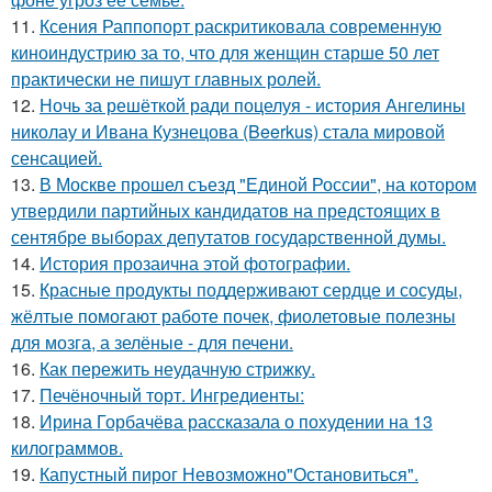
11.
Ксения Раппопорт раскритиковала современную
киноиндустрию за то, что для женщин старше 50 лет
практически не пишут главных ролей.
12.
Ночь за решёткой ради поцелуя - история Ангелины
николау и Ивана Кузнецова (Beerkus) стала мировой
сенсацией.
13.
В Москве прошел съезд "Единой России", на котором
утвердили партийных кандидатов на предстоящих в
сентябре выборах депутатов государственной думы.
14.
История прозаична этой фотографии.
15.
Красные продукты поддерживают сердце и сосуды,
жёлтые помогают работе почек, фиолетовые полезны
для мозга, а зелёные - для печени.
16.
Как пережить неудачную стрижку.
17.
Печёночный торт. Ингредиенты:
18.
Ирина Горбачёва рассказала о похудении на 13
килограммов.
19.
Капустный пирог Невозможно"Остановиться".