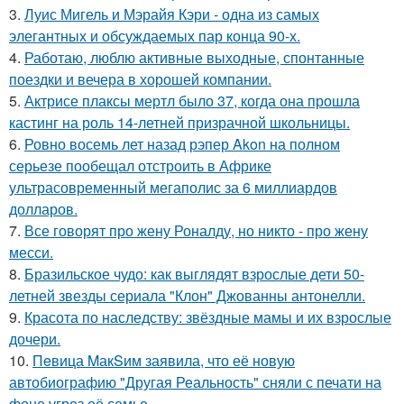
3.
Луис Мигель и Мэрайя Кэри - одна из самых
элегантных и обсуждаемых пар конца 90-х.
4.
Работаю, люблю активные выходные, спонтанные
поездки и вечера в хорошей компании.
5.
Актрисе плаксы мертл было 37, когда она прошла
кастинг на роль 14-летней призрачной школьницы.
6.
Ровно восемь лет назад рэпер Akon на полном
серьезе пообещал отстроить в Африке
ультрасовременный мегаполис за 6 миллиардов
долларов.
7.
Все говорят про жену Роналду, но никто - про жену
месси.
8.
Бразильское чудо: как выглядят взрослые дети 50-
летней звезды сериала "Клон" Джованны антонелли.
9.
Красота по наследству: звёздные мамы и их взрослые
дочери.
10.
Пeвица MакSим заявила, что её новую
автобиографию "Другая Реальность" сняли с печати на
фоне угроз её семье.