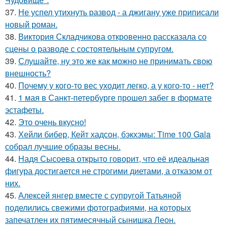
37.
Не успел утихнуть развод - а джигану уже приписали
новый роман.
38.
Виктория Складчикова откровенно рассказала со
сцены о разводе с состоятельным супругом.
39.
Слушайте, ну это же как можно не принимать свою
внешность?
40.
Почему у кого-то вес уходит легко, а у кого-то - нет?
41.
1 мая в Санкт-петербурге прошел забег в формате
эстафеты.
42.
Это очень вкусно!
43.
Хейли бибер, Кейт хадсон, бэкхэмы: Time 100 Gala
собрал лучшие образы весны.
44.
Надя Сысоева открыто говорит, что её идеальная
фигура достигается не строгими диетами, а отказом от
них.
45.
Алексей янгер вместе с супругой Татьяной
поделились свежими фотографиями, на которых
запечатлен их пятимесячный сынишка Леон.