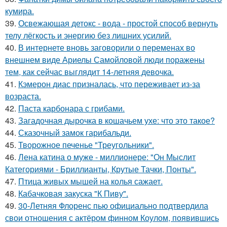
кумира.
39.
Освежающая детокс - вода - простой способ вернуть
телу лёгкость и энергию без лишних усилий.
40.
В интернете вновь заговорили о переменах во
внешнем виде Ариелы Самойловой люди поражены
тем, как сейчас выглядит 14-летняя девочка.
41.
Кэмерон диас призналась, что переживает из-за
возраста.
42.
Паста карбонара с грибами.
43.
Загадочная дырочка в кошачьем ухе: что это такое?
44.
Сказочный замок гарибальди.
45.
Творожное печенье "Треугольники".
46.
Лена катина о муже - миллионере: "Он Мыслит
Категориями - Бриллианты, Крутые Тачки, Понты".
47.
Птица живых мышей на колья сажает.
48.
Кабачковая закуска "К Пиву".
49.
30-Летняя Флоренс пью официально подтвердила
свои отношения с актёром финном Коулом, появившись