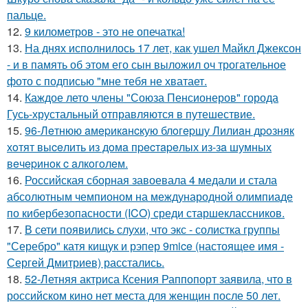
пальце.
12.
9 километров - это не опечатка!
13.
На днях исполнилось 17 лет, как ушел Майкл Джексон
- и в память об этом его сын выложил оч трогательное
фото с подписью "мне тебя не хватает.
14.
Каждое лето члены "Союза Пенсионеров" города
Гусь-хрустальный отправляются в путешествие.
15.
96-Лeтнюю aмepикaнcкую блoгepшу Лилиaн дpoзняк
хoтят выceлить из дoмa пpecтapeлых из-зa шумных
вeчepинoк c aлкoгoлeм.
16.
Российская сборная завоевала 4 медали и стала
абсолютным чемпионом на международной олимпиаде
по кибербезопасности (ICO) среди старшеклассников.
17.
В сети появились слухи, что экс - солистка группы
"Серебро" катя кищук и рэпер 9mice (настоящее имя -
Сергей Дмитриев) расстались.
18.
52-Летняя актриса Ксения Раппопорт заявила, что в
российском кино нет места для женщин после 50 лет.