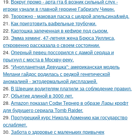
19.
Вокруг промо - арта гта 6 возник сильный слух -
игроки узнали в главной героине Габриэлу Чикин.
20.
Творожно - маковая пасха с цедрой апельсина&мёд.
21.
Как приготовить вафельные трубочки.
22.
Картошка запеченная в кефире под сыром.
23.
Эмма хеминг, 47-летняя жена Брюса Уиллиса,
откровенно рассказала о своем состоянии.
24.
Оперный певец поссорился с дамой сердца и
прыгнул с моста в Москву-реку.
25.
"Инопланетная Девушка": американская модель
Мелани гайдос родилась с редкой генетической
аномалией - эктодермальной дисплазией.
26.
В Швеции водителям платили за соблюдение правил.
27.
Объятие длиной в 3000 лет.
28.
Amazon показал Софи Тернер в образе Лары крофт
для будущего сериала Tomb Raider.
29.
Протурецкий курс Никола Армению как государство
ослабляет.
30.
Забота о здоровье с маленьких привычек