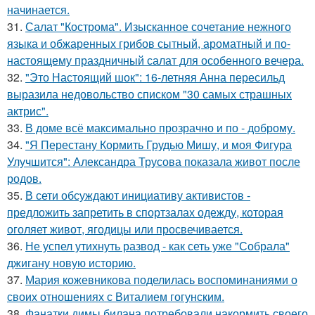
начинается.
31.
Салат "Кострома". Изысканное сочетание нежного
языка и обжаренных грибов сытный, ароматный и по-
настоящему праздничный салат для особенного вечера.
32.
"Это Настоящий шок": 16-летняя Анна пересильд
выразила недовольство списком "30 самых страшных
актрис".
33.
В доме всё максимально прозрачно и по - доброму.
34.
"Я Перестану Кормить Грудью Мишу, и моя Фигура
Улучшится": Александра Трусова показала живот после
родов.
35.
В сети обсуждают инициативу активистов -
предложить запретить в спортзалах одежду, которая
оголяет живот, ягодицы или просвечивается.
36.
Не успел утихнуть развод - как сеть уже "Собрала"
джигану новую историю.
37.
Мария кожевникова поделилась воспоминаниями о
своих отношениях с Виталием гогунским.
38.
Фанатки димы билана потребовали накормить своего