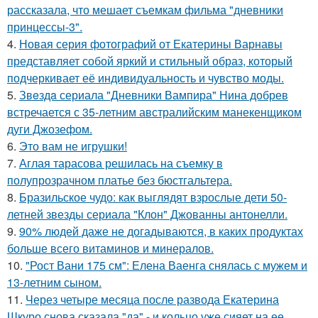
рассказала, что мешает съемкам фильма "дневники
принцессы-3".
4.
Новая серия фотографий от Екатерины Варнавы
представляет собой яркий и стильный образ, который
подчеркивает её индивидуальность и чувство моды.
5.
Звeздa сериала "Дневники Вампира" Нина добрев
встречается с 35-летним австралийским манекенщиком
дуги Джозефом.
6.
Это вам не игрушки!
7.
Аглая тарасова решилась на съемку в
полупрозрачном платье без бюстгальтера.
8.
Бразильское чудо: как выглядят взрослые дети 50-
летней звезды сериала "Клон" Джованны антонелли.
9.
90% людей даже не догадываются, в каких продуктах
больше всего витаминов и минералов.
10.
"Рост Вани 175 см": Елена Ваенга снялась с мужем и
13-летним сыном.
11.
Через четыре месяца после развода Екатерина
Шкуро снова сказала "да" - и кольцо уже сияет на ее