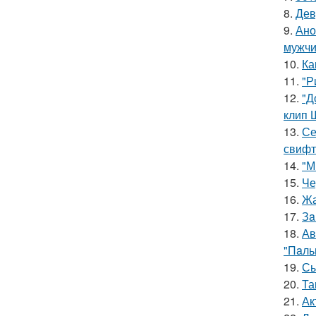
8.
Дев
9.
Ано
мужчи
10.
Ка
11.
"Р
12.
"Д
клип 
13.
Се
свифт
14.
"М
15.
Че
16.
Жа
17.
Зa
18.
Ав
"Пaль
19.
Сы
20.
Та
21.
Ак