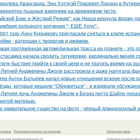
оролева Авангарда: Энн Хэтэуэй Покоряет Лондон в Кутюре о
вероятно пышные вареники на дрожжевом тесте.
айский Бокс и Жёсткий Режим": как Нюша вернула форму по
умбрия холодного копчения "; ЕЩЕ Хочу";.
001 году Анну Курникову пригласили сняться в клипе испан
ойки - ватрушки с творогом и джемом.
мая протяжённая автомобильная трасса на планете - это 
стасамка начала сводить татуировки, кардинально меняя с
тите быстрее прийти к своей цели и не тратить время на о
-Летней Анджелины Джоли расстроила и даже напугала фа
тер Антон Батырев начал новые отношения вскоре после ра
ёзды, которые решили "Обновиться" - и взорвали обсужден
-Летняя дочь Анджелины Джоли и Брэда питта Шайло пораз
нитой матерью.
о удивительное существо на фото - чёрный длиннохохлый зо
онтакты
Пользовательское соглашение
Обратная связь
олитика конфидециальности
Копирование разрешено при у