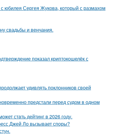
 с юбилея Сергея Жукова, который с размахом
ну свадьбы и венчания.
одтверждение показал криптокошелёк с
 продолжает удивлять поклонников своей
дновременно предстали перед судом в одном
ожет стaть дейтинг в 2026 году.
ресс Джей Ло вызывает споры?
стун.