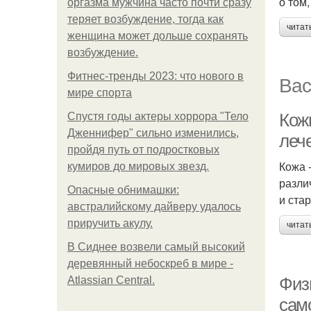
о том
оргазма мужчина часто почти сразу
теряет возбуждение, тогда как
читат
женщина может дольше сохранять
возбуждение.
Фитнес-тренды 2023: что нового в
Вас
мире спорта
Кож
Спустя годы актеры хоррора "Тело
Дженнифер" сильно изменились,
леч
пройдя путь от подростковых
Кожа 
кумиров до мировых звезд.
разли
Опасные обнимашки:
и ста
австралийскому дайверу удалось
приручить акулу.
читат
В Сиднее возвели самый высокий
деревянный небоскреб в мире -
Физ
Atlassian Central.
сам