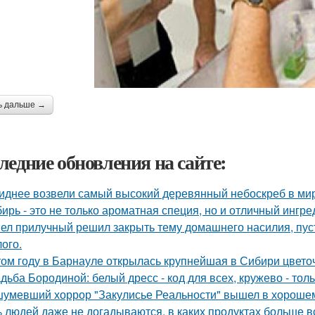
ь дальше →
ледние обновления на сайте:
иднее возвели самый высокий деревянный небоскреб в мире 
ирь - это не только ароматная специя, но и отличный ингре
ел прилучный решил закрыть тему домашнего насилия, пуст
ого.
том году в Барнауле открылась крупнейшая в Сибири цвето
дьба Бородиной: белый дресс - код для всех, кружево - толь
умевший хоррор "Закулисье Реальности" вышел в хорошем
 людей даже не догадываются, в каких продуктах больше в