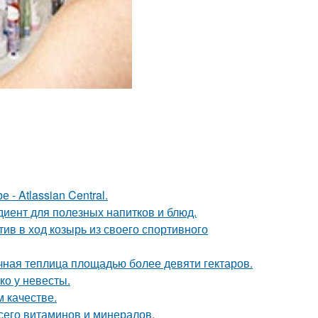
- Atlassian Central.
диент для полезных напитков и блюд.
ив в ход козырь из своего спортивного
чная теплица площадью более девяти гектаров.
ко у невесты.
 качестве.
сего витаминов и минералов.