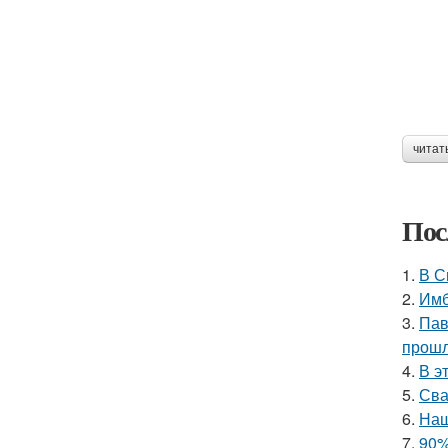
читат
Пос
1.
В С
2.
Имб
3.
Пав
прошл
4.
В э
5.
Сва
6.
Наш
7.
90%