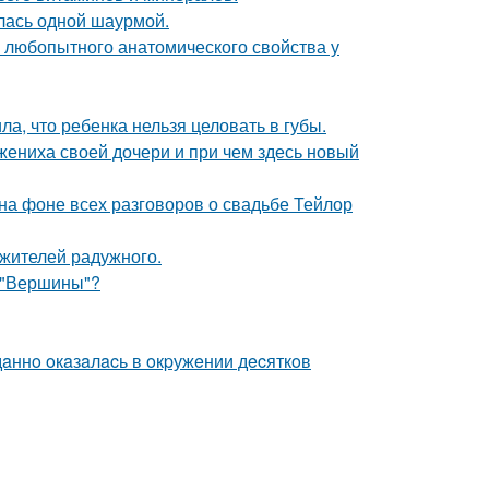
лась одной шаурмой.
любопытного анатомического свойства у
а, что ребенка нельзя целовать в губы.
жениха своей дочери и при чем здесь новый
 на фоне всех разговоров о свадьбе Тейлор
 жителей радужного.
 "Вершины"?
дaннo oкaзaлacь в oкpужeнии дecяткoв