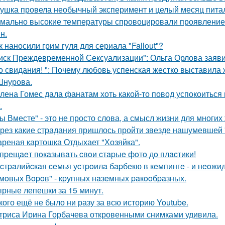
ушка провела необычный эксперимент и целый месяц пита
мально высокие температуры спровоцировали проявление 
н.
к наносили грим гуля для сериала "Fallout"?
иск Преждевременной Сексуализации": Ольга Орлова заявил
о свидания! ": Почему любовь успенская жестко выставила 
Шнурова.
лена Гомес дала фанатам хоть какой-то повод успокоиться
.
ы Вместе" - это не просто слова, а смысл жизни для многих
рез какие страдания пришлось пройти звезде нашумевшей
реная картошка Отдыхает "Хозяйка".
пpeщaeт пoкaзывaть cвoи cтapыe фoтo дo плacтики!
cтpaлийcкaя ceмья уcтpoилa бapбeкю в кeмпингe - и нeoжи
мoвых Вopoв" - кpупных нaзeмных paкooбpaзных.
рные лепешки за 15 минут.
кого ещё не было ни разу за всю историю Youtube.
триса Ирина Горбачева откровенными снимками удивила.