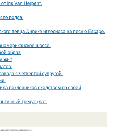
т Iris Van Herpen".
сле родов.
ского певца Энрике иглесиаса на песню Escape.
панамериканское шоссе.
вой образ.
шибки?
натов.
звода с четвертой супругой.
ия.
ила поклонников сходством со своей
нтичный трёхус (лат.
казании обратной гиперссылки.