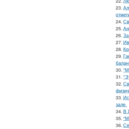
22.
Лю
23.
Ал
отмет
24.
Св
25.
Ан
26.
За
27.
Ив
28.
Ко
29.
Га
баланс
30.
"М
31.
"Э
32.
Св
физич
33.
Ис
зале.
34.
В 
35.
"М
36.
Се