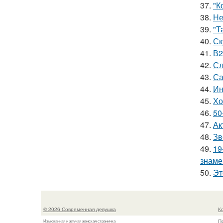
37.
"К
38.
Не
39.
"Т
40.
Ск
41.
В2
42.
Сл
43.
Са
44.
Ин
45.
Хо
46.
50
47.
Ак
48.
Зв
49.
19
знаме
50.
Эт
© 2026 Современная девушка
К
П
Изысканная и жгучая женская страничка