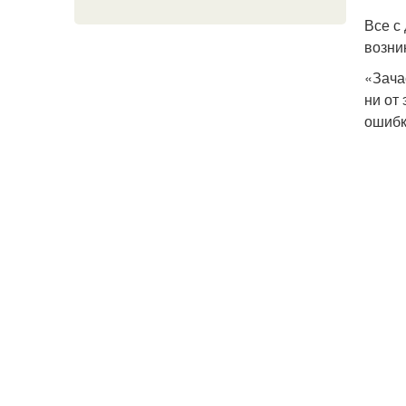
Все с
возни
«Зача
ни от
ошибк