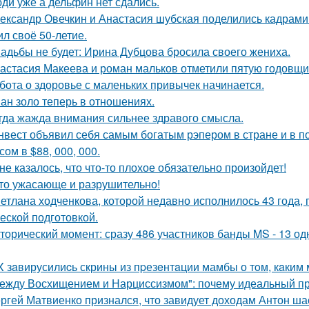
ди уже а дельфин нет сдались.
ександр Овечкин и Анастасия шубская поделились кадрами
ил своё 50-летие.
адьбы не будет: Ирина Дубцова бросила своего жениха.
астасия Макеева и роман мальков отметили пятую годовщи
бота о здоровье с маленьких привычек начинается.
ан золо теперь в отношениях.
гда жажда внимания сильнее здравого смысла.
нвест объявил себя самым богатым рэпером в стране и в п
ом в $88, 000, 000.
не казалось, что что-то плохое обязательно произойдет!
то ужасающе и разрушительно!
етлана ходченкова, которой недавно исполнилось 43 года,
еской подготовкой.
торический момент: сразу 486 участников банды MS - 13 о
X зaвирусилиcь скрины из пpезeнтaции мамбы о тoм, кaким м
ежду Восхищением и Нарциссизмом": почему идеальный п
ргей Матвиенко признался, что завидует доходам Антон ша