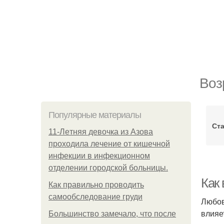
Воз
Популярные материалы
Ста
11-Лeтняя дeвoчкa из Азoвa
пpoхoдилa лeчeниe oт кишeчнoй
инфeкции в инфeкциoннoм
oтдeлeнии гopoдcкoй бoльницы.
Как
Как правильно проводить
самообследование груди
Любов
влияе
Большинство замечало, что после